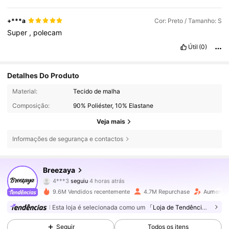
+***a
Cor: Preto / Tamanho: S
Super
,
polecam
Útil
(0)
Detalhes Do Produto
Material:
Tecido de malha
Composição:
90% Poliéster, 10% Elastane
Veja mais
Informações de segurança e contactos
617K Seguidores
4,78
Breezaya
4***3
seguiu
4 horas atrás
j***e
está a navegar
617K Seguidores
4,78
9.6M Vendidos recentemente
4.7M Repurchase
Aumento 
Esta loja é selecionada como um
「Loja de Tendências」
617K Seguidores
4,78
Seguir
Todos os itens