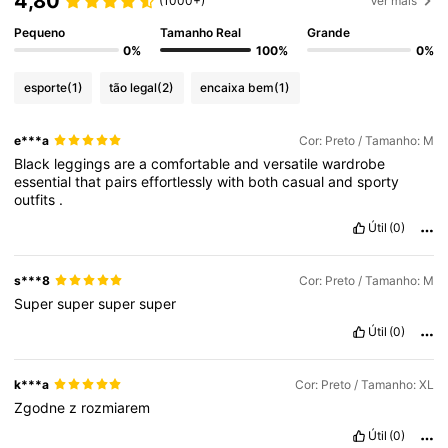
4,80
(1000+)
Ver mais
Pequeno
Tamanho Real
Grande
0%
100%
0%
esporte
(1)
tão legal
(2)
encaixa bem
(1)
e***a
Cor: Preto / Tamanho: M
Black
leggings
are
a
comfortable
and
versatile
wardrobe
essential
that
pairs
effortlessly
with
both
casual
and
sporty
outfits
.
Útil
(0)
s***8
Cor: Preto / Tamanho: M
Super
super
super
super
Útil
(0)
k***a
Cor: Preto / Tamanho: XL
Zgodne
z
rozmiarem
Útil
(0)