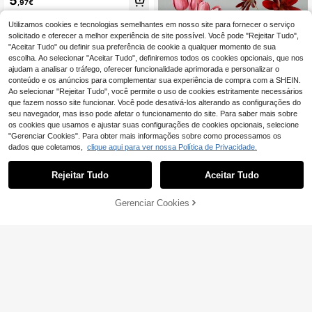
5
o de Tubo de Ensaio, Argila, Concre
,97€
to, Molde de Artesanato de Fundiçã
o de Resina, Adequado para Decora
Utilizamos cookies e tecnologias semelhantes em nosso site para fornecer o serviço
ção de Mesa, Decoração de Festa,
solicitado e oferecer a melhor experiência de site possível. Você pode "Rejeitar Tudo",
Decoração de Casa em Atmosfera
"Aceitar Tudo" ou definir sua preferência de cookie a qualquer momento de sua
Romântica, Presentes de Natal
escolha. Ao selecionar "Aceitar Tudo", definiremos todos os cookies opcionais, que nos
ajudam a analisar o tráfego, oferecer funcionalidade aprimorada e personalizar o
conteúdo e os anúncios para complementar sua experiência de compra com a SHEIN.
Ao selecionar "Rejeitar Tudo", você permite o uso de cookies estritamente necessários
que fazem nosso site funcionar. Você pode desativá-los alterando as configurações do
seu navegador, mas isso pode afetar o funcionamento do site. Para saber mais sobre
os cookies que usamos e ajustar suas configurações de cookies opcionais, selecione
"Gerenciar Cookies". Para obter mais informações sobre como processamos os
dados que coletamos,
clique aqui para ver nossa Política de Privacidade.
Vaso nórdico concreto cimento ges
so molde de fundição faça você me
24 Left
smo resina epóxi vaso de flores sup
Rejeitar Tudo
Aceitar Tudo
6
orte para caneta molde de silicone
,00€
vasos de flores secas molde de argi
la decoração para casa ornamento
Gerenciar Cookies
ADICIONAR AO CARRINHO
moldes de gesso presente feito à m
ão
Molde redondo de silicone de 2 peç
as de 3,5 polegadas para suporte d
4
,02€
e vela faça você mesmo, copo de c
era de chá de cimento, gesso, terra
zzo, resina epóxi, molde decorativo
para castiçal, presente de Natal, su
primentos para artesanato, decoraç
ão de feriado, festa em casa, casam
ento, festival, projeto faça você me