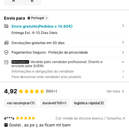
A
B
Envio para
Portugal
Envio gratuito(Pedidos ≥ 14,90€)
Entrega Est.:
6-10 Dias Úteis
Devoluções gratuitas em 30 dias
Pagamentos Seguros · Proteção da privacidade
Vendido pelo vendedor profissional: Shanfu e
Marketplace
enviado pela SHEIN
Informações e obrigações do vendedor
Para denunciar este vendedor e/ou produto
4,92
(500+)
Ver mais
vai recomprar
(1)
durável
(100+)
logística rápida
(2)
d***s
Cor: molde de silicone branco / Tamanho: A
Gostei
,
as
pe
ç
as
ficam
mt
bem