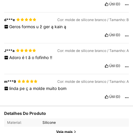
Útil
(0)
d***e
Cor: molde de silicone branco / Tamanho: B
Geros
formos
u
ž
ger
ą
kain
ą
Útil
(0)
J***a
Cor: molde de silicone branco / Tamanho: A
Adoro
é
t
ã
o
fofinho
!!
Útil
(0)
m***9
Cor: molde de silicone branco / Tamanho: A
linda
pe
ç
a
molde
muito
bom
Útil
(0)
Detalhes Do Produto
Material:
Silicone
Veja mais