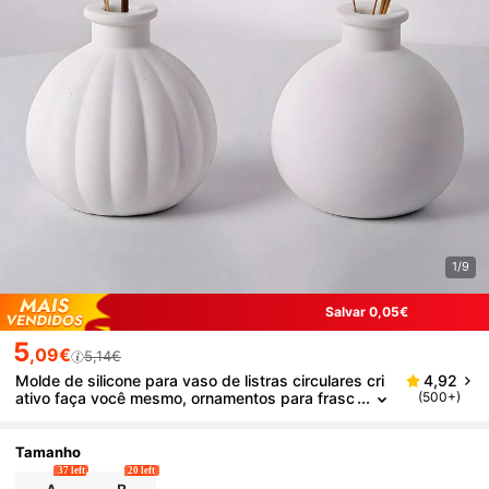
1/9
Salvar 0,05€
5
,09€
5,14€
Molde de silicone para vaso de listras circulares cri
4,92
ativo faça você mesmo, ornamentos para frasc
(500+)
os de perfume de cimento feitos à mão, moldes
de resina de gesso, moldes para vasos de flores d
e concreto, decoração para casa
Tamanho
37 left
20 left