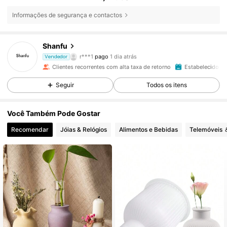
Informações de segurança e contactos
Shanfu
2.8K Seguidores
4,92
r***1
pago
1 dia atrás
Vendedor
Clientes recorrentes com alta taxa de retorno
Estabelecido há
2.8K Seguidores
4,92
Seguir
Todos os itens
Você Também Pode Gostar
2.8K Seguidores
4,92
Recomendar
Jóias & Relógios
Alimentos e Bebidas
Telemóveis 
2.8K Seguidores
4,92
2.8K Seguidores
4,92
2.8K Seguidores
4,92