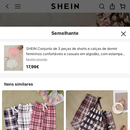
Semelhante
SHEIN Conjunto de 3 peças de shorts e calças de dormir
femininos confortáveis e casuais em algodão, com estampas
florais multicoloridas e cores lisas.
Multicolorido
17,99€
Itens similares