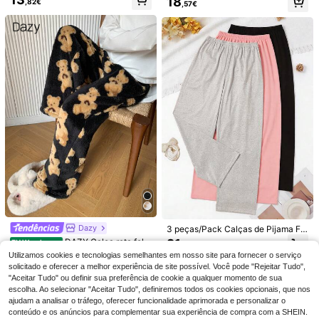
18
ama diário simples de cor sólida par
,82€
de 2 peças, 100% algodão, tamanh
,57€
27
intura elástica e perna larga
,49€
a mulheres, 3 conjuntos, tamanho p
o grande, em malha lisa.
adrão/regular
5
5
Conjunto de 3 peças
Dazy
EU Warehouse
3 peças/Pack Calças de Pijama Fe
para primavera/verão: shorts minim
mininas Preto Sólido + Cinzento Es
13
DAZY Calça reta felp
21
CottageSlumber
EU Warehouse
,36€
alistas com barra franzida e conjunt
,73€
curo + Cinzento Claro, Tecido de M
uda com estampa de urso de pelúci
20
Utilizamos cookies e tecnologias semelhantes em nosso site para fornecer o serviço
CottageSlumber Conj
o de 3 peças de calças confortávei
EU Warehouse
alha de Poliéster, Calças Femininas
,10€
a para o outono, inverno e conforto.
unto de 3 peças de shorts de dormir
s para relaxar em cores sólidas.
solicitado e oferecer a melhor experiência de site possível. Você pode "Rejeitar Tudo",
de Estilo Casual, Calças Longas Fin
16
,49€
estampados para mulheres
"Aceitar Tudo" ou definir sua preferência de cookie a qualquer momento de sua
as e Confortáveis para Primavera e
Verão
escolha. Ao selecionar "Aceitar Tudo", definiremos todos os cookies opcionais, que nos
ajudam a analisar o tráfego, oferecer funcionalidade aprimorada e personalizar o
conteúdo e os anúncios para complementar sua experiência de compra com a SHEIN.