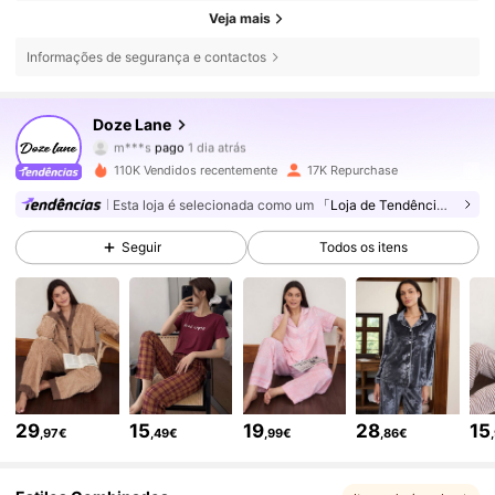
Veja mais
Informações de segurança e contactos
10K Seguidores
4,87
Doze Lane
m***s
pago
1 dia atrás
a***6
seguiu
5 horas atrás
110K Vendidos recentemente
17K Repurchase
10K Seguidores
4,87
Esta loja é selecionada como um
「Loja de Tendências」
Seguir
Todos os itens
10K Seguidores
4,87
10K Seguidores
4,87
10K Seguidores
4,87
29
15
19
28
15
,97€
,49€
,99€
,86€
10K Seguidores
4,87