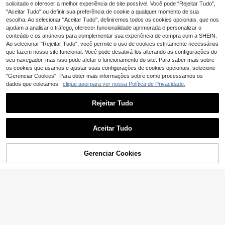
14
asual listrado plus size, roupas para
18
Size Vermelho & Rosa Listrado Cora
solicitado e oferecer a melhor experiência de site possível. Você pode "Rejeitar Tudo",
,35€
,99€
pele
ção Estampado Gola Manga Curta
"Aceitar Tudo" ou definir sua preferência de cookie a qualquer momento de sua
Shorts Conjunto de Pijamas
escolha. Ao selecionar "Aceitar Tudo", definiremos todos os cookies opcionais, que nos
ajudam a analisar o tráfego, oferecer funcionalidade aprimorada e personalizar o
conteúdo e os anúncios para complementar sua experiência de compra com a SHEIN.
Ao selecionar "Rejeitar Tudo", você permite o uso de cookies estritamente necessários
que fazem nosso site funcionar. Você pode desativá-los alterando as configurações do
seu navegador, mas isso pode afetar o funcionamento do site. Para saber mais sobre
os cookies que usamos e ajustar suas configurações de cookies opcionais, selecione
"Gerenciar Cookies". Para obter mais informações sobre como processamos os
dados que coletamos,
clique aqui para ver nossa Política de Privacidade.
Rejeitar Tudo
Aceitar Tudo
Gerenciar Cookies
ADICIONAR AO CARRINHO
Lazeform
CottageSlumber
Lazeform Conjunto de pijama casu
CottageSlumber Conjunto de pijam
15
al listrado com decote em V e cós e
a feminino plus size com estampad
18 Left
,99€
m cor contrastante, manga curta e s
o romântico campestre de flores, fol
20
,99€
horts, modelagem slim e tamanhos
has, corações e riscas, lapela, frent
grandes.
e aberta, viés contrastante e design
com laço