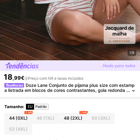
1/8
18
,99€
Preço com IVA e taxas incluídos
Doze Lane Conjunto de pijama plus size com estamp
a listrada em blocos de cores contrastantes, gola redonda
e meio zíper, composto por shorts de manga comprida. Dis
ponível também em tamanhos maiores.
Tamanho
:
EU
Padrão
1 left
5 left
44
(0XL)
46
(1XL)
48
(2XL)
50
(3XL)
52
(4XL)