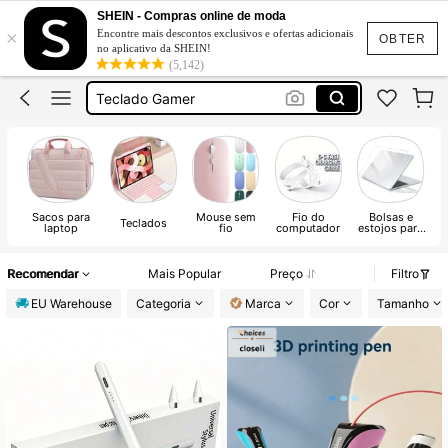
Teclado
SHEIN - Compras online de moda
×
Encontre mais descontos exclusivos e ofertas adicionais
Tablet
OBTER
no aplicativo da SHEIN!
(5,142)
Teclado Gamer
Mouse Pad
Tablet Android
Teclado
Sacos para
Mouse sem
Fio do
Bolsas e
M
Teclados
laptop
fio
computador
estojos para
laptop
Recomendar
Mais Popular
Preço
Filtro
EU Warehouse
Categoria
Marca
Cor
Tamanho