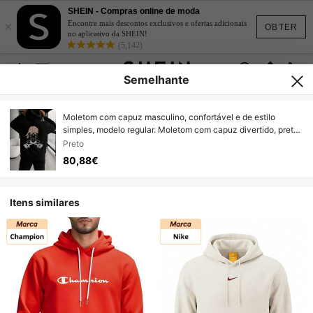
SHEIN - Compras online de moda
×
Encontre mais descontos exclusivos e ofertas adicionais
OBTER
no aplicativo da SHEIN!
(5,142)
Semelhante
Moletom com capuz masculino, confortável e de estilo
simples, modelo regular. Moletom com capuz divertido, preto,
para o outono/inverno, ideal para roupas de verão e
Preto
streetwear. Ótima opção para presente.
80,88€
Itens similares