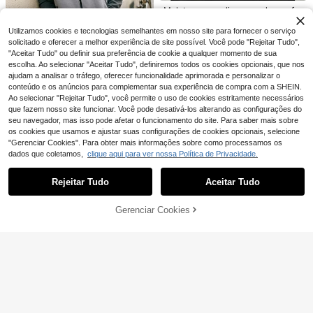
11
go Finos de Verão para Homem, Cal
,25€
Fit, roupa desportiva casual de poli
Moletom masculino casual e confor
ções Desportivos Casuais com Vári
éster, adequada para caminhadas,
tável com gola redonda raglan para
os Bolsos, Calções Cargo com Bols
16 Left
atividades ao ar livre, campus, uso
primavera e esportes.
os para Exterior para Homem, Desig
Utilizamos cookies e tecnologias semelhantes em nosso site para fornecer o serviço
16
diário no outono/inverno
,01€
n de Cintura Elástica com Cordão,
solicitado e oferecer a melhor experiência de site possível. Você pode "Rejeitar Tudo",
Calções Versáteis de 5 Polegadas n
"Aceitar Tudo" ou definir sua preferência de cookie a qualquer momento de sua
a Moda, Adequados para Desportos
escolha. Ao selecionar "Aceitar Tudo", definiremos todos os cookies opcionais, que nos
Nike
e Entretenimento ao Ar Livre, Prese
ajudam a analisar o tráfego, oferecer funcionalidade aprimorada e personalizar o
nte para Marido, Namorado, Amigo,
Nike Men's Sports &
EU Warehouse
conteúdo e os anúncios para complementar sua experiência de compra com a SHEIN.
Cliente e Pai, Calções para Homem,
109
Outdoor Hoodies Durable Fleece-Li
,99€
Ao selecionar "Rejeitar Tudo", você permite o uso de cookies estritamente necessários
Calções Masculinos, Roupa Mascul
ned Stretchy Training Daily Outdoo
ina, Calções Casuais
r Grey HV6514-084
que fazem nosso site funcionar. Você pode desativá-los alterando as configurações do
seu navegador, mas isso pode afetar o funcionamento do site. Para saber mais sobre
os cookies que usamos e ajustar suas configurações de cookies opcionais, selecione
"Gerenciar Cookies". Para obter mais informações sobre como processamos os
dados que coletamos,
clique aqui para ver nossa Política de Privacidade.
Mostrar artigos semelhantes em stock
Veja tudo
Novos sapatos de dança moderna p
Rejeitar Tudo
Aceitar Tudo
ara mulheres, 2025, dança jazz pret
Desculpe, este produto está esgotado.
36 Left
a, dança azul-marinho, sapatos de
25
,28€
sapateado com sola macia, palmilh
Gerenciar Cookies
as assimétricas coloridas incluídas,
ESGOTADO
7
adequados para dança quadrada d
e mães
WEIhan
Calças de praia versáteis para hom
17
em em linho, estilo americano de ve
New Balance
,68€
17,69€
rão havaiano, desportivas e casuai
New Balance Men's
EU Warehouse
s, corte largo de perna reta, cor lisa
Sports & Outdoor Hoodies Comfort
25 Left
able Cozy Breathable Sports Com
48
5
,48€
muting Outing Black UT21501BK