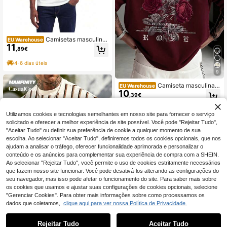
Camisetas masculina
EU Warehouse
11
s
,89€
4-6 dias úteis
9
Camiseta masculina Z
EU Warehouse
10
rgoth casual, versátil e simples com
,39€
estampa de rosas e manga curta.
Utilizamos cookies e tecnologias semelhantes em nosso site para fornecer o serviço
solicitado e oferecer a melhor experiência de site possível. Você pode "Rejeitar Tudo",
"Aceitar Tudo" ou definir sua preferência de cookie a qualquer momento de sua
escolha. Ao selecionar "Aceitar Tudo", definiremos todos os cookies opcionais, que nos
ajudam a analisar o tráfego, oferecer funcionalidade aprimorada e personalizar o
conteúdo e os anúncios para complementar sua experiência de compra com a SHEIN.
Ao selecionar "Rejeitar Tudo", você permite o uso de cookies estritamente necessários
que fazem nosso site funcionar. Você pode desativá-los alterando as configurações do
seu navegador, mas isso pode afetar o funcionamento do site. Para saber mais sobre
os cookies que usamos e ajustar suas configurações de cookies opcionais, selecione
"Gerenciar Cookies". Para obter mais informações sobre como processamos os
dados que coletamos,
clique aqui para ver nossa Política de Privacidade.
6
Rejeitar Tudo
Aceitar Tudo
Oberteile damen Cami
Manfinity CasualCool