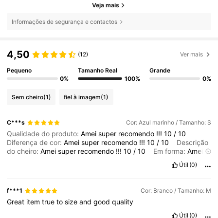
Veja mais
Informações de segurança e contactos
4,50
(12)
Ver mais
Pequeno
Tamanho Real
Grande
0%
100%
0%
Sem cheiro
(1)
fiel à imagem
(1)
C***s
Cor: Azul marinho / Tamanho: S
Qualidade do produto:
Amei
super
recomendo
!!!
10
/
10
Diferença de cor:
Amei
super
recomendo
!!!
10
/
10
Descrição
do cheiro:
Amei
super
recomendo
!!!
10
/
10
Em forma:
Amei
super
recomendo
!!!
10
/
10
Útil
(0)
f***1
Cor: Branco / Tamanho: M
Great
item
true
to
size
and
good
quality
Útil
(0)