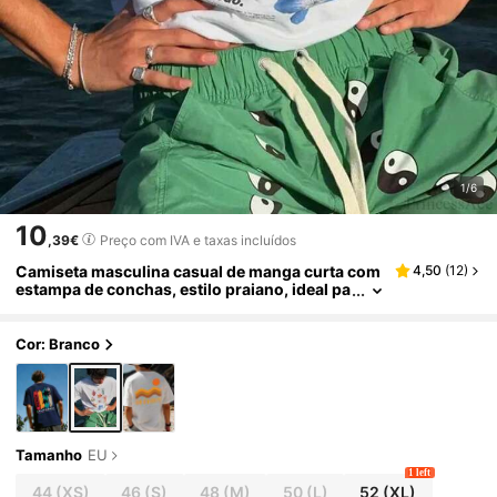
1/6
10
,39€
Preço com IVA e taxas incluídos
Camiseta masculina casual de manga curta com
4,50
(
12
)
estampa de conchas, estilo praiano, ideal pa
ra férias, confortável e respirável, super estil
osa.
Cor: Branco
Tamanho
EU
1 left
44
(XS)
46
(S)
48
(M)
50
(L)
52
(XL)