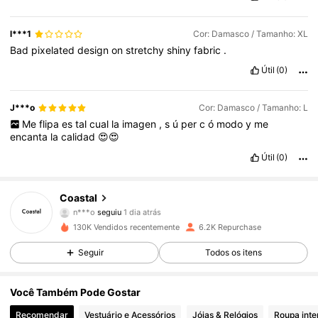
l***1
Cor: Damasco / Tamanho: XL
Bad
pixelated
design
on
stretchy
shiny
fabric
.
Útil
(0)
J***o
Cor: Damasco / Tamanho: L
Me
flipa
es
tal
cual
la
imagen
,
s
ú
per
c
ó
modo
y
me
encanta
la
calidad
😍😍
Útil
(0)
6.8K Seguidores
4,67
Coastal
n***o
seguiu
1 dia atrás
j***2
está a navegar
6.8K Seguidores
4,67
130K Vendidos recentemente
6.2K Repurchase
Seguir
Todos os itens
6.8K Seguidores
4,67
Você Também Pode Gostar
Recomendar
Vestuário e Acessórios
Jóias & Relógios
Roupa inte