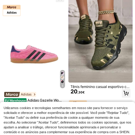
chool Black S70812-3
8
Tênis femininos plus s
Hidkat Shoes
EU Warehouse
5
Tênis feminino casual esportivo ca
15
ize brancos, tênis plataforma casua
20
muflado, versátil, respirável, antider
,68€
Hidkat 1 par de tênis slip-on feminin
,30€
l com cadarço, sapatos versáteis pa
Adidas
22
rapante e leve para atividades ao a
os, tênis casuais para skate ao ar li
,76€
ra estudantes/escolas
r livre. Ideal para caminhadas, corri
vre, tênis esportivos versáteis para
Adidas Gazelle Wome
EU Warehouse
das e trilhas.
o dia a dia
82
n's Casual Athletic Shoes Cushione
,26€
-5%
87,15€
Utilizamos cookies e tecnologias semelhantes em nosso site para fornecer o serviço
d Premium Modern Shopping Daily
Weekend Black IE7002
solicitado e oferecer a melhor experiência de site possível. Você pode "Rejeitar Tudo",
"Aceitar Tudo" ou definir sua preferência de cookie a qualquer momento de sua
escolha. Ao selecionar "Aceitar Tudo", definiremos todos os cookies opcionais, que nos
ajudam a analisar o tráfego, oferecer funcionalidade aprimorada e personalizar o
conteúdo e os anúncios para complementar sua experiência de compra com a SHEIN.