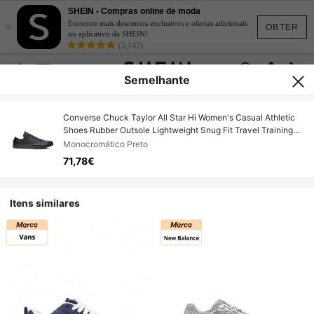
SHEIN - Compras online de moda
×
Encontre mais descontos exclusivos e ofertas adicionais
OBTER
no aplicativo da SHEIN!
(5,142)
Semelhante
Converse Chuck Taylor All Star Hi Women's Casual Athletic
Shoes Rubber Outsole Lightweight Snug Fit Travel Training
Street Style 135253C
Monocromático Preto
71,78€
Itens similares