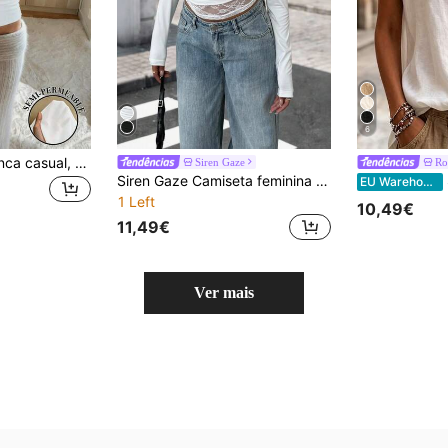
6
Blusa feminina branca casual, versátil, elegante e moderna, de cor sólida, com um ombro só e manga curta. Ideal para o verão.
Siren Gaze
Ro
Siren Gaze Camiseta feminina de manga comprida, cor sólida, com ombro oblíquo, renda, gola redonda, branca, casual para mulheres, para o feriado, ano novo, Y2K
EU Warehouse
1 Left
10,49€
11,49€
Ver mais