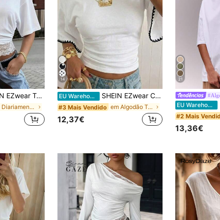
14
21
urta, gola redonda, cintura ajustada, patchwork de renda, romântica, para encontro, férias, praia, deslocação, elegante, branca, de verão, casual, com renda em contraste
SHEIN EZwear Camiseta feminina cropped de manga curta estilo morcego, 95% algodão branco, com bordado boêmio na barra - Perfeita para festivais country, férias de primavera e verão na praia, casamentos em ilhas tropicais com estilo boho, aniversários, festas de madrinhas, encontros românticos, convidadas de casamento sensuais, chá de panela, férias à beira-mar, estilo vintage de garota da ilha, clima romântico de férias, sul da França.
#Alg
EU Warehouse
MU
EU Warehouse
em Diariamente T-Shirts Mulher
em Algodão T-Shirts Mulher
#3 Mais Vendido
#2 Mais Vendi
12,37€
13,36€