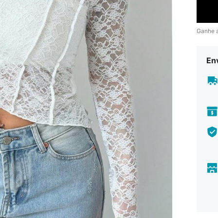
Ganhe 
En