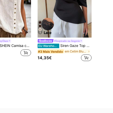
8
syDaze
#Inspirado na lingerie
SHEIN Camisa casual de cor sólida, versátil para o verão
Siren Gaze Top de Verão Elegante em Cetim Preto, T-shirt Sexy Chic para Noite de Festa com Ombro Assimétrico, Renda, Manga Curta e Bainha Favorecedora, para Trabalho e Casual
EU Warehouse
em Cetim Blusas Femininas
#3 Mais Vendido
14,35€