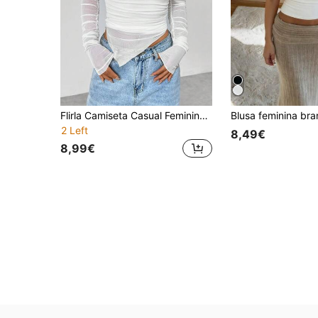
Flirla Camiseta Casual Feminina Com Intercalação De Malha E Decote Assimétrico
2 Left
8,49€
8,99€