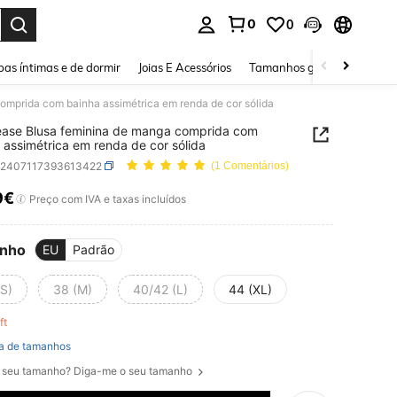
0
0
ar. Press Enter to select.
as íntimas e de dormir
Joias E Acessórios
Tamanhos grandes
Sapa
omprida com bainha assimétrica em renda de cor sólida
ase Blusa feminina de manga comprida com
 assimétrica em renda de cor sólida
z2407117393613422
(1 Comentários)
9€
ICE AND AVAILABILITY
Preço com IVA e taxas incluídos
nho
EU
Padrão
(S)
38 (M)
40/42 (L)
44 (XL)
eft
a de tamanhos
 seu tamanho? Diga-me o seu tamanho