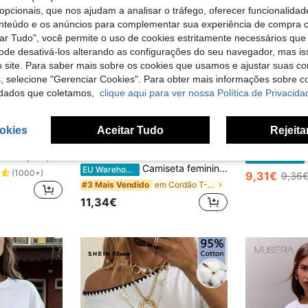
opcionais, que nos ajudam a analisar o tráfego, oferecer funcionalida
onteúdo e os anúncios para complementar sua experiência de compra
tar Tudo", você permite o uso de cookies estritamente necessários que
pode desativá-los alterando as configurações do seu navegador, mas is
 site. Para saber mais sobre os cookies que usamos e ajustar suas co
s, selecione "Gerenciar Cookies". Para obter mais informações sobre 
dados que coletamos,
clique aqui para ver nossa Política de Privacida
okies
Aceitar Tudo
Rejeita
6
om renda e jacquard, confortável, simples, versátil, slim fit, damasco, manga comprida, outono/inverno
Ca
GLOpass
EU Warehouse
Camiseta feminina casual assimétrica com cordão e gola redonda, ideal para o dia a dia e encontros, na cor branca (primavera/verão).
EU Warehouse
(1000+)
9,31€
9,36
em Cordão T-Shirts Mulher
#3 Mais Vendido
11,34€