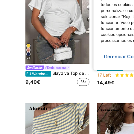
todos os cookies 
personalizar o c
selecionar "Rejei
funcionar. Você 
funcionamento do
cookies opcionai
processamos os 
Gerenciar Co
28
SHEIN Unity Top feminino de malha oca de lã c
#Estilo coreano
EU Warehouse
Slaydiva Top de Verão Branco para Mulher com Ombros Descobertos, Blusa Elegante Sexy e Chique para Festa e Noite, Corte Solto com Cintura Pregueada, Estilo Y2K, Ajustada, para Trabalho
EU Warehouse
17 Left
9,40€
14,49€