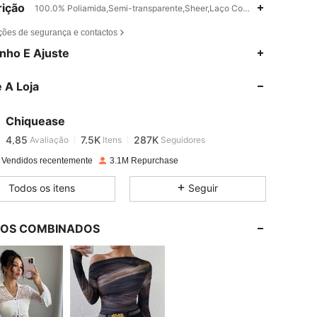
ição
100.0% Poliamida,Semi-transparente,Sheer,Laço Contraste
ções de segurança e contactos
nho E Ajuste
4,85
7.5K
287K
 A Loja
4,85
7.5K
287K
Chiquease
4,85
7.5K
287K
Avaliação
Itens
Seguidores
d***f
pago
1 dia atrás
 Vendidos recentemente
3.1M Repurchase
4,85
7.5K
287K
Todos os itens
Seguir
4,85
7.5K
287K
LOS COMBINADOS
4,85
7.5K
287K
4,85
7.5K
287K