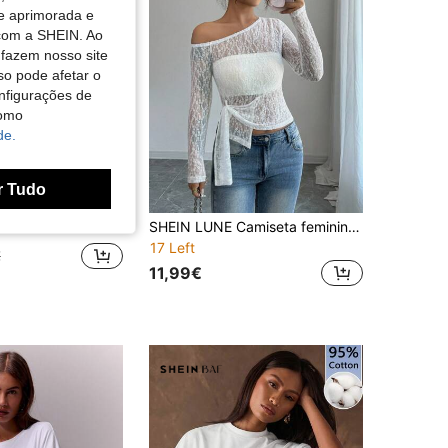
de aprimorada e
 com a SHEIN. Ao
 fazem nosso site
so pode afetar o
nfigurações de
como
de.
r Tudo
miseta casual folgada com decote em V, cor sólida, ombros à mostra e detalhes em renda contrastante, coleção primavera/verão 2024. Estilo europeu e americano. Branca.
SHEIN LUNE Camiseta feminina elegante, texturizada, de renda floral, assimétrica, de manga comprida
17 Left
€
11,99€