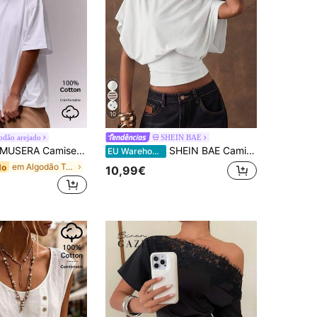
10
odão arejado
SHEIN BAE
SERA Camiseta oversized macia com gola redonda, perfeita para um guarda-roupa cápsula casual, ideal para o dia a dia, aeroporto, volta às aulas, primavera, verão e férias.
SHEIN BAE Camiseta feminina branca casual, 95% algodão, modelo básico para o verão, com mangas morcego minimalistas, cintura marcada e elegante para férias, praia e deslocamentos diários.
EU Warehouse
em Algodão T-Shirts Mulher
do
10,99€