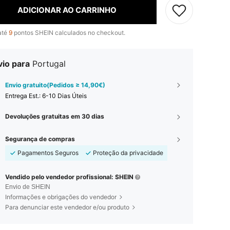
ADICIONAR AO CARRINHO
até
9
pontos SHEIN calculados no checkout.
vio para
Portugal
Envio gratuito(Pedidos ≥ 14,90€)
Entrega Est.:
6-10 Dias Úteis
Devoluções gratuitas em 30 dias
Segurança de compras
Pagamentos Seguros
Proteção da privacidade
Vendido pelo vendedor profissional: SHEIN
Envio de SHEIN
Informações e obrigações do vendedor
Para denunciar este vendedor e/ou produto