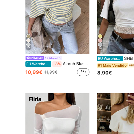
17
24
SHEIN EZwear T-shirt feminina casual de férias minimalista básica de manga c
Aloruh
EU Warehouse
Aloruh Blusa básica minimalista com ombros assimétricos e modelagem solta, cintura marcada.
EU Warehouse
-8%
#1 Mais Vendido
10,99€
11,99€
8,90€