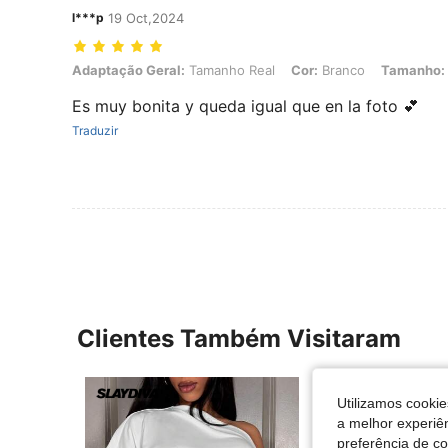
l***p
19 Oct,2024
Adaptação Geral: Tamanho Real, Cor: Branco, Tamanho: M
Adaptação Geral:
Tamanho Real
Cor:
Branco
Tamanho:
Es muy bonita y queda igual que en la foto 💕
Traduzir
Clientes Também Visitaram
Utilizamos cookie
a melhor experiên
preferência de c