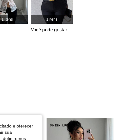
4,85
7.5K
287K
1 itens
1 itens
Você pode gostar
4,85
7.5K
287K
4,85
7.5K
287K
citado e oferecer
nir sua
, definiremos