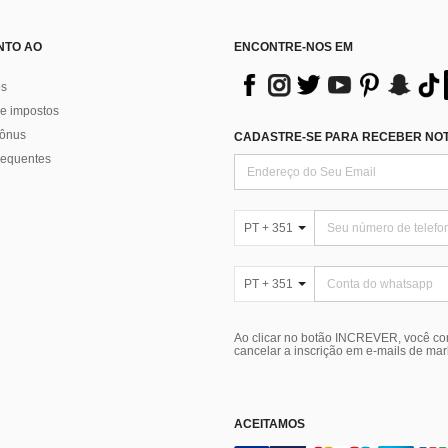
NTO AO
ENCONTRE-NOS EM
os
e impostos
bônus
CADASTRE-SE PARA RECEBER NOTÍ
requentes
PT + 351
PT + 351
Ao clicar no botão INCREVER, você c
cancelar a inscrição em e-mails de ma
ACEITAMOS