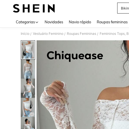
Bikin
Use up 
Categorias
Novidades
Navio rápido
Roupas femininas
Início
Vestuário Feminino
Roupas Femininas
Femininos Tops, B
/
/
/