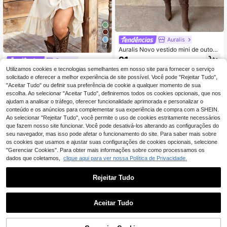
Auralis
7
Auralis Novo vestido mini de outono
castanho plus size com decote em
21
Ceyna
,99€
V, cintura marcada, corte evasé, de
Utilizamos cookies e tecnologias semelhantes em nosso site para fornecer o serviço
Ceyna Vestido curto p
coração com de botões metálicos,
EU Warehouse
lus size de primavera/verão, model
estilo vintage elegante dos anos 20
solicitado e oferecer a melhor experiência de site possível. Você pode "Rejeitar Tudo",
23
,26€
agem solta, decote quadrado e man
e 50, formal para escritório e Dia do
"Aceitar Tudo" ou definir sua preferência de cookie a qualquer momento de sua
gas raglan. Vestido casual e versátil
s Professores
escolha. Ao selecionar "Aceitar Tudo", definiremos todos os cookies opcionais, que nos
com botões decorativos.
ajudam a analisar o tráfego, oferecer funcionalidade aprimorada e personalizar o
conteúdo e os anúncios para complementar sua experiência de compra com a SHEIN.
Ao selecionar "Rejeitar Tudo", você permite o uso de cookies estritamente necessários
que fazem nosso site funcionar. Você pode desativá-los alterando as configurações do
seu navegador, mas isso pode afetar o funcionamento do site. Para saber mais sobre
os cookies que usamos e ajustar suas configurações de cookies opcionais, selecione
"Gerenciar Cookies". Para obter mais informações sobre como processamos os
dados que coletamos,
clique aqui para ver nossa Política de Privacidade.
Rejeitar Tudo
Aceitar Tudo
ADICIONAR AO