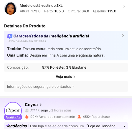
Modelo está vestindo:
1XL
Altura:
173.0
Peito:
105.0
Cintura:
84.0
Quadris:
115.0
Detalhes Do Produto
Características da inteligência artificial
Texto baseado em detalhes
Tecido:
Textura estruturada com um estilo descontraído.
Uma Linha:
Design em linha A com uma elegância natural.
Composição:
97% Poliéster, 3% Elastane
Veja mais
Informações de segurança e contactos
43K Seguidores
4,67
Ceyna
A***R
seguiu
2 horas atrás
m***a
está a navegar
43K Seguidores
4,67
99K+ Vendidos recentemente
45K+ Repurchase
Esta loja é selecionada como um
「Loja de Tendências」