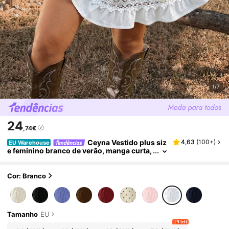
1/7
24
,74€
Ceyna Vestido plus siz
4,63
(
100+
)
EU Warehouse
e feminino branco de verão, manga curta,
decote em V, renda na cintura, modelage
m evasê, ideal para férias e viagens.
Cor: Branco
Tamanho
EU
29 left