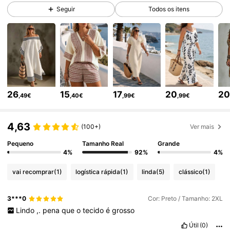
43K Seguidores
4,67
Seguir
Todos os itens
43K Seguidores
4,67
43K Seguidores
4,67
26
15
17
20
2
,49€
,40€
,99€
,99€
43K Seguidores
4,67
4,63
(100+)
Ver mais
43K Seguidores
4,67
Pequeno
Tamanho Real
Grande
4%
92%
4%
vai recomprar
(1)
logística rápida
(1)
linda
(5)
clássico
(1)
43K Seguidores
4,67
3***0
Cor: Preto / Tamanho: 2XL
Lindo
,.
pena
que
o
tecido
é
grosso
43K Seguidores
4,67
Útil
(0)