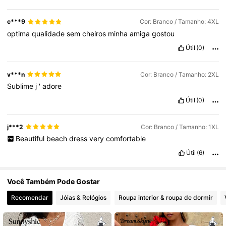
43K Seguidores
4,67
c***9
Cor: Branco / Tamanho: 4XL
optima
qualidade
sem
cheiros
minha
amiga
gostou
Útil
(0)
43K Seguidores
4,67
v***n
Cor: Branco / Tamanho: 2XL
Sublime
j
'
adore
Útil
(0)
j***2
Cor: Branco / Tamanho: 1XL
Beautiful
beach
dress
very
comfortable
Útil
(6)
Você Também Pode Gostar
Recomendar
Jóias & Relógios
Roupa interior & roupa de dormir