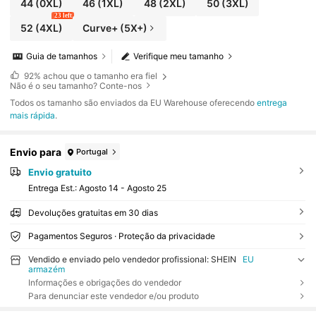
44
(0XL)
46
(1XL)
48
(2XL)
50
(3XL)
23 left
52
(4XL)
Curve+ (5X+)
Guia de tamanhos
Verifique meu tamanho
92%
achou que o tamanho era fiel
Não é o seu tamanho? Conte-nos
Todos os tamanho são enviados da EU Warehouse oferecendo
entrega
mais rápida
.
Envio para
Portugal
Envio gratuito
Entrega Est.:
Agosto 14 - Agosto 25
Devoluções gratuitas em 30 dias
Pagamentos Seguros · Proteção da privacidade
Vendido e enviado pelo vendedor profissional: SHEIN
EU
armazém
Informações e obrigações do vendedor
Para denunciar este vendedor e/ou produto