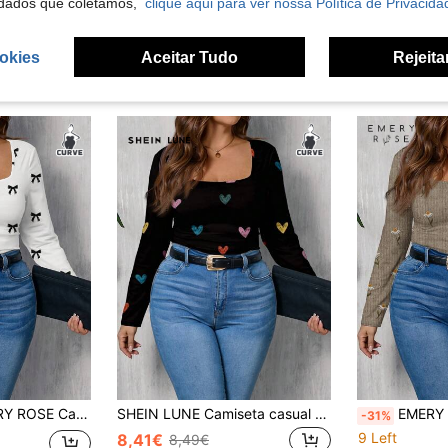
dados que coletamos,
clique aqui para ver nossa Política de Privacida
okies
Aceitar Tudo
Rejeita
plus size casual com estampa de laço, manga comprida, gola quadrada
SHEIN LUNE Camiseta casual minimalista com estampa completa e gola quadrada tamanho grande
EMERY ROSE Camiseta casual solta com gola
-31%
9 Left
8,41€
8,49€