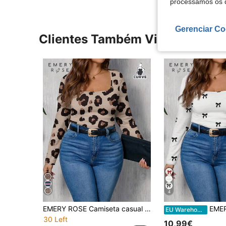
processamos os 
Gerenciar Co
Clientes Também Visitaram
4
EMERY ROSE Camiseta casual minimalista com estampa de leopardo e gola quadrada tamanho grande
EMERY ROSE Camiseta feminina 
EU Warehouse
30 Left
10,99€