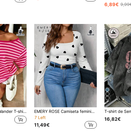
6,89€
9,99
5
Ombros Abertos, Plus Size, Mais Vendida, Estilo Y2K Street Style de Verão para Mulher, Top Casual
EMERY ROSE Camiseta feminina plus size com estampa de coração e gola redonda, design minimalista e casual, ideal para usar sozinha ou em camadas no outono/inverno.
7 Left
16,82€
11,49€