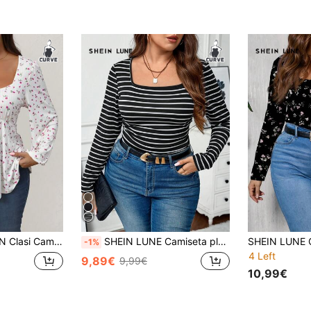
marração frontal e estampa floral delicada por toda a peça. Ideal para uso casual no dia a dia, na primavera, Páscoa e outono.
SHEIN LUNE Camiseta plus size com decote quadrado, cintura franzida e estampa listrada, modelagem slim e confortável, ideal para férias de primavera, outono e inverno.
-1%
4 Left
9,89€
9,99€
10,99€