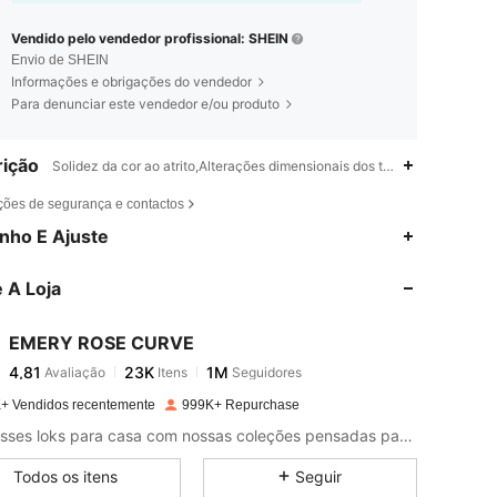
Vendido pelo vendedor profissional: SHEIN
Envio de SHEIN
Informações e obrigações do vendedor
Para denunciar este vendedor e/ou produto
ição
Solidez da cor ao atrito,Alterações dimensionais dos tecidos após a l
ções de segurança e contactos
4,81
23K
1M
nho E Ajuste
 A Loja
4,81
23K
1M
EMERY ROSE CURVE
4,81
23K
1M
Avaliação
Itens
Seguidores
a***s
pago
1 dia atrás
+ Vendidos recentemente
999K+ Repurchase
4,81
23K
1M
Leve esses loks para casa com nossas coleções pensadas para uma vida menos complicada.
Todos os itens
Seguir
4,81
23K
1M