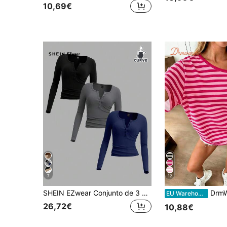
10,69€
7
12
SHEIN EZwear Conjunto de 3 peças de camiseta feminina plus size, manga comprida, gola redonda, botões frontais, de malha, adequada para outono/inverno
DrmWander T-shirt Clássica às Riscas com 
EU Warehouse
26,72€
10,88€