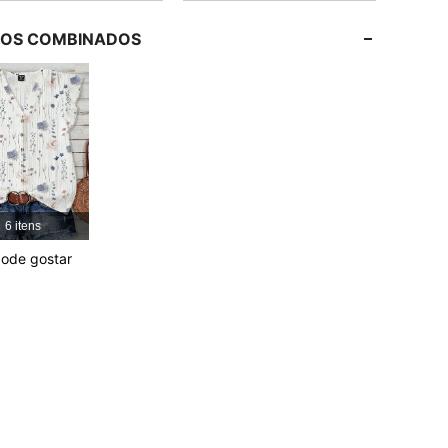
LOS COMBINADOS
4,81
23K
1M
4,81
23K
1M
4,81
23K
1M
6 itens
4,81
23K
1M
ode gostar
4,81
23K
1M