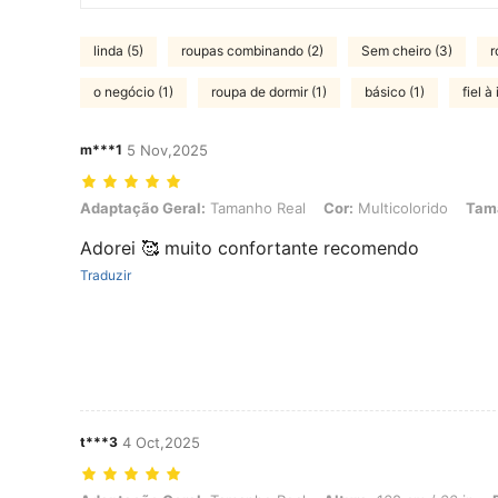
linda (5)
roupas combinando (2)
Sem cheiro (3)
r
o negócio (1)
roupa de dormir (1)
básico (1)
fiel 
m***1
5 Nov,2025
Adaptação Geral: Tamanho Real, Cor: Multicolorido, Tamanho: 4XL
Adaptação Geral:
Tamanho Real
Cor:
Multicolorido
Tam
Adorei 🥰 muito confortante recomendo
Traduzir
t***3
4 Oct,2025