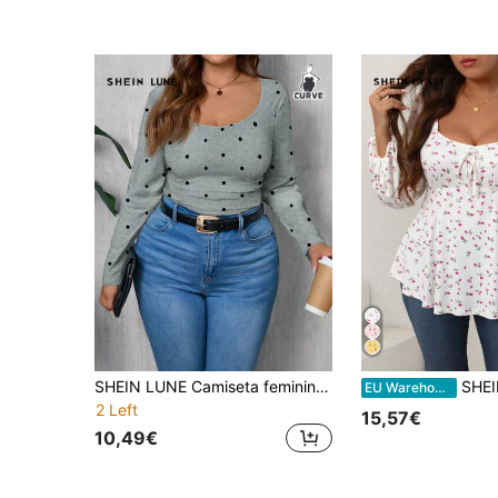
SHEIN LUNE Camiseta feminina casual retrô com bolinhas, azul-claro e verde, gola quadrada, tamanho grande, justa, manga comprida, estilo básico para mulheres, primavera/outono
SHEIN Clasi Camiseta plus size de manga comprida com a
EU Warehouse
2 Left
15,57€
10,49€