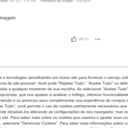
/ 218 lbs, Formato do corpo: Triângulo, Cor: Multicolorido, Tamanho: 1XL
Peso:
99 kg / 218 lbs
Formato do corpo:
Triângulo
 imagem
Útil (1)
s e tecnologias semelhantes em nosso site para fornecer o serviço soli
cia de site possível. Você pode "Rejeitar Tudo", "Aceitar Tudo" ou defi
ookie a qualquer momento de sua escolha. Ao selecionar "Aceitar Tudo"
opcionais, que nos ajudam a analisar o tráfego, oferecer funcionalida
onteúdo e os anúncios para complementar sua experiência de compra
Útil (0)
tar Tudo", você permite o uso de cookies estritamente necessários que
pode desativá-los alterando as configurações do seu navegador, mas is
liações
 site. Para saber mais sobre os cookies que usamos e ajustar suas co
s, selecione "Gerenciar Cookies". Para obter mais informações sobre 