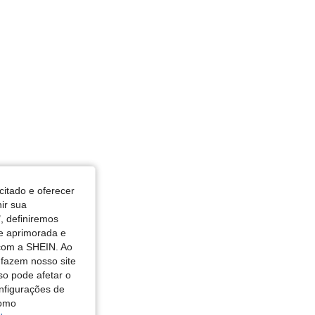
citado e oferecer
nir sua
, definiremos
de aprimorada e
 com a SHEIN. Ao
 fazem nosso site
so pode afetar o
nfigurações de
como