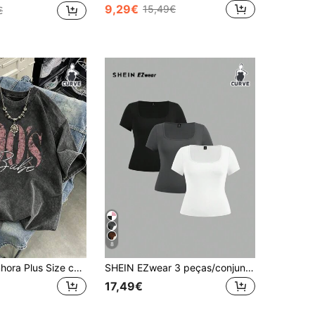
9,29€
15,49€
€
8
T-shirt de Senhora Plus Size com Estampa Vintage dos Anos 90, Padrão Retro de Letras Grandes, Casual, Manga Curta, Lavada, Preta, de Verão
SHEIN EZwear 3 peças/conjunto plus size feminino gola redonda manga curta cropped casual bodycon camisetas para o verão
17,49€