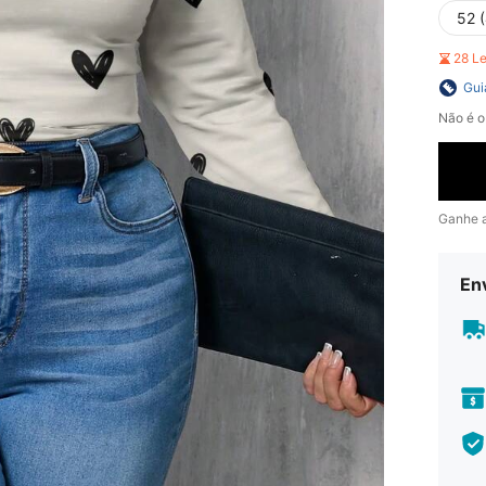
52 
28 L
Gui
Não é o
Ganhe 
En