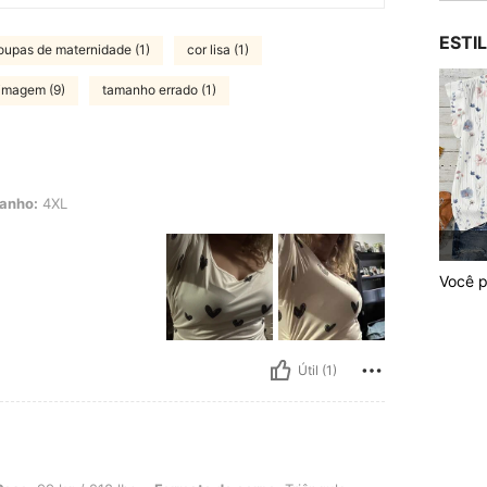
ESTI
oupas de maternidade (1)
cor lisa (1)
à imagem (9)
tamanho errado (1)
anho:
4XL
Você p
Útil (1)