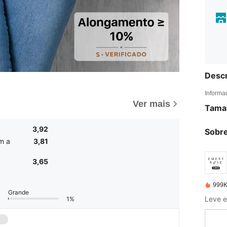
Descr
Informa
Ver mais
Tama
3,92
Sobre
m a
3,81
3,65
999K
Grande
1%