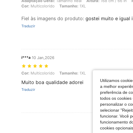
Adaptação Geral: Tamanho Real, Altura: 168 cm / 66 in, Peso: 99 kg 
Adaptação Geral:
Tamanho Real
Altura:
168 cm / 66 in
Cor:
Multicolorido
Tamanho:
1XL
Fiel às imagens do produto
:
gostei muito e igual
Traduzir
i***a
10 Jan,2026
Cor: Multicolorido, Tamanho: 1XL
Cor:
Multicolorido
Tamanho:
1XL
Utilizamos cookie
Muito boa qualidade adorei
a melhor experiên
Traduzir
preferência de c
todos os cookies 
personalizar o c
selecionar "Rejei
funcionar. Você 
Ver Mais Ava
funcionamento do
cookies opcionai