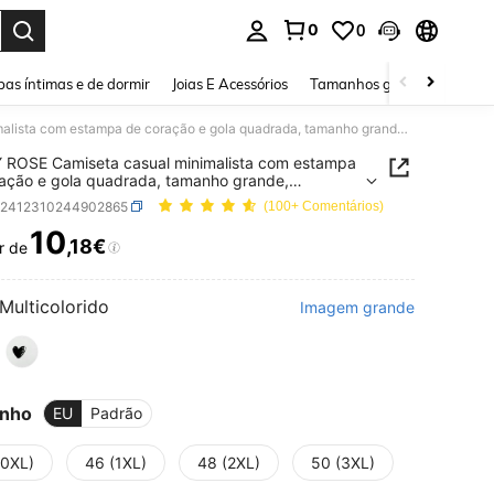
0
0
ar. Press Enter to select.
as íntimas e de dormir
Joias E Acessórios
Tamanhos grandes
Sapa
EMERY ROSE Camiseta casual minimalista com estampa de coração e gola quadrada, tamanho grande, adequada para primavera e outono
 ROSE Camiseta casual minimalista com estampa
ação e gola quadrada, tamanho grande,
da para primavera e outono
z2412310244902865
(100+ Comentários)
10
,18€
r de
ICE AND AVAILABILITY
Multicolorido
Imagem grande
nho
EU
Padrão
(0XL)
46 (1XL)
48 (2XL)
50 (3XL)