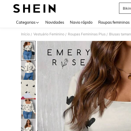
Bikin
Use up 
Categorias
Novidades
Navio rápido
Roupas femininas
Início
Vestuário Feminino
Roupas Femininas Plus
Blusas taman
/
/
/