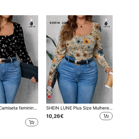
SHEIN LUNE Camiseta feminina plus size com estampa floral miúda, modelagem solta e decote quadrado, ideal para primavera e verão. Blusa casual para o outono.
SHEIN LUNE Plus Size Mulheres Casual Vintage Floral Padrão Slim Fit Manga Longa T-Shirt, Adequado Como Camada De Base Outono/Inverno
10,26€