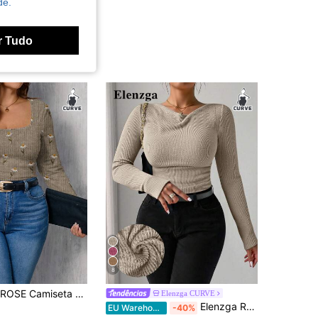
de.
r Tudo
8
 redonda e estampa texturizada de margaridas para o Dia de Ação de Graças, tamanho grande
Elenzga CURVE
Elenzga RosyDaze Mulheres Plus Size Vintage Gola Drapeada Assimétrica Acabamento Texturizado Babados Manga Longa Ajustada
EU Warehouse
-40%