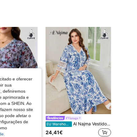
4,84
2.3K
101K
4,84
2.3K
101K
4,84
2.3K
101K
4,84
2.3K
101K
citado e oferecer
nir sua
, definiremos
de aprimorada e
 com a SHEIN. Ao
 fazem nosso site
so pode afetar o
 Najma CURVE
#Vintage
nfigurações de
ara mulher plus size, com patchwork de malha e estampado floral de borboleta
Al Najma Vestido longo feminino plus size com decote em V, manga 3/4, detalhes em renda, estampa floral azul e branca, modelagem solta, romântico e elegante para festas.
EU Warehouse
como
24,41€
de.