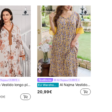
 Najma CURVE
Al Najma CURVE
ino de primavera/outono com estampa floral turca, decote em V e mangas flare.
Al Najma Vestido casual feminino plus size com estampa floral em patchwork e cores contrastantes, manga 3/4.
EU Warehouse
20,99€
99€