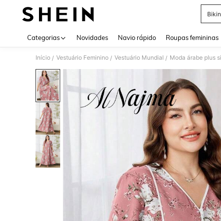
Bikin
Use up 
Categorias
Novidades
Navio rápido
Roupas femininas
Início
Vestuário Feminino
Vestuário Mundial
Moda árabe plus s
/
/
/