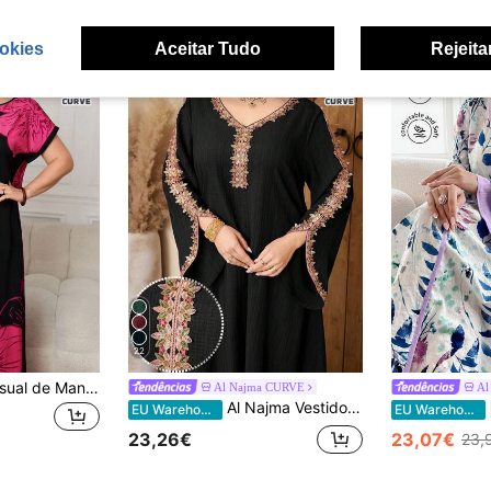
31,97€
33,
okies
Aceitar Tudo
Rejeita
22
Seusyu Vestido Casual de Manga Morcego com Estampa Floral e Gola Entalhada para Férias em Tamanho Grande
Al Najma CURVE
Al
Al Najma Vestido elegante plus size feminino com textura, bordado 3D e estilo árabe.
EU Warehouse
EU Warehouse
23,26€
23,07€
23,