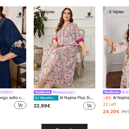
a CURVE
#Printmaxxing
Al
Al Najma Vestido longo solto com manga 3/4 em tecido bordado, bainha larga, trabalho artesanal pesado, estilo árabe azul-marinho, roupa casual para casa
Al Najma Plus Size Mulheres Assorted Flower Pattern V-Neck Meia Manga Maxi Vestido Árabe
Al Najma Vestido longo plus size femin
EU Warehouse
-2%
22 Left
22,99€
24,29€
24,