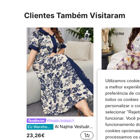
Clientes Também Visitaram
Utilizamos cookie
a melhor experiên
preferência de c
todos os cookies 
personalizar o c
selecionar "Rejei
funcionar. Você 
#Vestido boémio
#Vestido b
funcionamento do
Al Najma Vestuário de Verão Casual Árabe de Manga Curta de Tamanho Grande com Impressão Aleatória
EU Warehouse
EU Warehouse
-37
cookies opcionai
23,26€
14,99€
23,82€
processamos os 