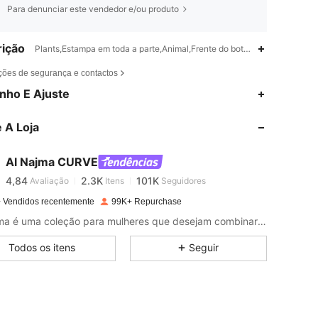
Para denunciar este vendedor e/ou produto
ição
Plants,Estampa em toda a parte,Animal,Frente do botão,Lavar à máquina
ções de segurança e contactos
nho E Ajuste
4,84
2.3K
101K
 A Loja
4,84
2.3K
101K
Al Najma CURVE
4,84
2.3K
101K
Avaliação
Itens
Seguidores
 Vendidos recentemente
99K+ Repurchase
Al Najma é uma coleção para mulheres que desejam combinar modéstia e glamour com o estilo contemporâneo.
4,84
2.3K
101K
Todos os itens
Seguir
4,84
2.3K
101K
4,84
2.3K
101K