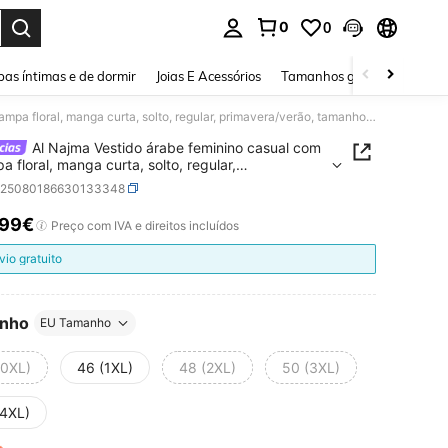
0
0
ar. Press Enter to select.
as íntimas e de dormir
Joias E Acessórios
Tamanhos grandes
Sapa
Al Najma Vestido árabe feminino casual com estampa floral, manga curta, solto, regular, primavera/verão, tamanho grande
Al Najma Vestido árabe feminino casual com
a floral, manga curta, solto, regular,
era/verão, tamanho grande
z25080186630133348
,99€
ICE AND AVAILABILITY
Preço com IVA e direitos incluídos
vio gratuito
nho
EU Tamanho
(0XL)
46 (1XL)
48 (2XL)
50 (3XL)
(4XL)