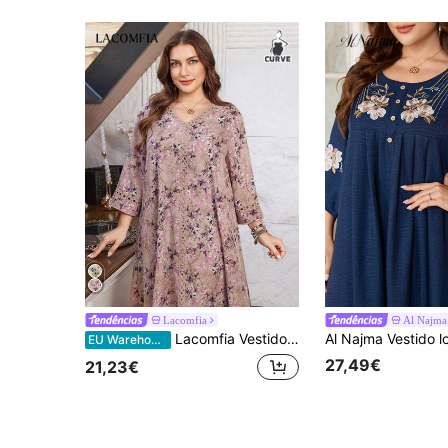
Lacomfia
Al Najm
Lacomfia Vestido casual de estampa integral, decote em V, babados na barra, manga 3/4, modelagem solta, ideal para primavera/outono e tamanhos grandes.
EU Warehouse
27,49€
21,23€