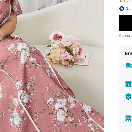
3 Le
Gui
Ganhe 
En