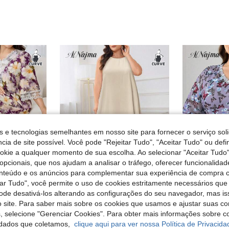
s e tecnologias semelhantes em nosso site para fornecer o serviço soli
cia de site possível. Você pode "Rejeitar Tudo", "Aceitar Tudo" ou defi
ookie a qualquer momento de sua escolha. Ao selecionar "Aceitar Tudo"
opcionais, que nos ajudam a analisar o tráfego, oferecer funcionalida
onteúdo e os anúncios para complementar sua experiência de compra
8
tar Tudo", você permite o uso de cookies estritamente necessários que
pode desativá-los alterando as configurações do seu navegador, mas is
oémio
#Estilos de linha
Al
 site. Para saber mais sobre os cookies que usamos e ajustar suas co
Al Najma Vestido romântico e elegante com decote em V e mangas midi evasê, com detalhes em renda, ideal para a primavera/verão.
Al Najma Vestido Plus Size de Cor Lisa, Solto, com Decote Redondo e Sem Mangas, para Usar por Baixo da Abaya
Al Najma Vestido casual de festa árabe p
%
EU Warehouse
-4%
s, selecione "Gerenciar Cookies". Para obter mais informações sobre 
34 Left
18,80€
dados que coletamos,
clique aqui para ver nossa Política de Privacida