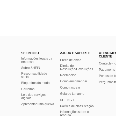
SHEIN INFO
AJUDA E SUPORTE
ATENDIME
CLIENTE
Informações legais da
Preço de envio
empresa
Contacte-n
Direito de
Sobre SHEIN
Resolução/Devoluções
Pagamento 
Responsabilidade
Reembolso
Pontos de 
social
Como encomendar
Perguntas f
Blogueiros da moda
Como rastrear
Carreiras
Guia de tamanho
Leis dos serviços
digitais
SHEIN VIP
Apresentar uma queixa
Política de classificação
​Informações sobre o
produto