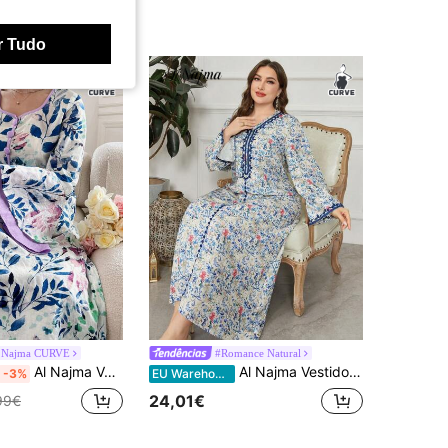
49€
r Tudo
 Najma CURVE
#Romance Natural
Al Najma Vestido casual e moderno com decote coração, blocos de cores e mangas flare com babados, ideal para a primavera/verão.
Al Najma Vestido longo tradicional plus size, elegante, com decote em V, bordado digital, tamanho grande, kaftan modesto
-3%
EU Warehouse
24,01€
99€