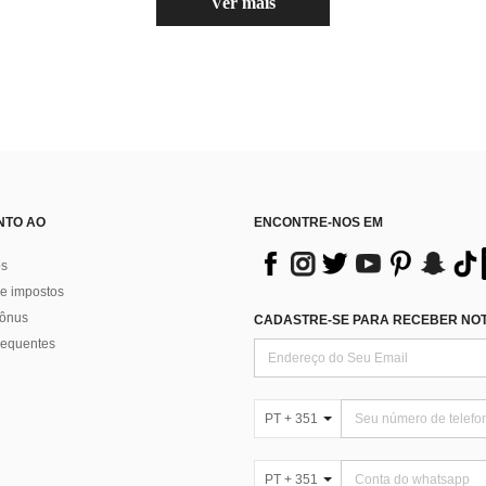
Ver mais
NTO AO
ENCONTRE-NOS EM
os
e impostos
bônus
CADASTRE-SE PARA RECEBER NOTÍ
requentes
PT + 351
PT + 351