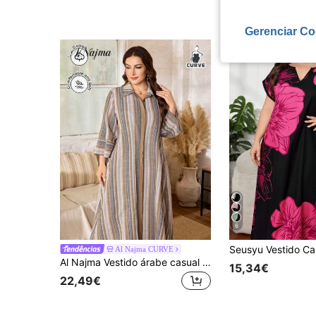
Gerenciar Co
6
Al Najma CURVE
Al Najma Vestido árabe casual minimalista com estampado às riscas, manga comprida, corte largo regular, primavera/verão, tamanho grande para mulher
15,34€
22,49€