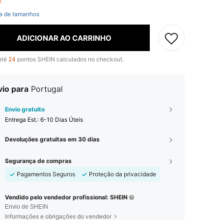
ft
a de tamanhos
ADICIONAR AO CARRINHO
até
24
pontos SHEIN calculados no checkout.
vio para
Portugal
Envio gratuito
Entrega Est.:
6-10 Dias Úteis
Devoluções gratuitas em 30 dias
Segurança de compras
Pagamentos Seguros
Proteção da privacidade
Vendido pelo vendedor profissional: SHEIN
Envio de SHEIN
Informações e obrigações do vendedor