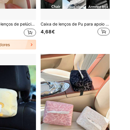
s estudantis. Também pode ser usado como decoração de carro, no quarto, como porta-lenços de mesa e como presente de Halloween/Natal para amigos.
Caixa de lenços de Pu para apoio de braço de carro, porta-lenços montado no assento, bolsa de lenços de uso duplo para carro e casa, caixa de lenços de papel montada na viseira, organizador de carro (lenços de papel não incluídos)
4,68€
dores