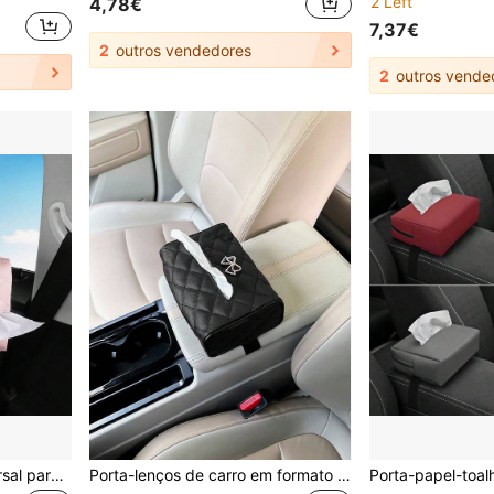
2 Left
4,78€
7,37€
2
outros vendedores
2
outros vende
1 peça Porta-lenços universal para carro, pendurado no banco traseiro, para pala de sol e apoio de braço, em pele sintética PU
Porta-lenços de carro em formato de gravata borboleta, feito de couro sintético, ideal para quebra-sol, apoio de braço e encosto de banco. Acessório para interior do carro (Comprimento 17,5 cm, Largura 12 cm).