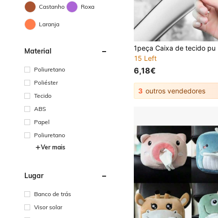
Castanho
Roxa
Laranja
Material
15 Left
Poliuretano
6,18€
Poliéster
3
outros vendedores
Tecido
ABS
Papel
Poliuretano
Ver mais
Lugar
Banco de trás
Visor solar