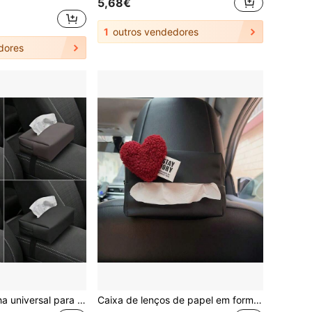
5,68€
1
outros vendedores
dores
Porta-papel-toalha universal para carro com revestimento em couro PU, bolsa tipo gaveta, protetor solar removível e compartimento para apoio de braço (papel-toalha não incluído).
Caixa de lenços de papel em formato de coração para carro, suporte para viseira, acessório criativo de decoração para interior de carro para mulheres