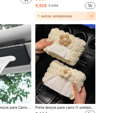
5,52€
5,58€
1
outros vendedores
Suporte Suspenso para Lenços no Quebra-sol, Acessório Universal para Interior de Carro
Porta-lenços para carro (1 unidade), gaveta para lenços, porta-lenços para apoio de braço, suporte para lenços com clipe para quebra-sol, design minimalista e elegante.