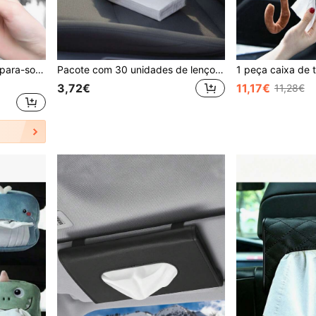
1peça Caixa de tecido pu para-sol do carro
Pacote com 30 unidades de lenços de papel para carro (novo modelo 2026). Macios e portáteis, são essenciais para a higiene do veículo, limpeza do motorista, alta absorção e limpeza interna. Práticos lenços de papel para carro.
3,72€
11,17€
11,28€