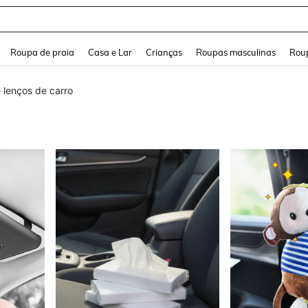
and down arrow keys to navigate search Buscas recentes and Pesquisar e Encontr
Roupa de praia
Casa e Lar
Crianças
Roupas masculinas
Roup
 lenços de carro