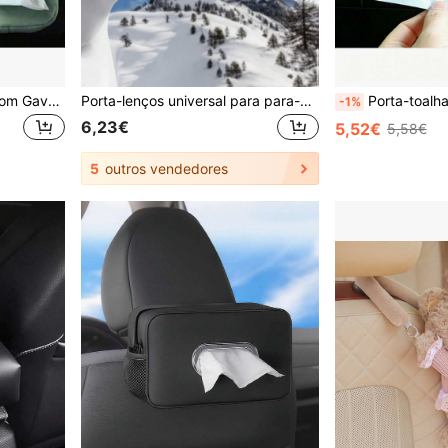
Caixa de Lenços Portátil com Gaveta em Forma de Animal de Peluche Cartoon Fofo 2024, Caixa de Arrumação para Guardanapos de Carro, Decoração de Carro, Acessório Multifuncional para Carro
Porta-lenços universal para para-sol de carro em formato de diamante - Armazenamento multifuncional, comporta óculos estilosos, máscaras, etc., feito de couro PU durável, forro macio, fecho de , instalação com clipe no encosto do banco, fácil acesso sem bloquear a visão, acompanha bolsa para pendurar, disponível em várias cores.
Porta-toalhas de papel para carro, caixa de lenços autom
-1%
6,23€
5,52€
5,58€
5
outros vendedores