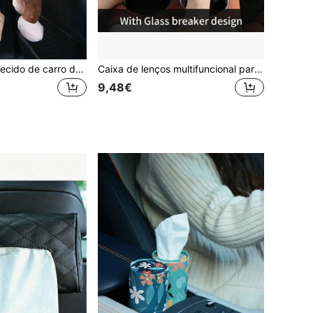
1 peça caixa de tecido de carro de design de macaco
Caixa de lenços multifuncional para carro, tubo de papel toalha redondo com ferramenta para quebrar janelas de carro, acessórios universais para carro
9,48€