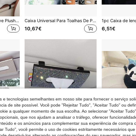
1pc Car Tissue Box Creative Plush Car Multifuncional Hanging Drawer Box Cartoon Armrest Box Car Tissue Gaveta
Caixa Universal Para Toalhas De Papel Para Carro, Porta-Guardanapos, Dispensador De Papel Toalha Para Pendurar No Para-Sol Do Banco Traseiro, Caixa Para Toalhas De Papel Com Alça Traseira Para Banco De Carro
10,67€
6,51€
s e tecnologias semelhantes em nosso site para fornecer o serviço soli
cia de site possível. Você pode "Rejeitar Tudo", "Aceitar Tudo" ou defi
ookie a qualquer momento de sua escolha. Ao selecionar "Aceitar Tudo"
opcionais, que nos ajudam a analisar o tráfego, oferecer funcionalida
onteúdo e os anúncios para complementar sua experiência de compra
tar Tudo", você permite o uso de cookies estritamente necessários que
E
pode desativá-los alterando as configurações do seu navegador, mas is