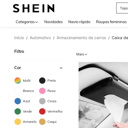
Tops
Use up 
Categorias
Novidades
Navio rápido
Roupas femininas
Início
Automotivo
Armazenamento de carros
Caixa de
/
/
/
Filtro
Mais
Cor
Multi
Preto
Branco
Rosa
Azul
Cinza
Verde
Vermelho
Amarelo
Caqui