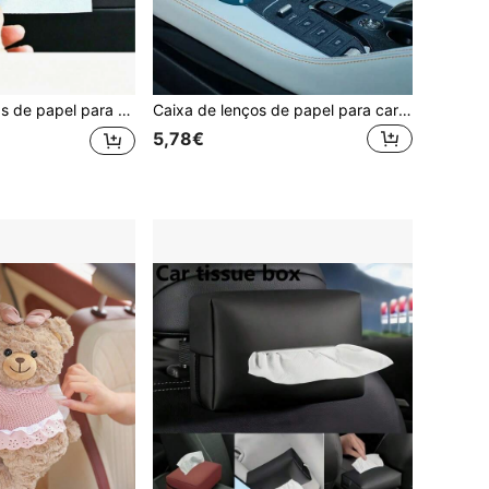
otivos, guardanapo facial, saco de papel montado no para-sol, apoio de braço
Caixa de lenços de papel para carro 4 peças/1 peça, porta-toalhas de papel redondo compacto para carro, estampa floral, dispensador de lenços de papel para carro fácil de usar
5,78€