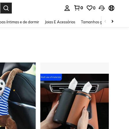
0
0
ar. Press Enter to select.
as íntimas e de dormir
Joias E Acessórios
Tamanhos grandes
Sapa