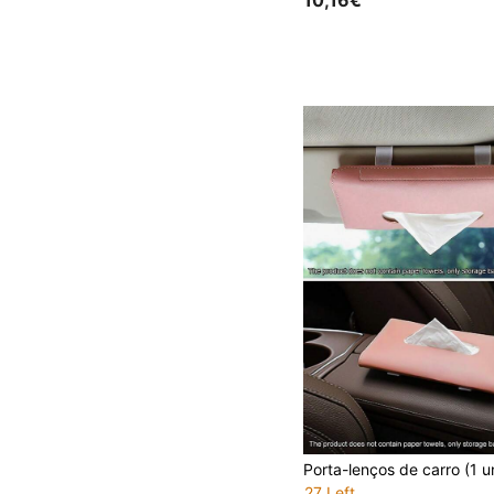
10,16€
27 Left