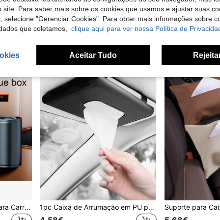
Caixa de lenços de papel para carro, suporte para viseira de sol para carro, caixa de armazenamento para pendurar, interior do carro, toalha de papel para pendurar, acessórios para estofamento de carro
1peça Caixa de armazenamento de tecido decoração de strass para-sol do carro
 site. Para saber mais sobre os cookies que usamos e ajustar suas co
7,98€
12,65€
12,67€
s, selecione "Gerenciar Cookies". Para obter mais informações sobre 
dados que coletamos,
clique aqui para ver nossa Política de Privacida
Clientes recorrentes com alta taxa de retorno
okies
Aceitar Tudo
Rejeita
1 peça Caixa de Lenços para Carro, Suporte de Lenços para Carro, Dispensador de Lenços para Carro, Banda Elástica Multifuncional em Pele PU para Consola Central e Encosto do Assento
1pc Caixa de Arrumação em PU para Protetor Solar de Carro, Almofada de Maquilhagem e Cotonetes, Porta-Lenços de Carro, Caixa de Lenços Portátil para Carro