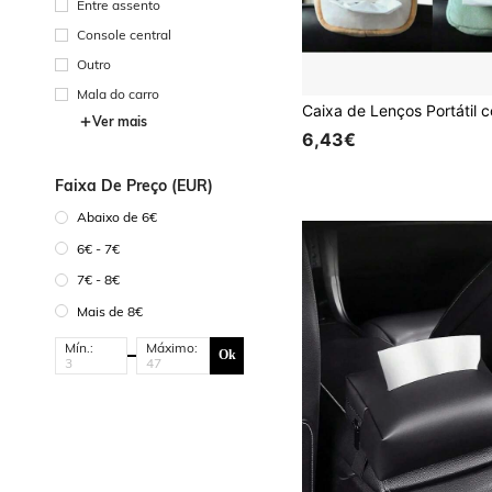
Entre assento
Console central
Outro
Mala do carro
Ver mais
6,43€
Faixa De Preço (EUR)
Abaixo de 6€
6€ - 7€
7€ - 8€
Mais de 8€
Mín.:
Máximo:
Ok