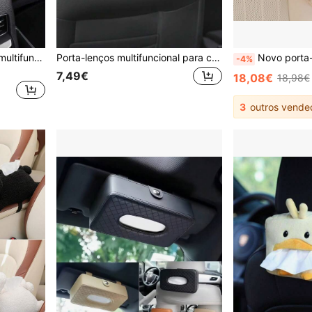
Caixa de lenços de couro multifuncional para carro, caixa de lenços multifuncional para carro, suporte criativo de lenços para apoio de braço de carro, suporte de lenços montado no banco traseiro, bolsa de gaveta de apoio de braço para caixa de lenços de carro, tipo pendurado no encosto do banco do carro, bolsa de lenços para pala de sol, acessórios para carro
Porta-lenços multifuncional para carro - Porta-lenços para pendurar com 2 bolsos de tela, adequado para encosto de cabeça, apoio de braço e quebra-sol, organizador de armazenamento elegante para manter o interior do carro organizado.
Novo porta-lenços de pelúcia em formato de urso, um acessório decorativo perfeito para casa e dormitório
-4%
7,49€
18,08€
18,98€
3
outros vende