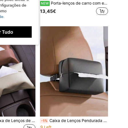
1 peça bolsa de lenços de papel de pelúcia de panda fofo criativo, acessórios gerais para pendurar no interior do carro com desenho animado
Porta-lenços de carro com estampa de gatinho fofo, capa de pelúcia para porta-lenços, ideal para carro, casa, banheiro, mesa de cabeceira, mesa de escritório, acessório prático para carro.
NEW
nfigurações de
13,45€
como
de.
r Tudo
Suporte para Caixa de Lenços de Couro PU para Carro, Acessório de Arrumação para Interior de Carro
Caixa de Lenços Pendurada no Encosto do Carro, Bolsa de Lenços Criativa, Dispensador de Lenços Montado no Banco Traseiro, Caixa de Lenços Pendurada, Bolsa de Arrumação Multifuncional, Bolsa de Arrumação de Lenços para Interior de Carro com Viseira, Organizador de Lenços Portátil Unissexo, Acessório de Arrumação para Carro, Presente Essencial para Condutores
-1%
9 Left