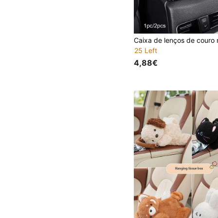
25 Left
4,88€