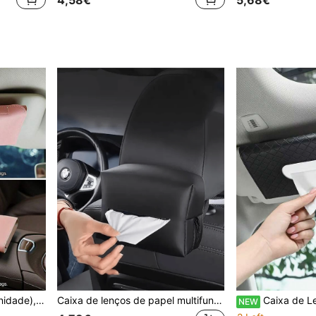
4,58€
5,68€
Porta-lenços de carro (1 unidade), suporte universal para lenços de papel para quebra-sol, bolsa criativa para guardar no apoio de braço, adequado para diversos modelos de carro, facilita a limpeza interna, presente ideal para mulheres, acessórios automotivos, decoração para carro, suprimentos automotivos
Caixa de lenços de papel multifuncional para carro, suporte criativo para apoio de braço de carro, dispensador de papel de seda montado no banco traseiro
Caixa de Lenços para Carro Minimalista Preta Acolchoada, 
NEW