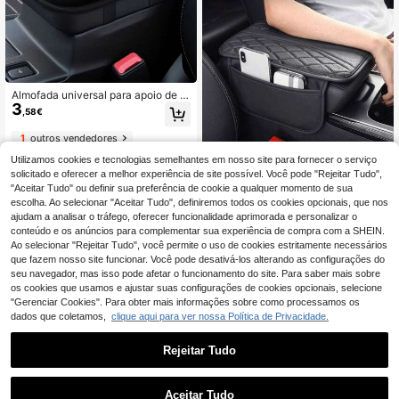
apoio de braço de carro, acessório i
nterior brilhante, compatível com a
maioria dos veículos.
Almofada universal para apoio de br
3
aço de carro, almofada de espuma
,58€
viscoelástica macia para console c
entral, acessório automotivo confor
1
outros vendedores
tável para alívio de pressão, almofa
da de apoio de braço antiderrapant
Utilizamos cookies e tecnologias semelhantes em nosso site para fornecer o serviço
e adequada para carros, SUVs e ca
solicitado e oferecer a melhor experiência de site possível. Você pode "Rejeitar Tudo",
minhões, fácil instalação, direção c
"Aceitar Tudo" ou definir sua preferência de cookie a qualquer momento de sua
onfortável, viagens e deslocamento
escolha. Ao selecionar "Aceitar Tudo", definiremos todos os cookies opcionais, que nos
s diários, ideal como presente de N
ajudam a analisar o tráfego, oferecer funcionalidade aprimorada e personalizar o
atal, Dia dos Pais e aniversário para
motoristas, namorados/namoradas,
conteúdo e os anúncios para complementar sua experiência de compra com a SHEIN.
perfeita para viagens longas.
Ao selecionar "Rejeitar Tudo", você permite o uso de cookies estritamente necessários
Capa para Consola Central de Carr
que fazem nosso site funcionar. Você pode desativá-los alterando as configurações do
6
o - Acessório Universal para Interior
,22€
seu navegador, mas isso pode afetar o funcionamento do site. Para saber mais sobre
de Carro com 2 Bolsos de Arrumaçã
os cookies que usamos e ajustar suas configurações de cookies opcionais, selecione
o - Capa de Apoio de Braço em Pel
2
outros vendedores
"Gerenciar Cookies". Para obter mais informações sobre como processamos os
e Nappa Premium, Resistente a Ris
cos, Resistente ao Desgaste, Imper
dados que coletamos,
clique aqui para ver nossa Política de Privacidade.
meável, Adequada para SUV, Seda
n, Caminhão e Outros Modelos (Pre
Rejeitar Tudo
to, Bege, Cinza, Vermelho)
1
0
Aceitar Tudo