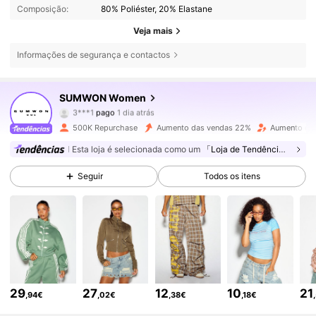
Composição:
80% Poliéster, 20% Elastane
Veja mais
Informações de segurança e contactos
SUMWON Women
874K Seguidores
4,81
3***1
pago
1 dia atrás
d***5
seguiu
10 minutos atrás
500K Repurchase
Aumento das vendas 22%
Aumento de 
874K Seguidores
4,81
Esta loja é selecionada como um
「Loja de Tendências」
Seguir
Todos os itens
874K Seguidores
4,81
874K Seguidores
4,81
874K Seguidores
4,81
29
27
12
10
21
,94€
,02€
,38€
,18€