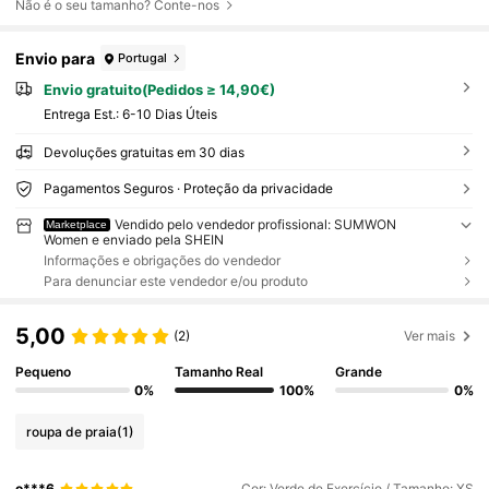
Não é o seu tamanho? Conte-nos
Envio para
Portugal
Envio gratuito(Pedidos ≥ 14,90€)
Entrega Est.:
6-10 Dias Úteis
Devoluções gratuitas em 30 dias
Pagamentos Seguros · Proteção da privacidade
Vendido pelo vendedor profissional: SUMWON
Marketplace
Women e enviado pela SHEIN
Informações e obrigações do vendedor
Para denunciar este vendedor e/ou produto
5,00
(2)
Ver mais
Pequeno
Tamanho Real
Grande
0%
100%
0%
roupa de praia
(1)
o***6
Cor: Verde de Exercício / Tamanho: XS