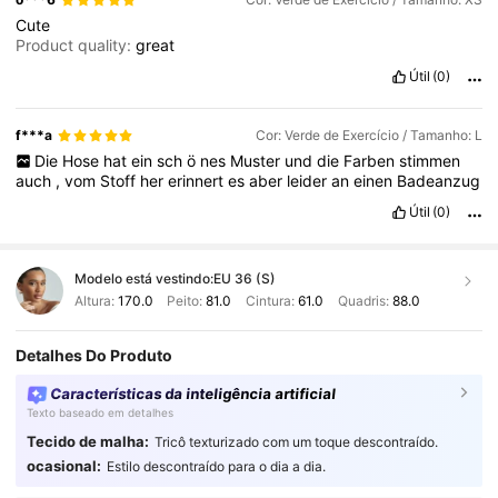
Cute
Product quality:
great
Útil
(0)
f***a
Cor: Verde de Exercício / Tamanho: L
Die
Hose
hat
ein
sch
ö
nes
Muster
und
die
Farben
stimmen
auch
,
vom
Stoff
her
erinnert
es
aber
leider
an
einen
Badeanzug
Útil
(0)
Modelo está vestindo:
EU 36 (S)
Altura:
170.0
Peito:
81.0
Cintura:
61.0
Quadris:
88.0
Detalhes Do Produto
Características da inteligência artificial
Texto baseado em detalhes
Tecido de malha:
Tricô texturizado com um toque descontraído.
ocasional:
Estilo descontraído para o dia a dia.