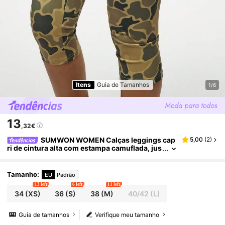
Itens
Guia de Tamanhos
1/6
13
,32€
SUMWON WOMEN Calças leggings cap
5,00
(
2
)
ri de cintura alta com estampa camuflada, jus
tas e confortáveis, design retrô de inspiração
militar, uso casual para todas as estações
Tamanho
:
EU
Padrão
13 left
6 left
11 left
34
(XS)
36
(S)
38
(M)
40/42
(L)
Guia de tamanhos
Verifique meu tamanho