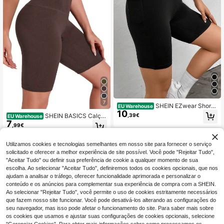
7
SHEIN EZwear Shorts
EU Warehouse
10
De Motociclista De Cintura Larga S
,39€
SHEIN BASICS Calçõ
EU Warehouse
ólida Preto Balletcore Com Bolso P
7
es Biker com Controlo da Barriga de
,99€
ara Telefone
Verão para Mulher
Utilizamos cookies e tecnologias semelhantes em nosso site para fornecer o serviço
solicitado e oferecer a melhor experiência de site possível. Você pode "Rejeitar Tudo",
"Aceitar Tudo" ou definir sua preferência de cookie a qualquer momento de sua
escolha. Ao selecionar "Aceitar Tudo", definiremos todos os cookies opcionais, que nos
ajudam a analisar o tráfego, oferecer funcionalidade aprimorada e personalizar o
conteúdo e os anúncios para complementar sua experiência de compra com a SHEIN.
Ao selecionar "Rejeitar Tudo", você permite o uso de cookies estritamente necessários
que fazem nosso site funcionar. Você pode desativá-los alterando as configurações do
seu navegador, mas isso pode afetar o funcionamento do site. Para saber mais sobre
os cookies que usamos e ajustar suas configurações de cookies opcionais, selecione