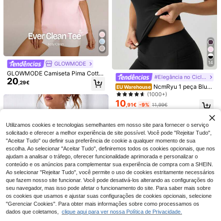
14
GLOWMODE
19
GLOWMODE Camiseta Pima Cotto
12
#Elegância no Ciclismo
Slayform
20
n Chill Out Oversized Ultramacia, R
,29€
NcmRyu 1 peça Blusa
espirável e Resistente a Respingos
EU Warehouse
Slayform Sutiã despor
VVX
EU Warehouse
esportiva feminina de manga curta,
com Logo em Relevo para Uso Diár
10
(1000+)
tivo sem costuras de alta elasticida
VVX Top de ioga para mulher com d
,67€
cor sólida, elástica e ajustada, pret
io no Verão.
de em cor lisa
10
11
ecote halter, almofadas removíveis,
,91€
-9%
11,99€
a, para o verão.
,48€
tiras, costas franzidas e abertas, res
pirável, sem costuras, cor lisa, maci
o, estilo Y2K, para treino, ginásio e
Utilizamos cookies e tecnologias semelhantes em nosso site para fornecer o serviço
uso diário
solicitado e oferecer a melhor experiência de site possível. Você pode "Rejeitar Tudo",
"Aceitar Tudo" ou definir sua preferência de cookie a qualquer momento de sua
escolha. Ao selecionar "Aceitar Tudo", definiremos todos os cookies opcionais, que nos
ajudam a analisar o tráfego, oferecer funcionalidade aprimorada e personalizar o
conteúdo e os anúncios para complementar sua experiência de compra com a SHEIN.
Ao selecionar "Rejeitar Tudo", você permite o uso de cookies estritamente necessários
que fazem nosso site funcionar. Você pode desativá-los alterando as configurações do
seu navegador, mas isso pode afetar o funcionamento do site. Para saber mais sobre
os cookies que usamos e ajustar suas configurações de cookies opcionais, selecione
"Gerenciar Cookies". Para obter mais informações sobre como processamos os
dados que coletamos,
clique aqui para ver nossa Política de Privacidade.
Mostrar artigos semelhantes em stock
Veja tudo