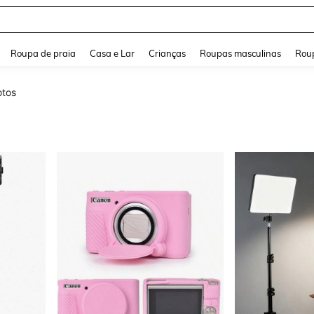
and down arrow keys to navigate search Buscas recentes and Pesquisar e Encontr
Roupa de praia
Casa e Lar
Crianças
Roupas masculinas
Roup
otos