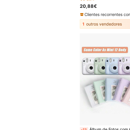
20,88€
1
outros vendedores
Álbum de Fotos com 64 Bolsos Compatível com Câmara Instantânea Mini 12/11/9, Álbum de Capas para Cartões Durável de Grande Capacidade, Caderno de Armazenamento de Fotos Multicolor, Melhor Presente para Amigos, Presente de Formatura, Pr
-1%