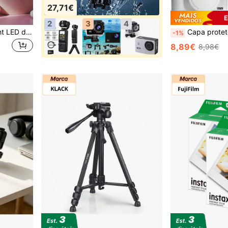
27,71€
E
2
3
4
Tripé de 160 cm, Ring Light LED de 30 cm - Luz suave alimentada por USB, ideal para fotografia em ambientes internos, vlogs de maquiagem e transmissões ao vivo - Perfeito para maquiagem ao ar livre, acessórios de fotografia, design de moda, luz LED de alta qualidade, maquiagem portátil.
Capa protetora para câmera digital Canon G7 X Mark III, capa de 
-1%
8,89€
8,98€