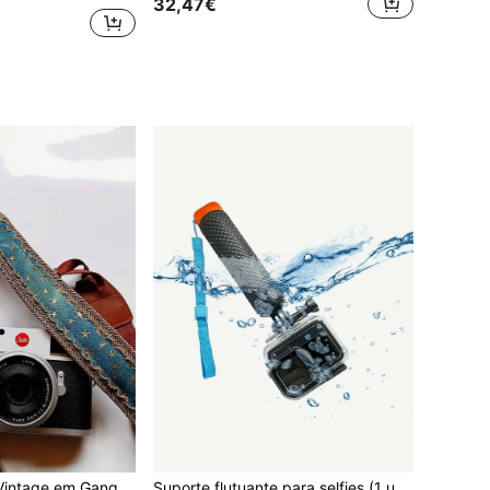
32,47€
Alça de Câmara Vintage em Ganga Azul, Cinta de Pescoço e Ombro Leve e Durável Costurada à Mão, Acessório de Câmara Retro e Elegante em Ganga para Fotógrafos, Cordão Ajustável Único Também para Smartphone e Tablet
Suporte flutuante para selfies (1 unidade), suporte para câmera de ação e alça flutuante para câmera de ação GoPro com corda ajustável anti-perda e ventosa nas cores laranja/azul/amarela - Material ABS, ideal para fotografia de surfe, mergulho e esportes aquáticos.