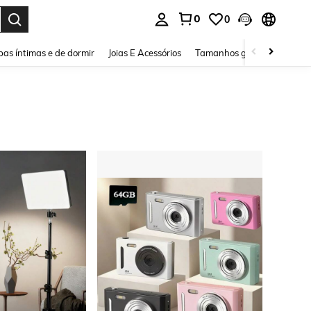
0
0
ar. Press Enter to select.
as íntimas e de dormir
Joias E Acessórios
Tamanhos grandes
Sapa