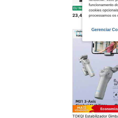
funcionamento do
Suporte para fundo fotográfico em formato de T, suporte ajustável, moldura para fundo de papel com gradiente de PVC 
EU Warehouse
cookies opcionai
23,42€
processamos os 
Gerenciar Co
Economiza