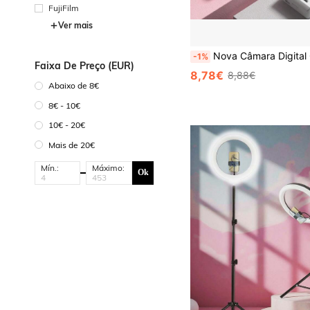
FujiFilm
Ver mais
Nova Câmara Digital CCD M26 Campus de Alta Definição - Bateria de 700mAh, Compacta e Portátil - Adequada para Estudantes - Presente de 
-1%
Faixa De Preço (EUR)
8,78€
8,88€
Abaixo de 8€
8€ - 10€
10€ - 20€
Mais de 20€
Mín.:
Máximo:
Ok