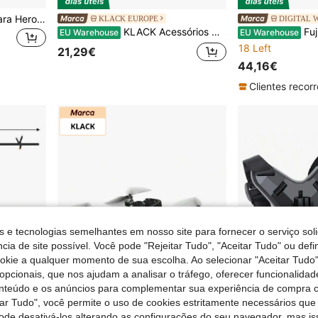
Pau de Selfie Extensível para Hero 11/10/9/8, Monopé Leve para Câmara de Ação com 2 Conetores, Ajuste de Ângulo de 180°, 22-97 cm, Adequado para Gravação de Vlog de Viagem
KLACK EUROPE
DIGITAL 
KLACK Acessórios para tripé e suporte
FujiFil
EU Warehouse
EU Warehouse
18 Left
21,29€
44,16€
s e tecnologias semelhantes em nosso site para fornecer o serviço soli
cia de site possível. Você pode "Rejeitar Tudo", "Aceitar Tudo" ou defi
ookie a qualquer momento de sua escolha. Ao selecionar "Aceitar Tudo"
opcionais, que nos ajudam a analisar o tráfego, oferecer funcionalida
onteúdo e os anúncios para complementar sua experiência de compra
tar Tudo", você permite o uso de cookies estritamente necessários que
pode desativá-los alterando as configurações do seu navegador, mas is