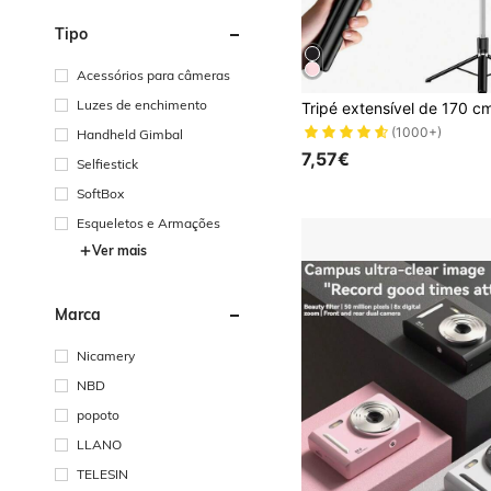
Tipo
Acessórios para câmeras
Luzes de enchimento
(1000+)
Handheld Gimbal
7,57€
Selfiestick
SoftBox
Esqueletos e Armações
Ver mais
Marca
Nicamery
NBD
popoto
LLANO
TELESIN