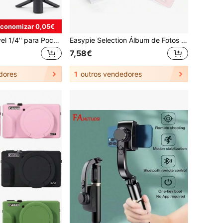
conomizar 0,05€
Mini Tripé Dobrável 1/4'' para Pocket 3, Câmaras Osmo Action 4/5 Pro, Suporte Portátil de Secretária para Vlogging, Viagens, Webcam e Luz LED
Easypie Selection Álbum de Fotos com 64 Bolsos Compatível com Câmara Instantânea Mini 12/11/9, Álbum de Capas para Cartões de Grande Capacidade, Caderno de Armazenamento de Fotos Multicolor, Melhores Presentes para Amigos, Presentes de Formatura, Presentes de Volta às Aulas, Decorações de Natal, Presentes de Dia dos Namorados, Presentes para Mãe e Pai, Halloween, Ação de Graças, Presentes Personalizados, Presentes de Aniversário, Presentes de Ano Novo
7,58€
dores
1
outros vendedores