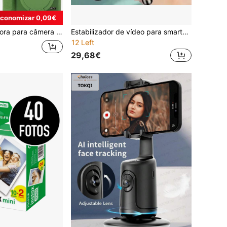
conomizar 0,09€
silicone para câmera, bolsa para câmera Canon, acessórios para câmera, estojo para câmera
Estabilizador de vídeo para smartphone FANGTUOSI Q08, bastão de selfie Bluetooth, tripé, estabilizador gimbal para transmissões ao vivo com smartphone, anti-vibração, suporte para fotos de retrato.
12 Left
29,68€