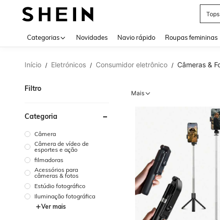
Tops
Use up 
Categorias
Novidades
Navio rápido
Roupas femininas
Início
Eletrónicos
Consumidor eletrônico
Câmeras & F
/
/
/
Filtro
Mais
Categoria
Câmera
Câmera de vídeo de
esportes e ação
filmadoras
Acessórios para
câmeras & fotos
Estúdio fotográfico
Iluminação fotográfica
Ver mais