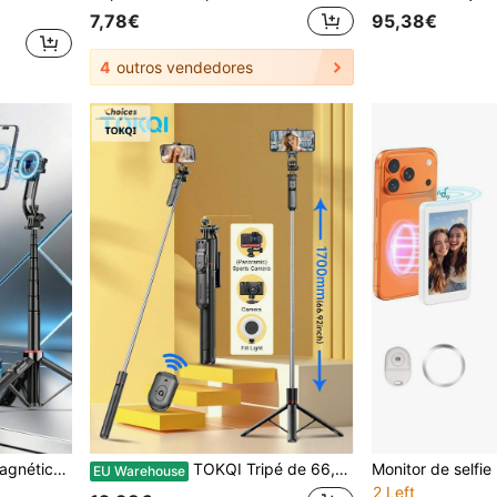
7,78€
95,38€
4
outros vendedores
AXNEN Bastão de selfie magnético com tripé, compatível com iPhone, com controle remoto, suporte extensível para celular, compatível com smartphones, bastão de selfie com tripé para iPhones das séries 16, 15, 14, 13 e 12 e celulares Android.
TOKQI Tripé de 66,92 polegadas para smartphone e selfie stick – Tripé telescópico de viagem com alça estabilizada e fotografia panorâmica de 360°, controle remoto sem fio e suporte removível para telefone, compatível com GoPro/câmera/smartphone/Android Pro MAX para viagens, vlogs, vídeos e fotos
EU Warehouse
2 Left