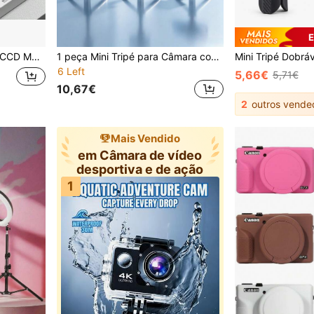
E
Formatura - Presente de Férias, Estética Y2K
1 peça Mini Tripé para Câmara com Cabeça Esférica 360°, Pega Manual Extensível, Suporte de Secretária Dobrável, Interface de Parafuso 1/4", Adequado para Câmaras, Câmaras de Ação e Ring Lights
6 Left
5,66€
5,71€
10,67€
2
outros vende
Mais Vendido
em Câmara de vídeo
desportiva e de ação
1