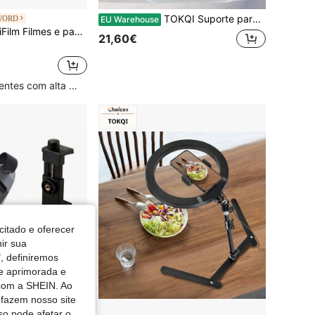
TOKQI Suporte para smartphone com estabilizador de imagem e rastreamento facial automático, câmera grande angular, kit para criação de conteúdo, ideal para selfies, vlogs, transmissões ao vivo, videochamadas e muito mais. (Preto)
WORD
EU Warehouse
m Filmes e papel fotográfico instantâneo
21,60€
Clientes recorrentes com alta taxa de retorno
citado e oferecer
nir sua
, definiremos
de aprimorada e
 com a SHEIN. Ao
 fazem nosso site
so pode afetar o