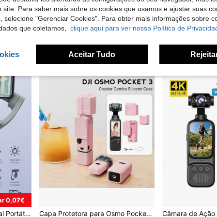
 site. Para saber mais sobre os cookies que usamos e ajustar suas co
e luz suave, suporte para fundo de estúdio fotográfico, tripé de 1,5 m x 2 m.
KLACK EUROPE
s, selecione "Gerenciar Cookies". Para obter mais informações sobre 
KLACK Drone
EU Warehouse
1 Left
dados que coletamos,
clique aqui para ver nossa Política de Privacida
7,68€
28,04€
okies
Aceitar Tudo
Rejeita
r 0,07€
TOKQI Estabilizador Gimbal Portátil de 3 Eixos para Smartphones, Suporte Multifuncional com IA para Rastreamento Facial e Luz de Preenchimento, Tripé Dobrável para Selfie com Estabilizador para Fotos Anti-Vibração, Vlogs e Gravações de Vídeo.
Capa Protetora para Osmo Pocket 3 /Xtra Muse Camera, Capa de Silicone Macio com Proteção de Ecrã e Microfone, Leve, Anti-Arranhões, para Viagens, Vlogging e Filmagem Diária – Rosa