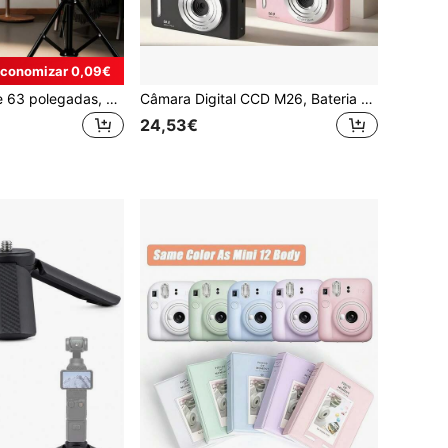
conomizar 0,09€
Tripé ajustável de 63 polegadas, com luz LED de 10 polegadas alimentada por USB para selfies e videoconferências, temperatura de cor ajustável de 3000K a 6500K, ideal para iluminação fotográfica, gravações, transmissões ao vivo, maquiagem, vlogs, etc.
Câmara Digital CCD M26, Bateria de 700mAh, Essencial para Viagens, Câmara Compacta Point-And-Shoot, Design Leve, Interface USB, Adequada para Viajantes e Entusiastas de Fotografia, Inclui Cartão de Memória de 64GB, Estética Y2K
24,53€