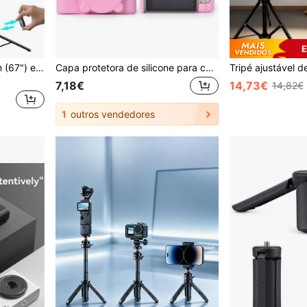
E
Tripé extensível de 170 cm (67") em liga de alumínio para selfies com luz de preenchimento e controle remoto Bluetooth, compatível com smartphones iOS/Android - Ideal para viagens, vlogs, transmissões ao vivo e fotografia ao ar livre. Compacto e portátil, perfeito para vloggers e viajantes - Capture fotos incríveis a qualquer hora e em qualquer lugar! Produto campeão de !
Capa protetora de silicone para câmera SX740 SX730, capa protetora de silicone para fotografia SX740
7,18€
14,73€
14,82€
1
outros vendedores