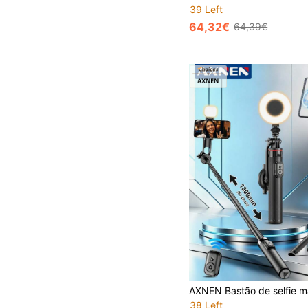
39 Left
64,32€
64,39€
38 Left