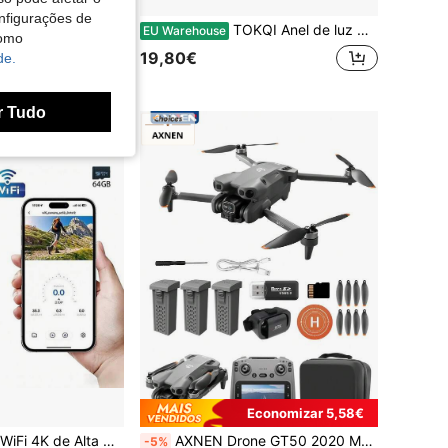
nfigurações de
Suporte de Queixo para Câmara de Capacete de Motociclo, Compatível com Câmaras de Ação G*Pro Hero D*I Osmo Action I*Sta360, Acessório de Tira para Capacete
TOKQI Anel de luz para selfies de 10 polegadas, com LED regulável, tripé de mesa ajustável e suporte para celular. Ideal para gravação de vídeos, transmissões ao vivo, desenho, maquiagem e nail art.
EU Warehouse
como
19,80€
de.
r Tudo
Economizar 5,58€
Câmara de Ação WiFi 4K de Alta Definição, Câmara de Gravação de Vídeo Portátil, Equipada com Lente Rotativa de 270 Graus, Ecrã de 2 Polegadas, Cartão SD de 64GB, Função de Gravação em Loop, Bateria com 7 Horas de Autonomia, Microfone Integrado, Adequada para Desportos ao Ar Livre
AXNEN Drone GT50 2020 Melhorado com Motores Brushless, Câmara Dupla, Óculos VR, Heliporto, Cartão de Memória e Comando com Ecrã de 4,3" – Motor Brushless, Lente com Estabilização Eletrónica, Bateria de Longa Duração, Estabilização por Fluxo Óptico, Controlo por Gestos – Presente de Natal Perfeito
-5%