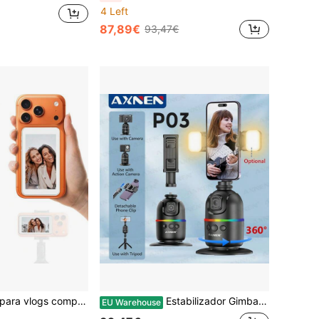
4 Left
87,89€
93,47€
Monitor de selfie para vlogs compatível com celulares Android da série 17, com conexão magnética sem fio e alto-falante embutido. Suporta resolução 4K/1080P HD e vem com controle remoto. Ideal para transmissões ao vivo e gravações de vlogs.
Estabilizador Gimbal para Smartphone com IA, Rastreamento Facial Automático de 360°, Tripé de Mesa para Acompanhamento, Ideal para Câmeras e Câmeras de Ação, com Controle Remoto e Duas Luzes de Preenchimento.
EU Warehouse