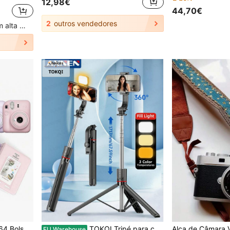
12,98€
44,70€
2
outros vendedores
Clientes recorrentes com alta taxa de retorno
esente de Regresso às Aulas, Halloween, Ação de Graças, Presente Personalizado
TOKQI Tripé para celular e bastão de selfie de 67,59", tudo em um, tripé extensível para bastão de selfie com controle remoto sem fio, suporte para tripé e suporte removível para celular, portátil, leve, compatível com iPhone 16, 15, 14, 13 Pro, XS Max, smartphones e muito mais (preto)
EU Warehouse