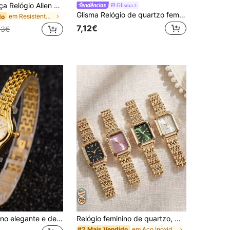
PINTIME 1 peça Relógio Alien Crash derretido e retorcido Y2K Watch Pavilion para mulher, design retro elegante de gama alta, à prova de água, quartzo, com pulseira de couro
Glisma
Glisma Relógio de quartzo feminino moderno com caixa de liga e design exclusivo de cobra com strass, alto custo-benefício
em Resistente à água Relógios de quartzo
do
7,12€
03€
Relógio feminino elegante e delicado, de marca de luxo, dourado, compacto e charmoso, relógio de quartzo feminino, presente para o Dia das Mães.
Relógio feminino de quartzo, modelo minimalista com mostrador quadrado e caixa banhada a ouro de alta qualidade. Ideal como presente de aniversário, Dia das Mães, Natal, Dia dos Namorados, aniversário ou qualquer outra ocasião especial.
em Aço Inoxidável Relógios de quartzo
#2 Mais Vendido