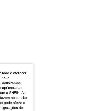
citado e oferecer
nir sua
, definiremos
de aprimorada e
 com a SHEIN. Ao
 fazem nosso site
so pode afetar o
nfigurações de