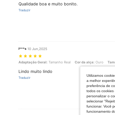
Qualidade boa e muito bonito.
Traduzir
I***s
10 Jun,2025
Adaptação Geral: Tamanho Real, Cor da alça: Ouro, Tamanho: Tam
Adaptação Geral:
Tamanho Real
Cor da alça:
Ouro
Tam
Lindo muito lindo
Utilizamos cookie
Traduzir
a melhor experiên
preferência de c
todos os cookies 
personalizar o c
selecionar "Rejei
funcionar. Você 
funcionamento do
Ver Mais Ava