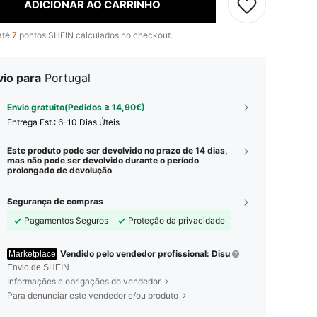
ADICIONAR AO CARRINHO
até
7
pontos SHEIN calculados no checkout.
vio para
Portugal
Envio gratuito(Pedidos ≥ 14,90€)
Entrega Est.:
6-10 Dias Úteis
Este produto pode ser devolvido no prazo de 14 dias,
mas não pode ser devolvido durante o período
prolongado de devolução
Segurança de compras
Pagamentos Seguros
Proteção da privacidade
Vendido pelo vendedor profissional: Disu
Marketplace
Envio de SHEIN
Informações e obrigações do vendedor
Para denunciar este vendedor e/ou produto