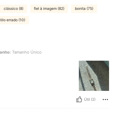
clássico (8)
fiel à imagem (82)
bonita (75)
tilo errado (10)
anho Único
anho:
Tamanho Único
Útil (2)