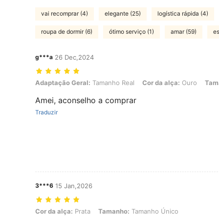
vai recomprar (4)
elegante (25)
logística rápida (4)
roupa de dormir (6)
ótimo serviço (1)
amar (59)
es
g***a
26 Dec,2024
Adaptação Geral: Tamanho Real, Cor da alça: Ouro, Tamanho: Tam
Adaptação Geral:
Tamanho Real
Cor da alça:
Ouro
Tam
Amei, aconselho a comprar
Traduzir
3***6
15 Jan,2026
Cor da alça: Prata, Tamanho: Tamanho Único
Cor da alça:
Prata
Tamanho:
Tamanho Único