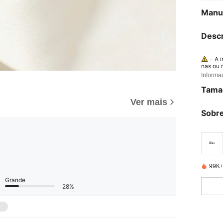
Manua
Descr
- A 
nas ou 
oras. -
Informa
er part
pilhas 
Tama
o compa
Ver mais
Sobre
99K+
Grande
28%