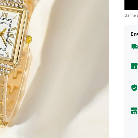
Ganhe 
En