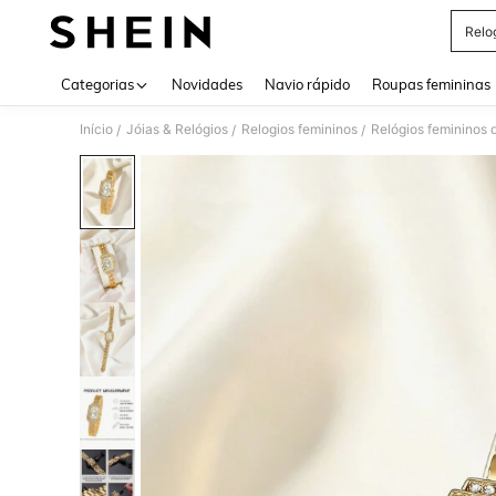
Relo
Use up 
Categorias
Novidades
Navio rápido
Roupas femininas
Início
Jóias & Relógios
Relogios femininos
Relógios femininos 
/
/
/