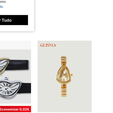
como
de.
r Tudo
Economizar 0,02€