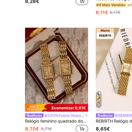
8,28€
#4 Mais Vendido
6,11€
6,17€
7
Economizar 0,01€
LSVTR Fashion Women's Watch Store
REBIRT
Relógio feminino quadrado dourado, elegante e minimalista, versátil e com estilo retrô luxuoso. Pulseira leve em aço inoxidável, mecanismo de quartzo, resistente à água até 30 metros e durável. Comprimento da pulseira ajustável.
8,70€
8,65€
8,71€