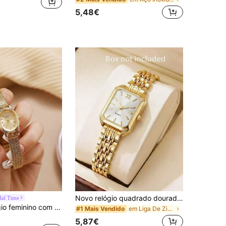
5,48€
Novo relógio quadrado dourado de luxo para meninas, elegante relógio de pulso de quartzo com mostrador de algarismos romanos e pulseira de metal, perfeito para o escritório e uso diário.
dal Time
LIANDU Relógio feminino com mostrador oval e pulseira de aço inoxidável (1 unidade). Ideal para uso diário, elegante, luxuoso, casual, retrô e versátil. Ótima opção de presente para feriados, festas e aniversários.
em Liga De Zinco Conjuntos De Relógios Femininos
#1 Mais Vendido
5,87€