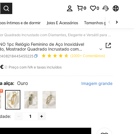
0
0
ar. Press Enter to select.
as íntimas e de dormir
Joias E Acessórios
Tamanhos grandes
Sapa
CARYINO 1pc Relógio Feminino de Aço Inoxidável Dourado, Mostrador Quadrado Incrustado com Diamantes, Elegante e Versátil para Negócios e Uso Casual, Relógio de Quartzo Requintado Adequado para a Vida Diária
O 1pc Relógio Feminino de Aço Inoxidável
o, Mostrador Quadrado Incrustado com
tes, Elegante e Versátil para Negócios e Uso
j2408218445455225
(1000+ Comentários)
, Relógio de Quartzo Requintado Adequado para
 Diária
1€
ICE AND AVAILABILITY
Preço com IVA e taxas incluídos
a alça:
Ouro
Imagem grande
idade: