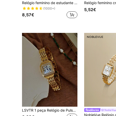
Relógio feminino de estudante dourado quadrado novo, moda minimalista, casual versátil, relógio feminino de quartzo com pulseira de aço de luxo leve
(1000+)
5,52€
8,57€
LSVTR 1 peça Relógio de Pulso Vintage Dourado Quadrado para Mulher, Mostrador com Números Romanos, Relógio de Quartzo com Moldura de Strass, Elegante e Luxuoso, para Uso Diário
NobleVu