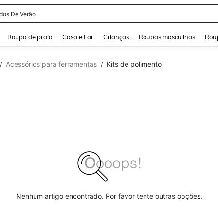
idos De Verão
and down arrow keys to navigate search Buscas recentes and Pesquisar e Encontr
Roupa de praia
Casa e Lar
Crianças
Roupas masculinas
Roup
Acessórios para ferramentas
Kits de polimento
/
/
Nenhum artigo encontrado. Por favor tente outras opções.