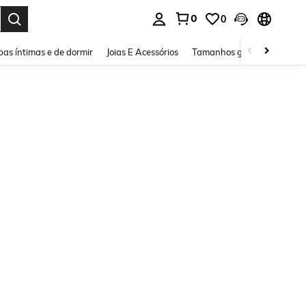
0
0
ar. Press Enter to select.
as íntimas e de dormir
Joias E Acessórios
Tamanhos grandes
Sapa