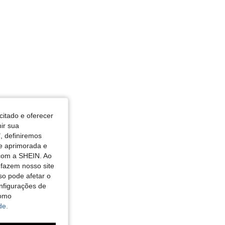
citado e oferecer
nir sua
, definiremos
de aprimorada e
 com a SHEIN. Ao
 fazem nosso site
so pode afetar o
nfigurações de
como
de.