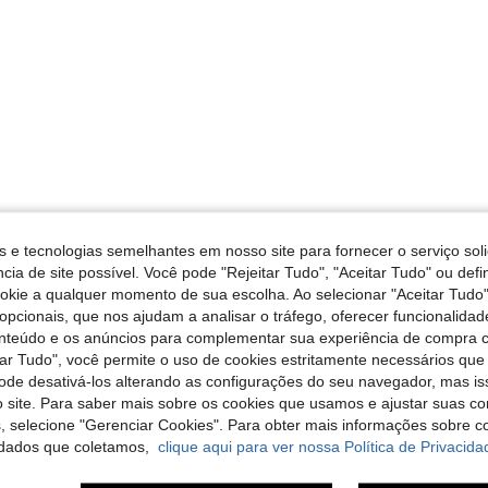
s e tecnologias semelhantes em nosso site para fornecer o serviço soli
cia de site possível. Você pode "Rejeitar Tudo", "Aceitar Tudo" ou defi
ookie a qualquer momento de sua escolha. Ao selecionar "Aceitar Tudo"
opcionais, que nos ajudam a analisar o tráfego, oferecer funcionalida
onteúdo e os anúncios para complementar sua experiência de compra
tar Tudo", você permite o uso de cookies estritamente necessários que
pode desativá-los alterando as configurações do seu navegador, mas is
 site. Para saber mais sobre os cookies que usamos e ajustar suas co
s, selecione "Gerenciar Cookies". Para obter mais informações sobre 
dados que coletamos,
clique aqui para ver nossa Política de Privacida