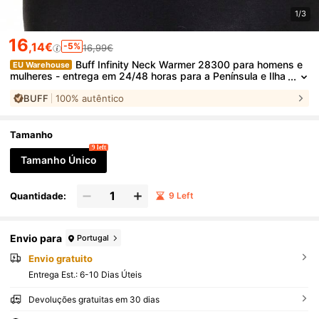
1/3
16
,14€
-5%
16,99€
Buff Infinity Neck Warmer 28300 para homens e
EU Warehouse
mulheres - entrega em 24/48 horas para a Península e Ilha
s Baleares
BUFF
100% autêntico
Tamanho
9 left
Tamanho Único
Quantidade:
9 Left
Envio para
Portugal
Envio gratuito
Entrega Est.:
6-10 Dias Úteis
Devoluções gratuitas em 30 dias