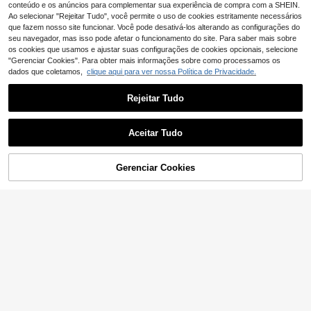
conteúdo e os anúncios para complementar sua experiência de compra com a SHEIN.
Ao selecionar "Rejeitar Tudo", você permite o uso de cookies estritamente necessários
que fazem nosso site funcionar. Você pode desativá-los alterando as configurações do
seu navegador, mas isso pode afetar o funcionamento do site. Para saber mais sobre
os cookies que usamos e ajustar suas configurações de cookies opcionais, selecione
"Gerenciar Cookies". Para obter mais informações sobre como processamos os
dados que coletamos,
clique aqui para ver nossa Política de Privacidade.
Rejeitar Tudo
Aceitar Tudo
Economizar 0,01€
ADICIONAR AO
Gerenciar Cookies
Lost Deer
COMPRE AGORA
30
CARRINHO
Lenço feminino clássico de chiffon
em cor sólida (1 unidade), lenço de
4
RP Scarves
,33€
4,34€
seda versátil para a primavera.
1 peça Lenço de Cab
EU Warehouse
eça Quadrado em Cetim com Estam
4
,68€
pa Paisley para Mulher