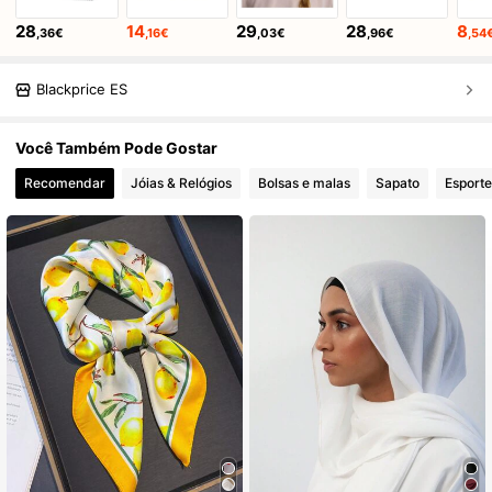
28
14
29
28
8
,36€
,16€
,03€
,96€
,54
Blackprice ES
Você Também Pode Gostar
Recomendar
Jóias & Relógios
Bolsas e malas
Sapato
Esporte