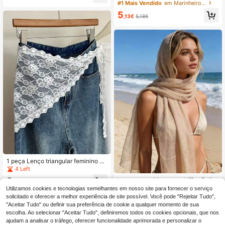
Para Decoração Diária Mulheres En
#1 Mais Vendido
em Marinheiro Lenços
ale leve e versátil com bordas desfi
voltório Acessórios Mulheres
adas para vestidos.
5
,13€
5,18€
1 peça Lenço triangular feminino de
renda floral para primavera/outono,
4 Left
clássico, respirável, vazado, cor lis
3
Lenço casual leve em chiffon Bali d
a, pode ser usado como lenço deco
,88€
e cor lisa, poliéster, fino, para verão,
#1 Mais Vendido
em Multicolorido Lenços Femininos
rativo para a cabeça, véu de igreja,
Utilizamos cookies e tecnologias semelhantes em nosso site para fornecer o serviço
praia e fotografia de férias
adequado para uso diário, férias, vi
solicitado e oferecer a melhor experiência de site possível. Você pode "Rejeitar Tudo",
5
,88€
agens e escola
"Aceitar Tudo" ou definir sua preferência de cookie a qualquer momento de sua
escolha. Ao selecionar "Aceitar Tudo", definiremos todos os cookies opcionais, que nos
ajudam a analisar o tráfego, oferecer funcionalidade aprimorada e personalizar o