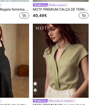
#Estilo coreano
MOTF PREMIUM Regata feminina de cor lisa com franzido e modelagem justa
MOTF PREMIUM CALÇA DE TERNO COM COSTURA FRONTAL DE BOLSO INCLINADO SÓLIDO E PERNA RETA
40,49€
6
#Bancadas de trabalho