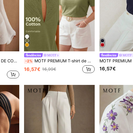
MOTF
MOTF
MOTF PREMIUM VESTIDO DE COBERTURA COM DECORAÇÃO DE CONCHA DE METAL
MOTF PREMIUM T-shirt de manga curta para mulher plus size, 100% algodão puro, com costas recortadas e renda texturada
-2%
16,57€
16,57€
16,99€