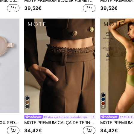
MOTF PREMIUM Bolsa De Mão Com Alça Superior E Detalhes Em Miçangas
MOTF PREMIUM BLAZER ASIMÉTRICO COM CINTO, COLARINHO SÓLIDO DE BICO E BARRA ASSIMÉTRICA
39,52€
39,52€
4
#Fatos em tons de castanho terroso
MOTF
MOTF PREMIUM 16MM 100% SEDA CAPA DE OLHOS PARA QUARTO, VIAGEM, ESCRITÓRIO, ESCOLA
MOTF PREMIUM CALÇA DE TERNO COM RENDA CONTRASTADA E VINCO PRENSADO, OUTONO INVERNO
34,42€
34,42€