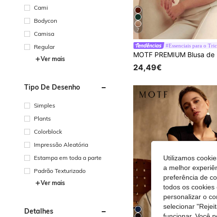
Cami
Bodycon
7
Camisa
#Essenciais para o Tri
Regular
Ver mais
24,49€
Tipo De Desenho
Simples
Plants
Colorblock
Impressão Aleatória
Estampa em toda a parte
Utilizamos cookie
a melhor experiên
Padrão Texturizado
preferência de c
Ver mais
todos os cookies 
personalizar o c
selecionar "Rejei
Detalhes
funcionar. Você 