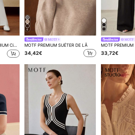
6
MOTF
MOTF
he Calças De Terno
MOTF PREMIUM SUÉTER DE LÃ
34,42€
33,72€