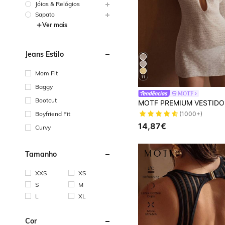
Jóias & Relógios
Sapato
Ver mais
Jeans Estilo
Mom Fit
11
Baggy
MOTF
Bootcut
Boyfriend Fit
(1000+)
14,87€
Curvy
Tamanho
XXS
XS
S
M
L
XL
Cor