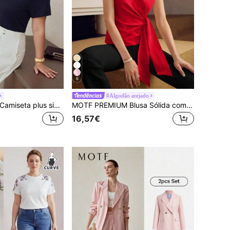
6
#Algodão arejado
MOTF PREMIUM Camiseta plus size lisa com gola assimétrica e manga curta
MOTF PREMIUM Blusa Sólida com Manga Morcego e Nó Frontal
16,57€