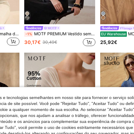
cô
MOTF
#Vintage
MOTF PREMIUM Blusa de malha de manga curta com detalhes contrastantes, ideal para outono e inverno.
MOTF PREMIUM Vestido sem mangas em malha elástica com blocos de cores preto e branco, decote em V profundo, ideal para passeios casuais ou ocasiões levemente formais, com excelente caimento ao caminhar.
MOTF STUDIO 
-1%
EU Warehouse
30,17€
25,92€
30,49€
s e tecnologias semelhantes em nosso site para fornecer o serviço soli
cia de site possível. Você pode "Rejeitar Tudo", "Aceitar Tudo" ou defi
ookie a qualquer momento de sua escolha. Ao selecionar "Aceitar Tudo"
opcionais, que nos ajudam a analisar o tráfego, oferecer funcionalida
onteúdo e os anúncios para complementar sua experiência de compra
tar Tudo", você permite o uso de cookies estritamente necessários que
pode desativá-los alterando as configurações do seu navegador, mas is