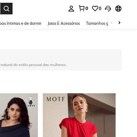
0
0
ar. Press Enter to select.
as íntimas e de dormir
Joias E Acessórios
Tamanhos grandes
Sapa
atural do estilo pessoal das mulheres.