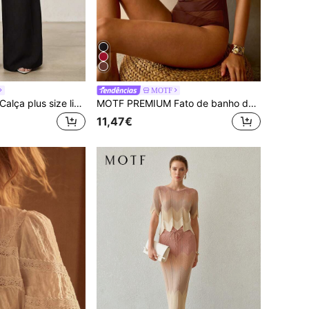
MOTF
MOTF PREMIUM Calça plus size lisa de cintura alta, bolso inclinado, pregas e pernas largas.
MOTF PREMIUM Fato de banho de uma peça elegante e minimalista, com patchwork de malha, linha vazada e ombro único, estilo fácil para férias
11,47€