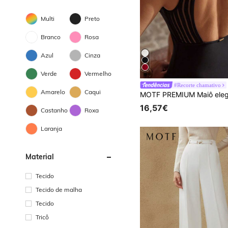
Multi
Preto
Branco
Rosa
Azul
Cinza
Verde
Vermelho
#Recorte chamativo
Amarelo
Caqui
16,57€
Castanho
Roxa
Laranja
Material
Tecido
Tecido de malha
Tecido
Tricô