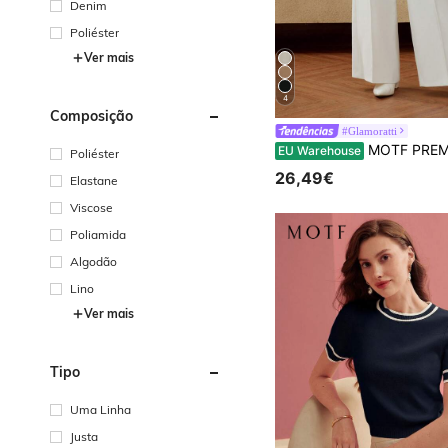
Denim
Poliéster
Ver mais
4
Composição
#Glamoratti
MOTF PREMIUM Cinto Largo Detal
EU Warehouse
Poliéster
26,49€
Elastane
Viscose
Poliamida
Algodão
Lino
Ver mais
Tipo
Uma Linha
Justa