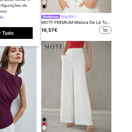
nfigurações de
como
de.
STUDIO
MOTF
 Jaqueta jeans feminina com gola amarrada, primavera/verão
MOTF PREMIUM Mistura De Lã Top de Malha
16,57€
r Tudo