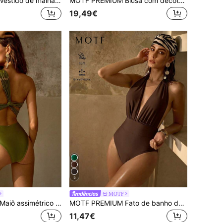
MOTF PREMIUM Vestido de malha sem mangas romântico para encontros de primavera/verão para mulher
MOTF PREMIUM Blusa com decote entalhado e manga morcego
19,49€
5
MOTF
MOTF PREMIUM Maiô assimétrico de uma peça, com um ombro só, costas nuas, tecido à mão com detalhes em metal dourado claro e aplicações de miçangas. Elegante e despojado.
MOTF PREMIUM Fato de banho de uma peça com decote halter e costas nuas, na moda
11,47€