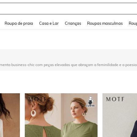
and down arrow keys to navigate search Buscas recentes and Pesquisar e Encontr
Roupa de praia
Casa e Lar
Crianças
Roupas masculinas
Roup
menta business-chic com peças elevadas que abraçam a feminilidade e a poesia n