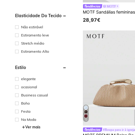
MOTF
Elasticidade Do Tecido
28,97€
Não estirável
Estiramento leve
Stretch médio
Estiramento Alto
Estilo
elegante
ocasional
Business casual
Boho
Festa
Na Moda
12
Ver mais
#Roupa para ir à igreja