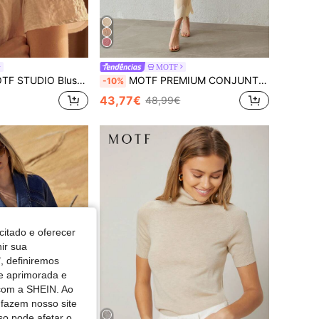
MOTF
Blusa feminina em lyocell com detalhe de babado e fita contrastante
MOTF PREMIUM CONJUNTO DE 2 PEÇAS DE TOP E SAIA DE MALHA COM CORES CONTRASTANTES PARA MODA DE VERÃO
-10%
43,77€
48,99€
citado e oferecer
nir sua
, definiremos
de aprimorada e
 com a SHEIN. Ao
 fazem nosso site
so pode afetar o