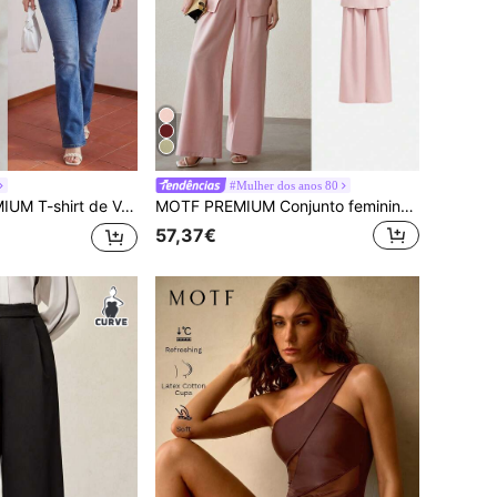
#Mulher dos anos 80
rão PLUS com Bordado Floral Requintado
MOTF PREMIUM Conjunto feminino moderno de 2 peças: blazer acinturado e calça pantalona, rosa.
57,37€