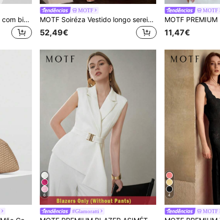
MOTF
MOTF
MOTF Sandálias femininas com bico quadrado, tira no calcanhar e recorte em V, estilo retrô europeu e americano. Cor preta. Versáteis, casuais, leves, confortáveis, simples e elegantes. Calçados de alta qualidade.
MOTF Soiréza Vestido longo sereia feminino com gola redonda, sem mangas e estampa floral 3D, para primavera/verão.
52,49€
11,47€
6
4
#Glamoratti
MOTF