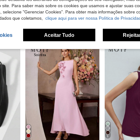
 site. Para saber mais sobre os cookies que usamos e ajustar suas co
s, selecione "Gerenciar Cookies". Para obter mais informações sobre 
dados que coletamos,
clique aqui para ver nossa Política de Privacida
MOTF
MOTF 
MOTF PREMIUM Camiseta cropped de manga curta com decote assimétrico, versátil.
MOTF PREMIUM Top feminino sexy com ombro assimétrico, em malha, que acentua a cintura e emagrece
MOTF STUDIO
EU Warehouse
16,57€
38,47€
okies
Aceitar Tudo
Rejeita
5