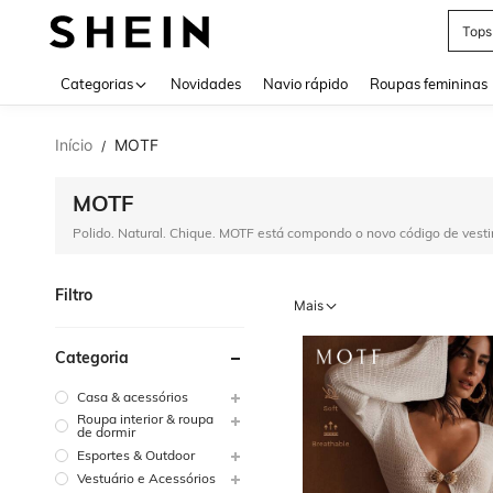
Tops
Use up 
Categorias
Novidades
Navio rápido
Roupas femininas
Início
MOTF
/
MOTF
Polido. Natural. Chique. MOTF está compondo o novo código de vesti
Filtro
Mais
Categoria
Casa & acessórios
Roupa interior & roupa
de dormir
Esportes & Outdoor
Vestuário e Acessórios