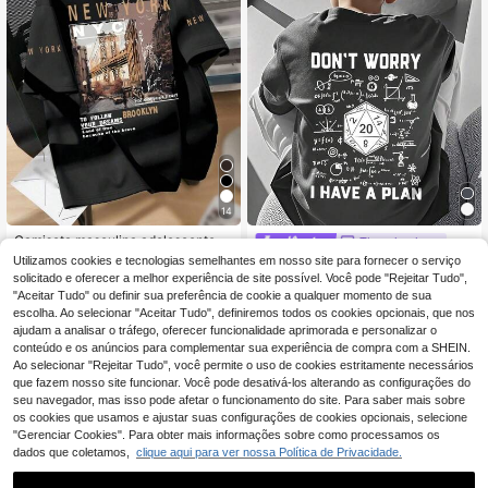
14
Camiseta masculina adolescente c
Three koalas
om estampa da cidade de Nova Yor
6
Utilizamos cookies e tecnologias semelhantes em nosso site para fornecer o serviço
Camiseta infantil com estampa dive
,43€
k e gola redonda. Confortável e esti
rtida de jogos e a frase "Não se pre
solicitado e oferecer a melhor experiência de site possível. Você pode "Rejeitar Tudo",
6
losa, ideal para escola, compras, pa
,92€
6,95€
ocupe, eu tenho um plano". Macia e
"Aceitar Tudo" ou definir sua preferência de cookie a qualquer momento de sua
sseios e férias no verão.
confortável, ideal para esportes ao
escolha. Ao selecionar "Aceitar Tudo", definiremos todos os cookies opcionais, que nos
ar livre, uso diário e estilo urbano. C
ajudam a analisar o tráfego, oferecer funcionalidade aprimorada e personalizar o
amiseta casual e moderna para me
conteúdo e os anúncios para complementar sua experiência de compra com a SHEIN.
ninos, perfeita para a primavera e o
Ao selecionar "Rejeitar Tudo", você permite o uso de cookies estritamente necessários
verão.
que fazem nosso site funcionar. Você pode desativá-los alterando as configurações do
seu navegador, mas isso pode afetar o funcionamento do site. Para saber mais sobre
os cookies que usamos e ajustar suas configurações de cookies opcionais, selecione
"Gerenciar Cookies". Para obter mais informações sobre como processamos os
dados que coletamos,
clique aqui para ver nossa Política de Privacidade.