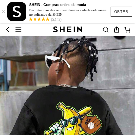
SHEIN - Compras online de moda
×
Encontre mais descontos exclusivos e ofertas adicionais
OBTER
no aplicativo da SHEIN!
(5,142)