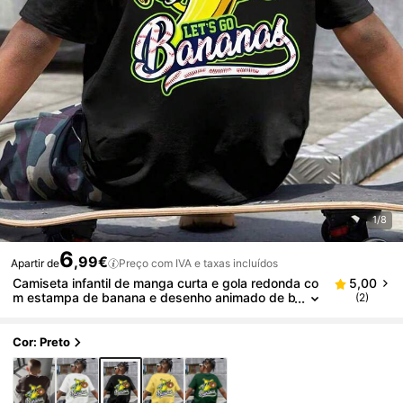
1/8
6
,99€
Apartir de
Preço com IVA e taxas incluídos
Camiseta infantil de manga curta e gola redonda co
5,00
m estampa de banana e desenho animado de b
(2)
eisebol. Leve e respirável, perfeita para o verão
e que nunca sai de moda.
Cor: Preto