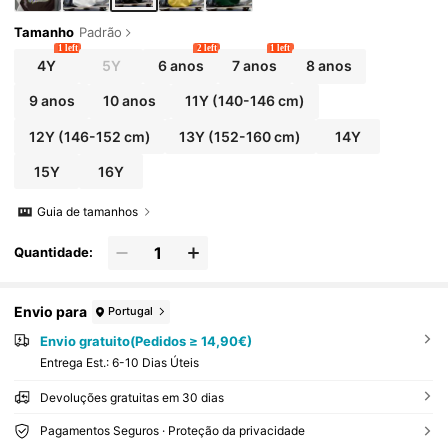
Tamanho
Padrão
1 left
2 left
1 left
4Y
5Y
6 anos
7 anos
8 anos
9 anos
10 anos
11Y
(140-146 cm)
12Y
(146-152 cm)
13Y
(152-160 cm)
14Y
15Y
16Y
Guia de tamanhos
Quantidade:
Envio para
Portugal
Envio gratuito(Pedidos ≥ 14,90€)
Entrega Est.:
6-10 Dias Úteis
Devoluções gratuitas em 30 dias
Pagamentos Seguros · Proteção da privacidade