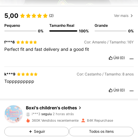
5,00
(2)
Ver mais
Pequeno
Tamanho Real
Grande
0%
100%
0%
f***6
Cor: Amarelo / Tamanho: 16Y
Perfect
fit
and
fast
delivery
and
a
good
fit
Útil
(0)
k***9
Cor: Castanho / Tamanho: 8 anos
Toppppppppp
Útil
(0)
9.1K Seguidores
4,85
Boxi's children's clothes
i***3
seguiu
2 horas atrás
o***4
está a navegar
360K Vendidos recentemente
84K Repurchase
9.1K Seguidores
4,85
Seguir
Todos os itens