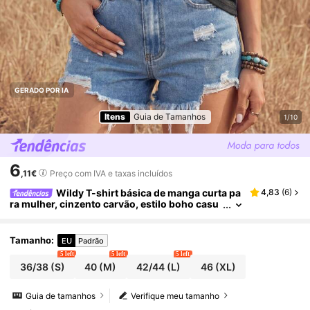
GERADO POR IA
Itens
Guia de Tamanhos
1/10
6
,11€
Preço com IVA e taxas incluídos
Wildy T-shirt básica de manga curta pa
4,83
(
6
)
ra mulher, cinzento carvão, estilo boho casu
al, vintage com efeito desgastado, padrão de
floco de neve, para férias de verão, festival de mú
sica e viagens
Tamanho
:
EU
Padrão
5 left
5 left
5 left
36/38
(S)
40
(M)
42/44
(L)
46
(XL)
Guia de tamanhos
Verifique meu tamanho