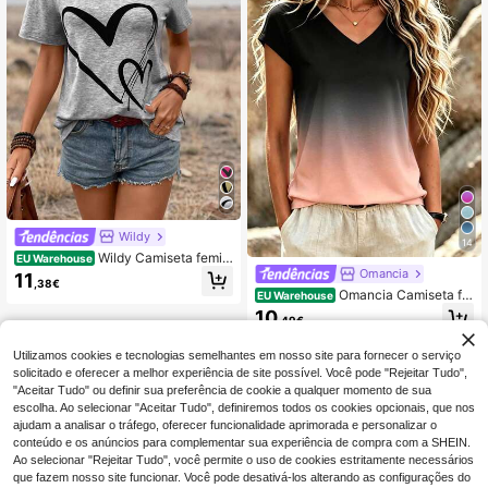
Wildy
14
Wildy Camiseta femini
EU Warehouse
na de verão com ombros abertos e
Omancia
11
,38€
estampa de corações para festivais
Omancia Camiseta fe
EU Warehouse
de música em cinza
minina de manga curta com decote
10
,49€
em V e efeito degradê, ideal para us
o casual e diário.
Utilizamos cookies e tecnologias semelhantes em nosso site para fornecer o serviço
solicitado e oferecer a melhor experiência de site possível. Você pode "Rejeitar Tudo",
"Aceitar Tudo" ou definir sua preferência de cookie a qualquer momento de sua
escolha. Ao selecionar "Aceitar Tudo", definiremos todos os cookies opcionais, que nos
ajudam a analisar o tráfego, oferecer funcionalidade aprimorada e personalizar o
conteúdo e os anúncios para complementar sua experiência de compra com a SHEIN.
Ao selecionar "Rejeitar Tudo", você permite o uso de cookies estritamente necessários
que fazem nosso site funcionar. Você pode desativá-los alterando as configurações do