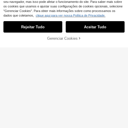
seu navegador, mas isso pode afetar o funcionamento do site. Para saber mais sobre
os cookies que usamos e ajustar suas configurações de cookies opcionais, selecione
"Gerenciar Cookies". Para obter mais informações sobre como processamos os
dados que coletamos,
clique aqui para ver nossa Política de Privacidade.
Rejeitar Tudo
Aceitar Tudo
Gerenciar Cookies
ADICIONAR AO CARRINHO