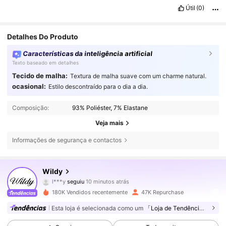
Útil
(0)
Detalhes Do Produto
Características da inteligência artificial
Texto baseado em detalhes
Tecido de malha:
Textura de malha suave com um charme natural.
ocasional:
Estilo descontraído para o dia a dia.
Composição:
93% Poliéster, 7% Elastane
Veja mais
Informações de segurança e contactos
97K Seguidores
4,79
Wildy
l***y
seguiu
10 minutos atrás
d***o
está a navegar
97K Seguidores
4,79
180K Vendidos recentemente
47K Repurchase
Esta loja é selecionada como um
「Loja de Tendências」
97K Seguidores
4,79