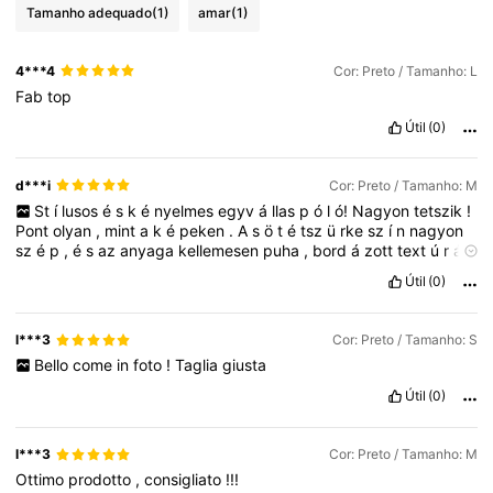
Tamanho adequado
(1)
amar
(1)
4***4
Cor: Preto / Tamanho: L
Fab
top
Útil
(0)
d***i
Cor: Preto / Tamanho: M
St
í
lusos
é
s
k
é
nyelmes
egyv
á
llas
p
ó
l
ó!
Nagyon
tetszik
!
Pont
olyan
,
mint
a
k
é
peken
.
A
s
ö
t
é
tsz
ü
rke
sz
í
n
nagyon
sz
é
p
,
é
s
az
anyaga
kellemesen
puha
,
bord
á
zott
text
ú
r
á
j
ú.
Ami
legink
á
bb
tetszik
,
az
az
aszimmetrikus
,
egyv
á
llas
Útil
(0)
kialak
í
t
á
s
é
s
az
oldals
ó
varr
á
s
ment
é
n
l
é
v
ő
dekorat
í
v
gombok
–
ezek
igaz
á
n
k
ü
l
ö
nlegess
é
teszik
ezt
az
egyszer
ű
alapdarabot
.
Nagyon
k
é
nyelmes
viselet
,
é
s
j
ó
l
illeszkedik
l***3
Cor: Preto / Tamanho: S
az
alakhoz
.
A
m
é
retez
é
s
pontos
volt
.
B
á
tran
aj
á
nlom
Bello
come
in
foto
!
Taglia
giusta
mindenkinek
!
Megegyezik a termékképekkel:
Pont
olyan
,
mint
a
k
é
peken
Útil
(0)
.
l***3
Cor: Preto / Tamanho: M
Ottimo
prodotto
,
consigliato
!!!