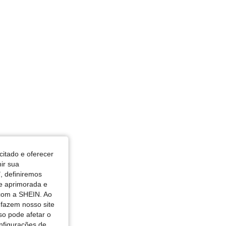
to do corpo: Triângulo, Cor: Multicolorido, Tamanho: XS
citado e oferecer
nir sua
, definiremos
de aprimorada e
 com a SHEIN. Ao
 fazem nosso site
so pode afetar o
nfigurações de