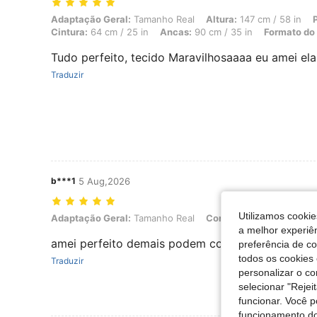
Adaptação Geral: Tamanho Real, Altura: 147 cm / 58 in, Peso: 45 kg /
Adaptação Geral:
Tamanho Real
Altura:
147 cm / 58 in
Cintura:
64 cm / 25 in
Ancas:
90 cm / 35 in
Formato do
Tudo perfeito, tecido Maravilhosaaaa eu amei ela
Traduzir
b***1
5 Aug,2026
Utilizamos cookie
Adaptação Geral: Tamanho Real, Cor: Multicolorido, Tamanho: S
Adaptação Geral:
Tamanho Real
Cor:
Multicolorido
Tam
a melhor experiên
amei perfeito demais podem comprar sem medo
preferência de c
todos os cookies 
Traduzir
personalizar o c
selecionar "Rejei
funcionar. Você 
funcionamento do