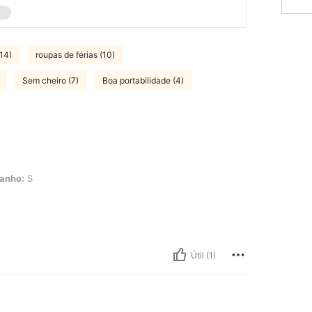
14)
roupas de férias (10)
Sem cheiro (7)
Boa portabilidade (4)
anho:
S
Útil (1)