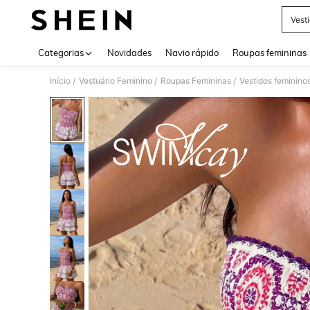
Vest
Use up 
Categorias
Novidades
Navio rápido
Roupas femininas
Início
Vestuário Feminino
Roupas Femininas
Vestidos feminino
/
/
/