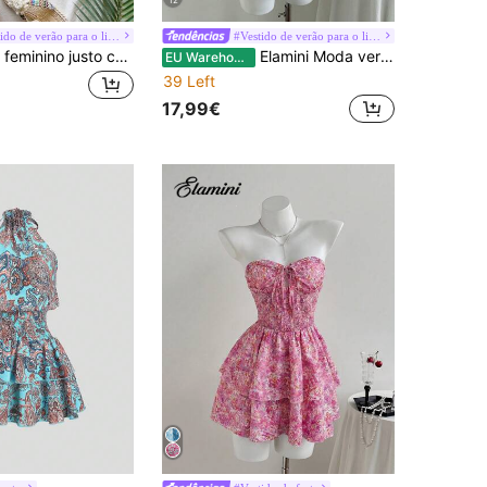
#Vestido de verão para o litoral
#Vestido de verão para o litoral
Soleia Vestido feminino justo com babados e bainha com babados e estampa floral azul
Elamini Moda verão estampa completa babados bainha camisola mini vestido
EU Warehouse
39 Left
17,99€