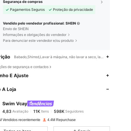
Segurança de compras
Pagamentos Seguros
Proteção da privacidade
Vendido pelo vendedor profissional: SHEIN
Envio de SHEIN
Informações e obrigações do vendedor
Para denunciar este vendedor e/ou produto
ição
Babado,Shirred,Lavar à máquina, não lavar a seco, lavar com detergent
ções de segurança e contactos
4,83
11K
598K
nho E Ajuste
 A Loja
4,83
11K
598K
Swim Vcay
4,83
11K
598K
Avaliação
Itens
Seguidores
c***a
pago
1 dia atrás
M Vendidos recentemente
4.4M Repurchase
4,83
11K
598K