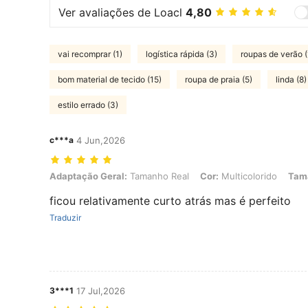
Ver avaliações de Loacl
4,80
vai recomprar (1)
logística rápida (3)
roupas de verão (
bom material de tecido (15)
roupa de praia (5)
linda (8)
estilo errado (3)
c***a
4 Jun,2026
Adaptação Geral: Tamanho Real, Cor: Multicolorido, Tamanho: S
Adaptação Geral:
Tamanho Real
Cor:
Multicolorido
Tam
ficou relativamente curto atrás mas é perfeito
Traduzir
3***1
17 Jul,2026