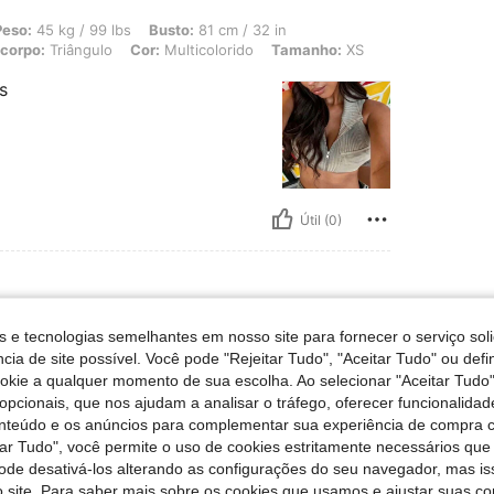
 99 lbs, Busto: 81 cm / 32 in, Cintura: 64 cm / 25 in, Ancas: 90 cm / 35 in, Forma
Peso:
45 kg / 99 lbs
Busto:
81 cm / 32 in
 corpo:
Triângulo
Cor:
Multicolorido
Tamanho:
XS
s
Útil (0)
s e tecnologias semelhantes em nosso site para fornecer o serviço soli
anho:
S
cia de site possível. Você pode "Rejeitar Tudo", "Aceitar Tudo" ou defi
ookie a qualquer momento de sua escolha. Ao selecionar "Aceitar Tudo"
opcionais, que nos ajudam a analisar o tráfego, oferecer funcionalida
onteúdo e os anúncios para complementar sua experiência de compra
tar Tudo", você permite o uso de cookies estritamente necessários que
Útil (0)
pode desativá-los alterando as configurações do seu navegador, mas is
 site. Para saber mais sobre os cookies que usamos e ajustar suas co