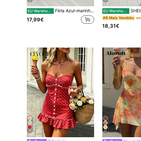
Flirla Azul-marinho Design de ombros abertos Cintura elástica franzida Bainha com babados bordados Estilo boêmio Elegante Vestido curto em linha A
SHEIN Unity Vestido elegante estilo féri
EU Warehouse
EU Warehouse
#8 Mais Vendido
17,99€
18,31€
11
33