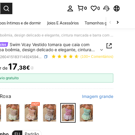
0
0
ar. Press Enter to select.
as íntimas e de dormir
Joias E Acessórios
Tamanhos grandes
Sapa
Swim Vcay Vestido tomara que caia com estampa boêmia, design delicado e elegante, cintura marcada e barra com babados.
Swim Vcay Vestido tomara que caia com
a boêmia, design delicado e elegante, cintura
da e barra com babados.
SKU: sz260415183114924594473
(100+ Comentários)
17
,38€
r de
ICE AND AVAILABILITY
vio gratuito
Roxa
Imagem grande
nho
EU
Padrão