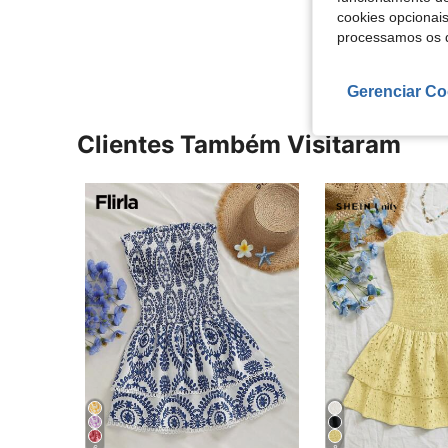
cookies opcionai
Ver Mais Ava
processamos os 
Gerenciar Co
Clientes Também Visitaram
6
8