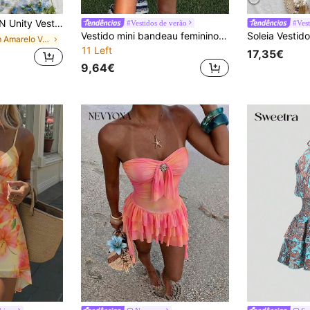
as, azul marinho, franzido, sem mangas, frente única, cintura sexy, vazado, bordado, com babados
#Vestidos de verão
Vestido mini bandeau feminino ARA CHIC de verão, rosa, com estampado geométrico, franzido, camadas com folhos, justo ao corpo, look de praia e férias
em Amarelo Vestidos Curtos Femininos
11 Left
17,35€
9,64€