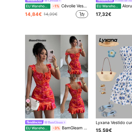
Cévolie
#Tons de Hi
Cévolie Vestido mini ajustado para mulher com decote sem alças, estampado de bolinhas, botões decorativos à frente e bainha com folhos
Aloruh Vestido feminin
EU Warehouse
-1%
EU Warehouse
14,84€
17,32€
14,99€
21
BamGleam
BamGleam Vestido curto de verão casual com estampa floral e babados na barra
EU Warehouse
-3%
15,59€