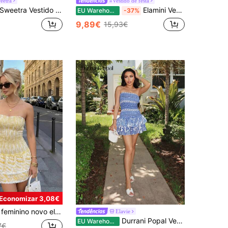
eetra
#Vestido de festa
weetra Vestido curto vintage com estampa e cintura marcada, ideal para passeios e encontros, primavera/verão.
Elamini Vestido mini feminino rosa com estampa floral miúda, cintura marcada, bainha com folhos duplos, costas nuas, casual, elegante para férias
EU Warehouse
-37%
9,89€
15,93€
Economizar 3,08€
da, patchwork, bainha com folhos e estampado, estilo boémio, para resort e praia, amarelo de verão
Elavie
Durrani Popal Vestido Bandeau Casual Estampado Férias
EU Warehouse
7€