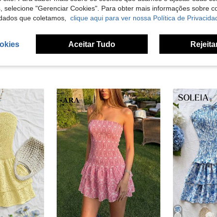
s, selecione "Gerenciar Cookies". Para obter mais informações sobre 
liações
dados que coletamos,
clique aqui para ver nossa Política de Privacida
okies
Aceitar Tudo
Rejeita