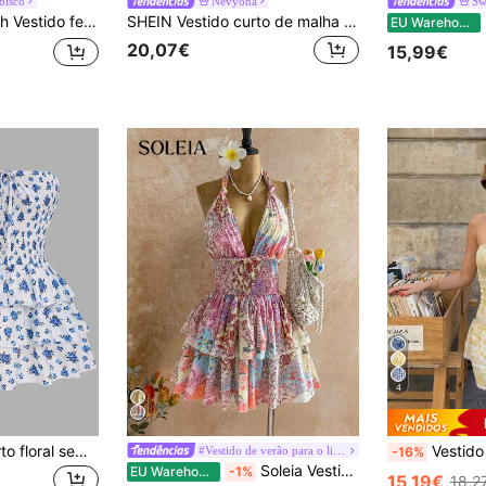
bisco
Nevyona
Sw
o com alças e estampado floral, moderno para férias
SHEIN Vestido curto de malha com degradé para mulher
S
EU Warehouse
20,07€
15,99€
4
Lyxana Vestido curto floral sem alças, moderno e perfeito para férias.
Vestido feminino novo elegante e sexy com ren
#Vestido de verão para o litoral
-16%
Soleia Vestido midi estilo férias, multicolorido, patchwork, floral, vintage, plissado, nó, laço, cintura alta, babados, bainha, linha A
EU Warehouse
-1%
15,19€
18,2