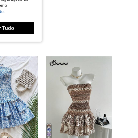
como
de.
r Tudo
12