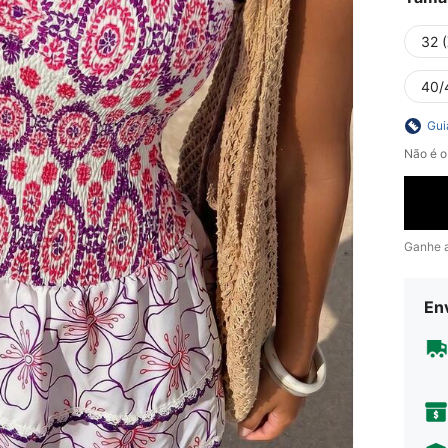
32 
40/
Gui
Não é o
Ganhe 
En