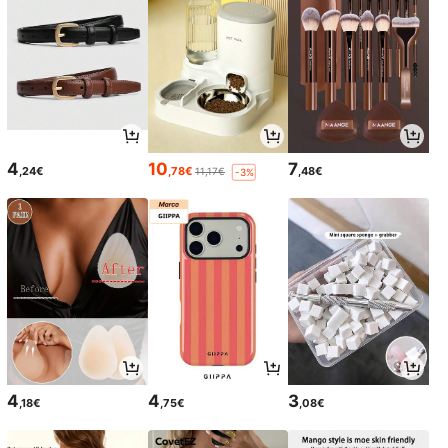
4
10
7
,24€
,78€
,48€
11,17€
-3%
4
4
3
,18€
,75€
,08€