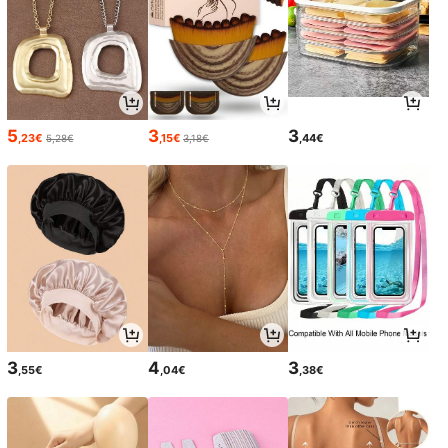
5
3
3
,23€
,15€
,44€
5,28€
3,18€
3
4
3
,55€
,04€
,38€