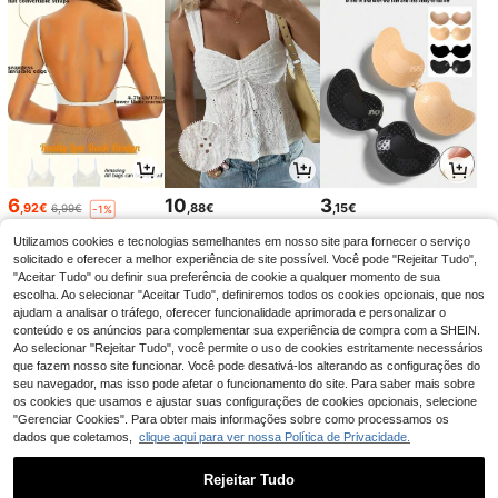
6
10
3
,92€
,88€
,15€
6,99€
-1%
Utilizamos cookies e tecnologias semelhantes em nosso site para fornecer o serviço
solicitado e oferecer a melhor experiência de site possível. Você pode "Rejeitar Tudo",
"Aceitar Tudo" ou definir sua preferência de cookie a qualquer momento de sua
escolha. Ao selecionar "Aceitar Tudo", definiremos todos os cookies opcionais, que nos
ajudam a analisar o tráfego, oferecer funcionalidade aprimorada e personalizar o
conteúdo e os anúncios para complementar sua experiência de compra com a SHEIN.
Ao selecionar "Rejeitar Tudo", você permite o uso de cookies estritamente necessários
que fazem nosso site funcionar. Você pode desativá-los alterando as configurações do
seu navegador, mas isso pode afetar o funcionamento do site. Para saber mais sobre
os cookies que usamos e ajustar suas configurações de cookies opcionais, selecione
"Gerenciar Cookies". Para obter mais informações sobre como processamos os
dados que coletamos,
clique aqui para ver nossa Política de Privacidade.
13
6
3
,36€
,27€
,60€
6,32€
Rejeitar Tudo