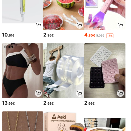
10
2
4
,61€
,95€
,80€
5,09€
-5%
13
2
2
,99€
,98€
,96€