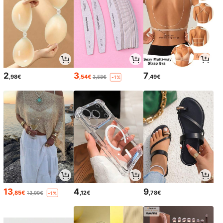
2
3
7
,98€
,54€
,49€
3,58€
-1%
13
4
9
,85€
,12€
,78€
13,99€
-1%