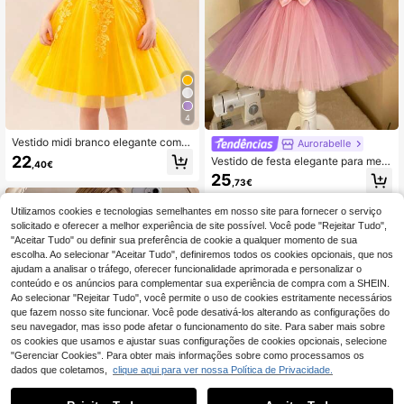
4
Vestido midi branco elegante com b
Aurorabelle
ordado de renda, sem mangas, ideal
22
Vestido de festa elegante para meni
,40€
para daminhas de honra, casament
nas, com manga bufante, malha, lan
25
os, festas, aniversários e apresenta
,73€
tejoulas, laço, decoração, vestido d
ções de balé.
e princesa, adequado para presente
de aniversário de meninas, festa, ba
Utilizamos cookies e tecnologias semelhantes em nosso site para fornecer o serviço
nquete, roupa de dama de honra pa
solicitado e oferecer a melhor experiência de site possível. Você pode "Rejeitar Tudo",
ra casamento
"Aceitar Tudo" ou definir sua preferência de cookie a qualquer momento de sua
escolha. Ao selecionar "Aceitar Tudo", definiremos todos os cookies opcionais, que nos
ajudam a analisar o tráfego, oferecer funcionalidade aprimorada e personalizar o
conteúdo e os anúncios para complementar sua experiência de compra com a SHEIN.
Ao selecionar "Rejeitar Tudo", você permite o uso de cookies estritamente necessários
que fazem nosso site funcionar. Você pode desativá-los alterando as configurações do
seu navegador, mas isso pode afetar o funcionamento do site. Para saber mais sobre
os cookies que usamos e ajustar suas configurações de cookies opcionais, selecione
"Gerenciar Cookies". Para obter mais informações sobre como processamos os
dados que coletamos,
clique aqui para ver nossa Política de Privacidade.