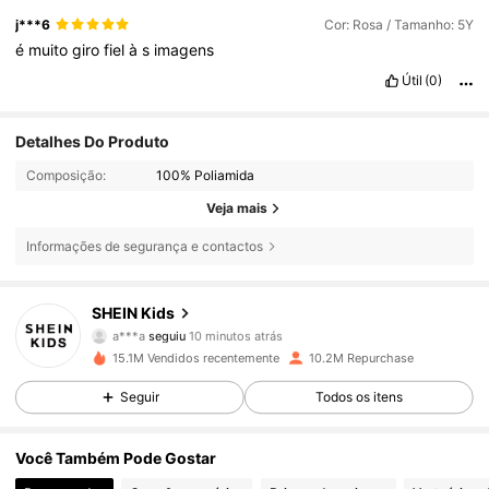
j***6
Cor: Rosa / Tamanho: 5Y
é
muito
giro
fiel
à
s
imagens
Útil
(0)
Detalhes Do Produto
Composição:
100% Poliamida
Veja mais
Informações de segurança e contactos
808K Seguidores
4,89
SHEIN Kids
a***a
seguiu
10 minutos atrás
r***3
está a navegar
808K Seguidores
4,89
15.1M Vendidos recentemente
10.2M Repurchase
Seguir
Todos os itens
808K Seguidores
4,89
Você Também Pode Gostar