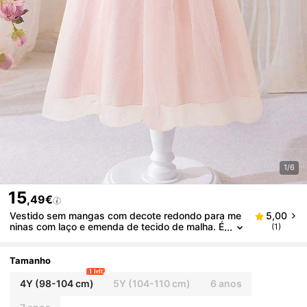
1/6
15
,49€
Vestido sem mangas com decote redondo para me
5,00
ninas com laço e emenda de tecido de malha. É
(1)
uma novidade para a primavera, outono e verã
o, apresentando um estilo moderno, elegante, doce,
fofo e feminino.
Tamanho
1 left
4Y
(98-104 cm)
5Y
(104-110 cm)
6 anos