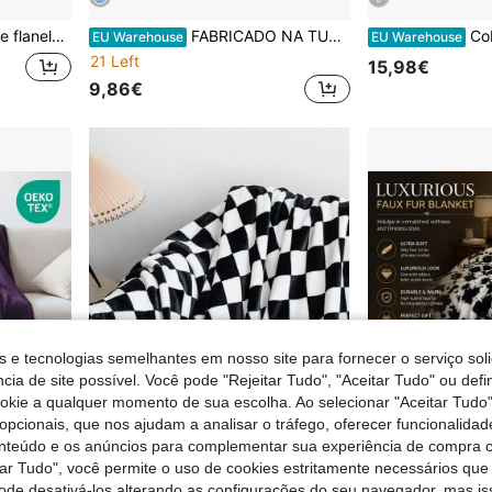
, sofá, sofá, ar condicionado, uso em carro
FABRICADO NA TURQUIA Colcha King Size – 100% Algodão – 200x220 Cm – Respirável e Colcha
Cobertor reversíve
EU Warehouse
EU Warehouse
21 Left
15,98€
9,86€
s e tecnologias semelhantes em nosso site para fornecer o serviço soli
cia de site possível. Você pode "Rejeitar Tudo", "Aceitar Tudo" ou defi
ookie a qualquer momento de sua escolha. Ao selecionar "Aceitar Tudo"
opcionais, que nos ajudam a analisar o tráfego, oferecer funcionalida
onteúdo e os anúncios para complementar sua experiência de compra
4
tar Tudo", você permite o uso de cookies estritamente necessários que
 inverno, macio, quente, lavável à máquina, resistente a rugas.
1 manta de velo xadrez preto e branco, manta de pelúcia tipo leite com pelo sintético, xale macio e quente de uso duplo, manta de viagem, manta de cama, manta casual, manta para sala de estar, sofá e quarto, roupa de cama para dormitório, decoração de mobiliário, manta de cama e manta-toalha, regresso às aulas/época escolar/roupa de cama para dormitório
pode desativá-los alterando as configurações do seu navegador, mas is