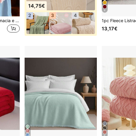
14,75€
4
2
3
4
Manta listrada de pelúcia macia e quente (1 peça), multifuncional, ideal para o Natal, sofá, viagens, escritório, decoração de quarto e casa em geral. Perfeita para presentear amigos e familiares no Natal e Halloween.
13,17€
6