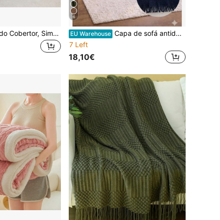
6
1pc Fleece Listrado Cobertor, Simples e Casual, Adequado para Ar Condicionado, Soneca, Sofá, Halloween Pelúcia Cobertor
Capa de sofá antiderrapante com franjas – 100% algodão – 170*200 cm – Macia e confortável, fabricada na Turquia.
EU Warehouse
7 Left
18,10€