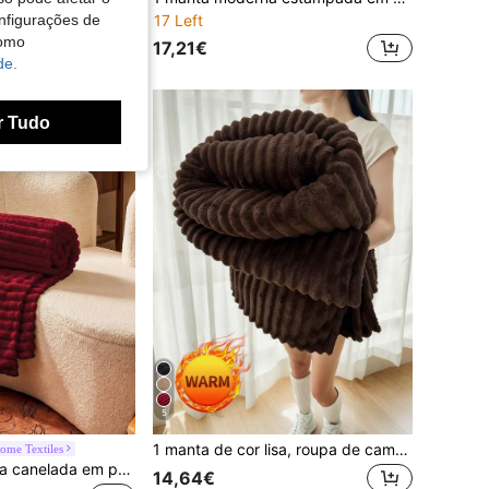
nfigurações de
17 Left
como
17,21€
Clientes recorrentes com alta taxa de retorno
de.
r Tudo
5
1 manta de cor lisa, roupa de cama leve, manta aconchegante, roupa de cama para dormitório, sem queda de pelos e de fácil manutenção, manta macia e felpuda, têxtil para casa de estilo simples, sala de estar, manta decorativa para cama, sofá, regresso às aulas, todas as estações, lavável na máquina
ome Textiles
1 manta de flanela canelada em pelo alto, cor lisa, design minimalista, várias cores e tamanhos, adequada para quarto, sala de estar e sofá, para todas as estações, volta às aulas
14,64€