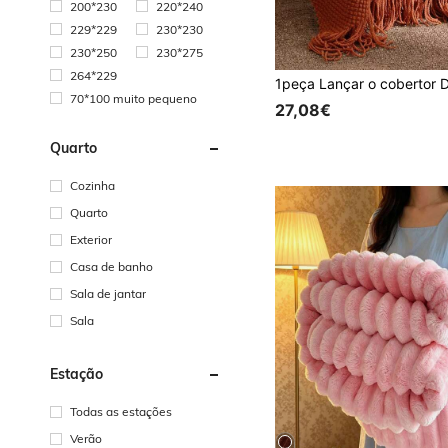
200*230
220*240
229*229
230*230
230*250
230*275
264*229
70*100 muito pequeno
27,08€
Quarto
Cozinha
Quarto
Exterior
Casa de banho
Sala de jantar
Sala
Estação
Todas as estações
Verão