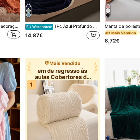
1peça Lançar o cobertor Decoração borla
1Pc Azul Profundo De Cor Sólida Leite Veludo Lambs Lã Dupla Camada Macio Cobertor Acolhedor, Adequado Para Quarto, Hotel, Todas As Estações
EU Warehouse
#3 Mais Vendido
14,87€
8,72€
Mais Vendido
em de regresso às
aulas Cobertores de
cama e cober
1