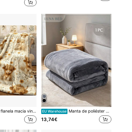
 sofá confortável para todas as estações, tecido polar quente, estampado floral e animal, decoração perfeita para casa estilo farmhouse
Manta de poliéster quentinha para todas as estações - Cor sólida vibrante, lavável à máquina, ideal para decoração de casa, escritório ou carro. Manta decorativa para escritório | Manta colorida | Manta lavável à máquina | Manta para casa
EU Warehouse
13,74€