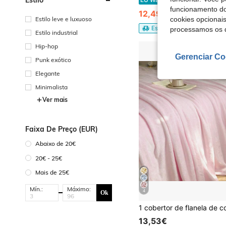
funcionamento do
12,49€
13,22€
Estilo leve e luxuoso
cookies opcionai
Est. 3 dias úteis
processamos os 
Estilo industrial
Hip-hop
Gerenciar Co
Punk exótico
Elegante
Minimalista
Ver mais
Faixa De Preço (EUR)
Abaixo de 20€
20€ - 25€
Mais de 25€
Mín.:
Máximo:
4
Ok
13,53€