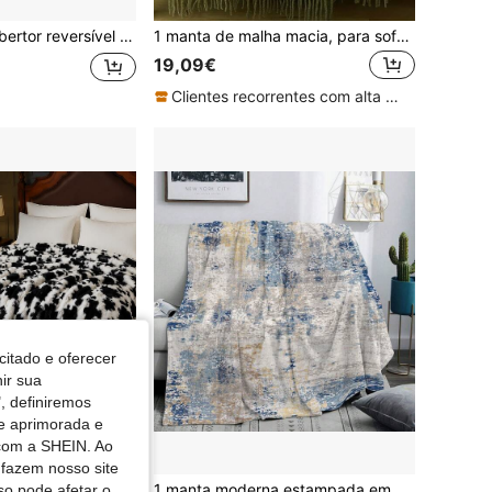
l de tafetá sherpa de 2 camadas, cobertor quente adequado para sofá, quarto, sala de estar, multiuso
1 manta de malha macia, para sofá, cochilo no escritório, uso diário
19,09€
Clientes recorrentes com alta taxa de retorno
citado e oferecer
nir sua
, definiremos
de aprimorada e
 com a SHEIN. Ao
 fazem nosso site
1 peça manta de bolhas em pele sintética de coelho com estampado de vaca, superfície felpuda e macia, suave e aconchegante, amiga da pele, quente sem abafamento, adequada para colcha de cama de quarto, manta de sofá e tapete decorativo de lazer
1 manta moderna estampada em azul e branco - poliéster macio, confortável para todas as estações, adequada para sofá, quarto, escritório, viagens - disponível em vários tamanhos, item essencial de decoração para casa com textura de malha
so pode afetar o