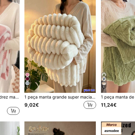
9
8
1 cobertor com padrão xadrez macio e confortável, adequado para sofá, cochilo no escritório, quarto, dormitório, piquenique, lavável à máquina
1 peça manta grande super macia de pele sintética de coelho às riscas, rosa, decoração de quarto, flanela de pelúcia leite para Halloween e Páscoa, manta casual para sesta, manta decorativa para escritório, adequada para sestas, Natal, escritório, campismo, sofá - colcha multifuncional de poliéster, presente de Natal perfeito
9,02€
11,24€