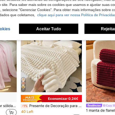
 site. Para saber mais sobre os cookies que usamos e ajustar suas co
13,42€
45,98€
s, selecione "Gerenciar Cookies". Para obter mais informações sobre 
dados que coletamos,
clique aqui para ver nossa Política de Privacida
okies
Aceitar Tudo
Rejeita
17
Economizar 0,24€
1 cobertor de flanela de cor sólida, adequado para quarto, sofá, todas as estações
Presente de Decoração para o Dia de São Valentim 1 Peça Manta Confortável Estilo Vintage - Peluche, Opção Quente para Sofá e Cadeira, Padrão às Riscas, Lavável na Máquina, Mistura de Poliéster, Confortável em Todas as Estações, Capa para Cadeira/Cama | Manta Macia | Mistura de Poliéster, Acessório Manta para Ar Condicionado
Cozy H
-1%
40 Left