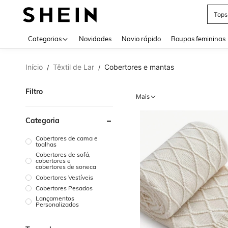
Tops
Use up 
Categorias
Novidades
Navio rápido
Roupas femininas
Início
Têxtil de Lar
Cobertores e mantas
/
/
Filtro
Mais
Categoria
Cobertores de cama e
toalhas
Cobertores de sofá,
cobertores e
cobertores de soneca
Cobertores Vestíveis
Cobertores Pesados
Lançamentos
Personalizados