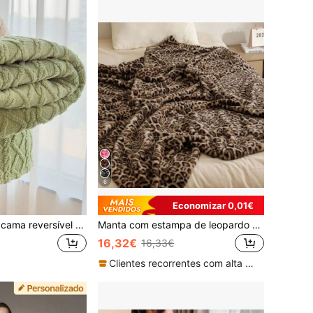
6
Economizar 0,01€
1 peça manta de cama reversível em tafetá jacquard reforçado com pelo sintético longo e lã de cordeiro, macia e quente, xale para sala de estar, quarto e dormitório, decoração de mobiliário, volta às aulas/época escolar/roupa de cama para dormitório
Manta com estampa de leopardo (1 peça), manta aconchegante de dupla camada, versátil para casa, sala de estar, quarto, decoração de sofá, ótima opção de presente para a família.
16,32€
16,33€
Clientes recorrentes com alta taxa de retorno