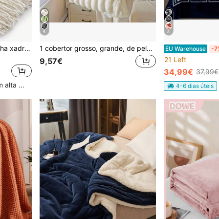
5
8
1 peça de cobertor de malha xadrez com losangos de cor sólida, capa de sofá minimalista retangular de acrílico estilo escandinavo, manta de lazer para quarto
1 cobertor grosso, grande, de pelúcia de pele de coelho falsa tufada, de lã de leite, creme branco, macio, antiestático, reversível, uso versátil para cochilos no escritório, sofá, viagens, ar condicionado, todas as estações
EU Warehouse
-7
21 Left
9,57€
34,99€
37,99€
Clientes recorrentes com alta taxa de retorno
4-6 dias úteis