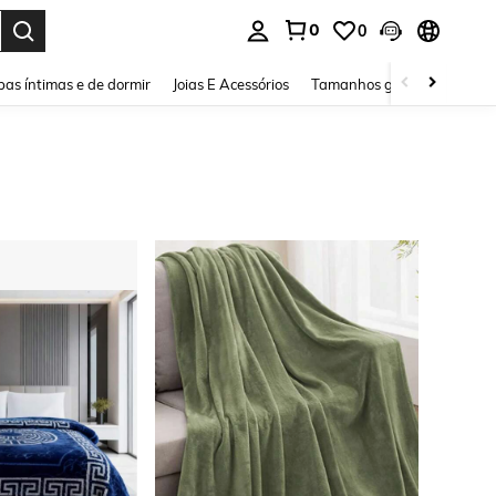
0
0
ar. Press Enter to select.
as íntimas e de dormir
Joias E Acessórios
Tamanhos grandes
Sapa