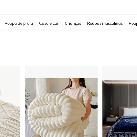
and down arrow keys to navigate search Buscas recentes and Pesquisar e Encontr
Roupa de praia
Casa e Lar
Crianças
Roupas masculinas
Roup