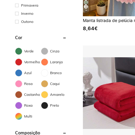
Primavera
14
Inverno
Outono
8,64€
Cor
Verde
Cinza
Vermelho
Laranja
Azul
Branco
Rosa
Caqui
Castanho
Amarelo
Roxa
Preto
Multi
Composição