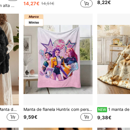
8,22€
14,27€
14,51€
Clientes recorrentes com alta taxa de retorno
1 peça Manta para Sofá, Manta de Cama Preta, Confortável e Quente, Suave para a Pele e Respirável, Leve e Macia, Design de Moda Minimalista, Conforto Total, Uso em Viagens, Manta para Sesta, Vários Tamanhos Disponíveis, Lavável na Máquina
Manta de flanela Huntrix com personagem de grupo feminino de Kpop e música disco, manta de pelúcia macia e aconchegante com fundo degradê rosa e branco, adequada para sofá, cama, sala de estar, quarto, escritório, viagens, todas as estações
1 manta de flanela macia vintage em aguarela com vaca das Terras Altas e girassol, manta de
NEW
9,59€
9,38€