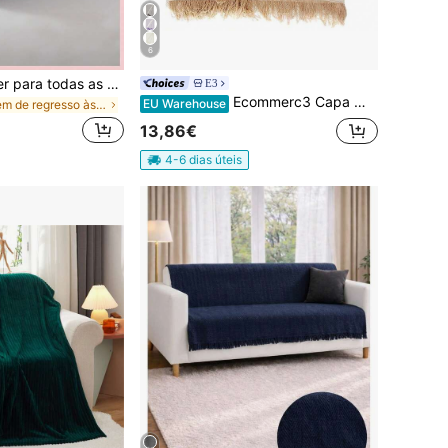
6
Manta de poliéster para todas as estações, quentinha e ideal para cochilos - Cor sólida vibrante, lavável à máquina, adequada para decoração de casa, escritório ou carro. Manta para decoração de escritório | Manta lavável à máquina, manta para casa.
E3
Ecommerc3 Capa multifuncional para sofá e cama - Capa decorativa para sofá, reversível, macia e lavável - Capa multifuncional em tecido respirável, ideal para sala de estar, quarto ou decoração de casa.
EU Warehouse
em de regresso às aulas Cobertores de cama e cober
13,86€
4-6 dias úteis