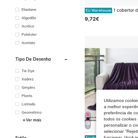
Elastane
1 cobertor de flanela, cobertor vermelho comemorativo de Natal para cama
EU Warehouse
Algodão
9,72€
Acrilico
Poliéster
Acetato
Tipo De Desenho
Tie Dye
Xadrez
Simples
Plants
Utilizamos cookie
Listrado
a melhor experiên
Geométrico
preferência de c
todos os cookies 
Ver mais
personalizar o c
9
selecionar "Rejei
Cobertor Sedalina. Cobertor para sofá e cama, outono e
funcionar. Você 
Estilo
EU Warehouse
-5%