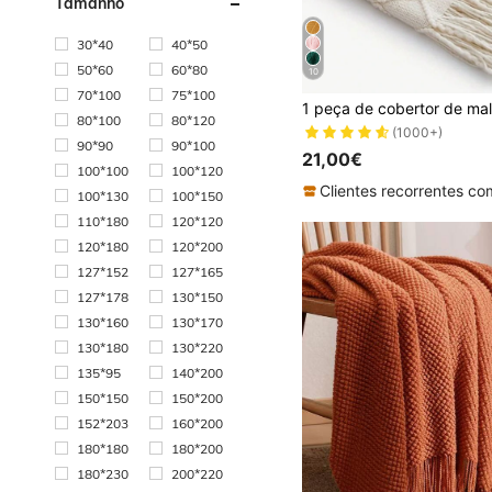
Tamanho
30*40
40*50
50*60
60*80
10
70*100
75*100
80*100
80*120
(1000+)
90*90
90*100
21,00€
100*100
100*120
100*130
100*150
110*180
120*120
120*180
120*200
127*152
127*165
127*178
130*150
130*160
130*170
130*180
130*220
135*95
140*200
150*150
150*200
152*203
160*200
180*180
180*200
180*230
200*220