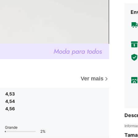
En
Ver mais
4,53
4,54
4,56
Descr
Informa
Grande
2%
Tama