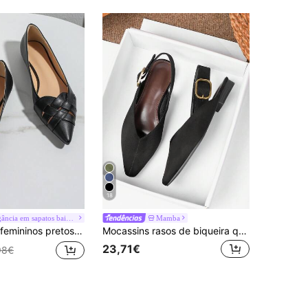
18
#Elegância em sapatos baixos
Mamba
com sola macia, lançamento de outono de 2025 (parte superior aleatória)
Mocassins rasos de biqueira quadrada para mulher, novo modelo primavera/verão 2026, mocassins de condução com decote baixo, sapatos casuais de trabalho para exterior, sola macia, estilo britânico, tamanhos grandes 41-43
23,71€
98€