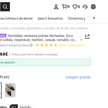
0
0
ar. Press Enter to select.
as íntimas e de dormir
Joias E Acessórios
Tamanhos grandes
Sapa
Sandálias rasteiras pretas fechadas, bico fino, cor sólida, respirável, fashion, casual, versátil, com padrão geométrico, vazadas, de tecido, sem cadarço, para mulheres, adequadas para primavera, verão e outono, mule
Sandálias rasteiras pretas fechadas, bico
or sólida, respirável, fashion, casual, versátil, com
 geométrico, vazadas, de tecido, sem cadarço,
x25031455305315916
(100+ Comentários)
ulheres, adequadas para primavera, verão e
, mule
,44€
ICE AND AVAILABILITY
Preço com IVA e direitos incluídos
vio gratuito
Preto
Imagem grande
nho
EU
Padrão