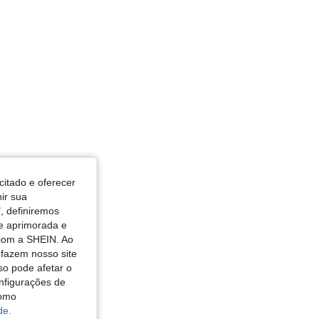
4,84
41
22K
4,84
41
22K
citado e oferecer
nir sua
, definiremos
de aprimorada e
 com a SHEIN. Ao
 fazem nosso site
so pode afetar o
nfigurações de
como
de.