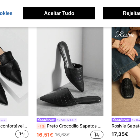
okies
Aceitar Tudo
Rejeita
des
SHUZIA
Ro
Sapatos femininos confortáveis e versáteis de biqueira fechada, salto grosso, slip-on, para uso exterior de verão, estilo minimalista, biqueira pontiaguda, slouchy, meia-slingback
Preto Crocodilo Sapatos baixos
-1%
17,35€
16,51€
16,68€