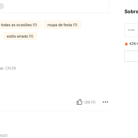
Sobre
todas as ocasiões (1)
roupa de festa (1)
estilo errado (1)
42K+
o:
CN39
Útil (1)
N41