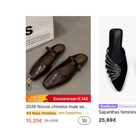
4
Economizar 0,14€
2026 Novos chinelos mule sem cadarço para mulher, sandálias rasas para primavera & verão, sapatos sem calcanhar com sola macia, não cansativos
#Glamour de
em Castanho Outono Apartamentos Femininos
#4 Mais Vendido
25,88€
15,25€
15,39€