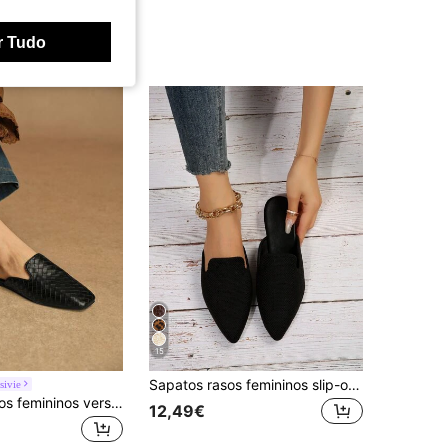
r Tudo
15
Sapatos rasos femininos slip-on de biqueira pontiaguda, em tecido, semi-pretos, moda primavera/verão, versáteis, tamanho grande 35-45-45
sivie
Rosivie Sapatos femininos versáteis de tecido trançado, modelo slip-on, com bico quadrado.
12,49€