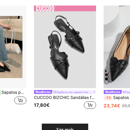
5
Sapatos para mulheres
#Elegância em sapatos baixos
CUCCOO BIZCHIC Sandálias femininas de tiras finas e bico
Sapatos femininos pretos, sem salto e 
-1%
17,80€
23,74€
23,
Ver mais