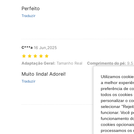
Perfeito
Traduzir
C***a
16 Jun,2025
Adaptação Geral: Tamanho Real, Comprimento do pé: 9.5 cm / 3.7 
Adaptação Geral:
Tamanho Real
Comprimento do pé:
9.5 
Muito linda! Adorei!
Utilizamos cookie
Traduzir
a melhor experiên
preferência de c
todos os cookies 
personalizar o c
selecionar "Rejei
Ver Mais Ava
funcionar. Você 
funcionamento do
cookies opcionai
processamos os 