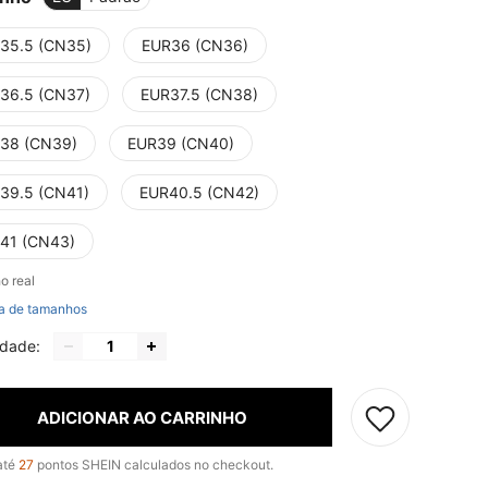
35.5 (CN35)
EUR36 (CN36)
36.5 (CN37)
EUR37.5 (CN38)
38 (CN39)
EUR39 (CN40)
39.5 (CN41)
EUR40.5 (CN42)
41 (CN43)
o real
a de tamanhos
idade:
ADICIONAR AO CARRINHO
até
27
pontos SHEIN calculados no checkout.