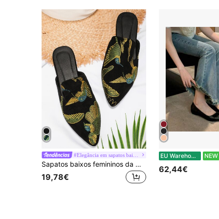
#Elegância em sapatos baixos
EU Warehouse
NEW
Sapatos baixos femininos da moda outono/inverno com bordado de pássaros, estilo mules
62,44€
19,78€