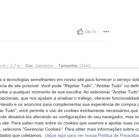
Útil (1)
in, Cor: Castanho, Tamanho: CN43
cm / 3.7 in
Cor:
Castanho
Tamanho:
CN43
s e tecnologias semelhantes em nosso site para fornecer o serviço soli
cia de site possível. Você pode "Rejeitar Tudo", "Aceitar Tudo" ou defi
ookie a qualquer momento de sua escolha. Ao selecionar "Aceitar Tudo"
opcionais, que nos ajudam a analisar o tráfego, oferecer funcionalida
Útil (1)
onteúdo e os anúncios para complementar sua experiência de compra
tar Tudo", você permite o uso de cookies estritamente necessários que
liações
pode desativá-los alterando as configurações do seu navegador, mas is
 site. Para saber mais sobre os cookies que usamos e ajustar suas co
s, selecione "Gerenciar Cookies". Para obter mais informações sobre 
dados que coletamos,
clique aqui para ver nossa Política de Privacida