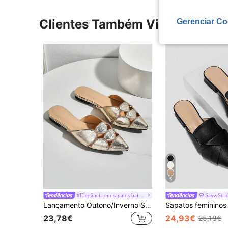
Clientes Também Visitaram
Gerenciar Co
5
#Elegância em sapatos baixos
SassyStri
Lançamento Outono/Inverno Sapatos Femininos com Bico Fechado e Rasteiro, Estilo Francês, Modernos para o Verão, Mule
23,78€
24,93€
25,18€