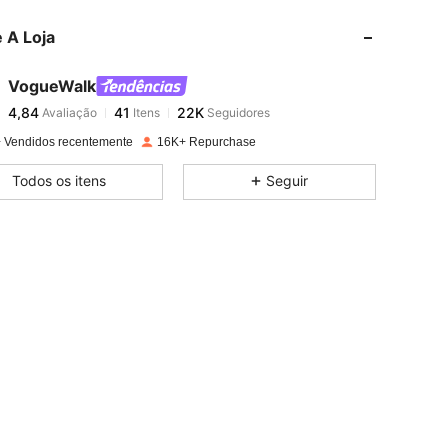
 A Loja
4,84
41
22K
VogueWalk
4,84
41
22K
Avaliação
Itens
Seguidores
A***a
pago
1 dia atrás
 Vendidos recentemente
16K+ Repurchase
4,84
41
22K
Todos os itens
Seguir
4,84
41
22K
4,84
41
22K
4,84
41
22K
4,84
41
22K