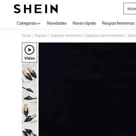
Mule
Use up 
Categorias
Novidades
Navio rápido
Roupas femininas
Início
Sapato
Sapatos femininos
Sapatos para mulheres
/
/
/
/
Video