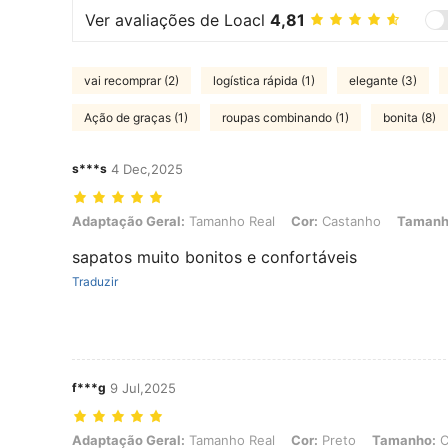
Ver avaliações de Loacl
4,81
vai recomprar (2)
logística rápida (1)
elegante (3)
Ação de graças (1)
roupas combinando (1)
bonita (8)
s***s
4 Dec,2025
Adaptação Geral: Tamanho Real, Cor: Castanho, Tamanho: CN39
Adaptação Geral:
Tamanho Real
Cor:
Castanho
Tamanh
sapatos muito bonitos e confortáveis
Traduzir
f***g
9 Jul,2025
Adaptação Geral: Tamanho Real, Cor: Preto, Tamanho: CN41
Adaptação Geral:
Tamanho Real
Cor:
Preto
Tamanho:
C