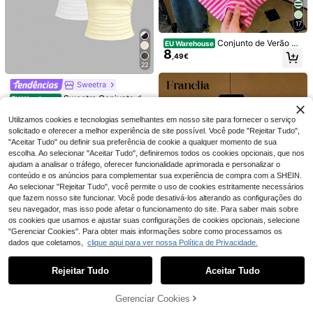
17
Conjunto de Verão El
EU Warehouse
14
25
8
egante e Versátil Y2K às Riscas Ro
,49€
sa e Castanho para Mulher, Roupa
22
Easowa
EMERY ROSE Top ca
EU Warehouse
de Férias, Roupa de Praia, T-shirt C
10
misola feminina de verão boho para
Easowa Camiseta pre
asual Simples de Manga Curta com
,49€
EU Warehouse
Sweetra
férias, tecido entrançado com esta
12
ta de manga curta, gola redonda e b
Gola Redonda, Estética
,86€
mpado integral, top camisola fofo p
Sweetra Conjunto de
EU Warehouse
arra de renda, modelagem solta, par
ara férias, novo lançamento de prim
14
3 peças: Blusa/Camiseta Sexy de
a mulheres.
,84€
avera, top mais recente
Manga Curta, Sem Costas, Respirá
Utilizamos cookies e tecnologias semelhantes em nosso site para fornecer o serviço
vel e com Absorção de Umidade pa
solicitado e oferecer a melhor experiência de site possível. Você pode "Rejeitar Tudo",
ra Mulheres
"Aceitar Tudo" ou definir sua preferência de cookie a qualquer momento de sua
escolha. Ao selecionar "Aceitar Tudo", definiremos todos os cookies opcionais, que nos
ajudam a analisar o tráfego, oferecer funcionalidade aprimorada e personalizar o
conteúdo e os anúncios para complementar sua experiência de compra com a SHEIN.
Ao selecionar "Rejeitar Tudo", você permite o uso de cookies estritamente necessários
que fazem nosso site funcionar. Você pode desativá-los alterando as configurações do
seu navegador, mas isso pode afetar o funcionamento do site. Para saber mais sobre
os cookies que usamos e ajustar suas configurações de cookies opcionais, selecione
"Gerenciar Cookies". Para obter mais informações sobre como processamos os
dados que coletamos,
clique aqui para ver nossa Política de Privacidade.
Mostrar artigos semelhantes em stock
Veja tudo
10
Rejeitar Tudo
Aceitar Tudo
Desculpe, este produto está esgotado.
SHEIN Franclia Top d
EU Warehouse
8
e Chiffon Elegante Francês com De
,41€
14
Gerenciar Cookies
ESGOTADO
cote em V, Contraste Preto & Branc
8
o, Babados, Manga Curta, Corte Sli
SHEIN EZwear Camis
EU Warehouse