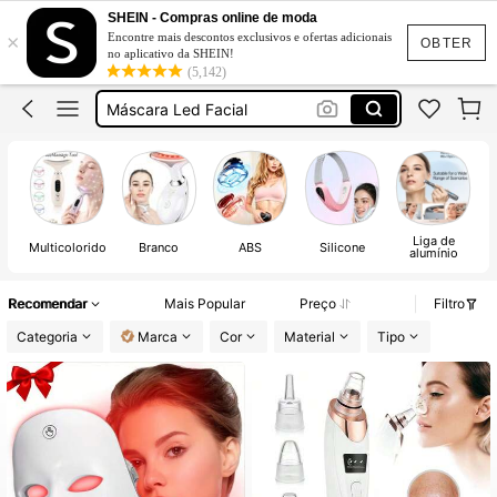
Mascara Facial Led
SHEIN - Compras online de moda
×
Encontre mais descontos exclusivos e ofertas adicionais
Massageador Facial
OBTER
no aplicativo da SHEIN!
(5,142)
Dermapen
Máscara Led Facial
Microagulhamento
Mascara Facial Led
Liga de
I
Multicolorido
Branco
ABS
Silicone
alumínio
re
Recomendar
Mais Popular
Preço
Filtro
Categoria
Marca
Cor
Material
Tipo