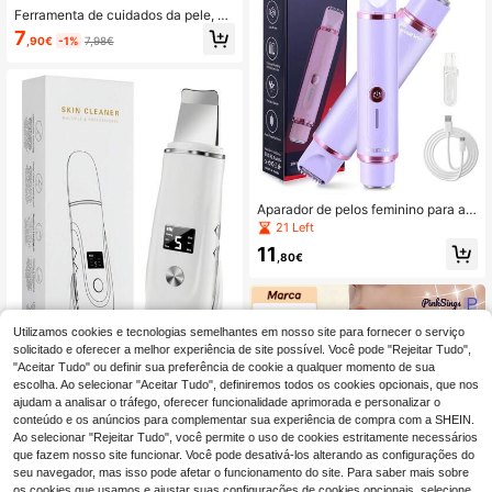
Ferramenta de cuidados da pele, ca
neta rolo de microagulhas sem fios,
7
,90€
-1%
7,98€
dispositivo de beleza com ecrã digit
al e 10 cabeças de agulha substituí
veis
Aparador de pelos feminino para a á
rea do biquíni, depilador com cabeç
21 Left
a dupla, barbeador elétrico feminin
11
o, aparador para remoção de pelos
,80€
em todo o corpo e na área íntima, b
arbeador elétrico recarregável à pro
va d'água para pernas, rosto e corp
o, capacidade da bateria: 500mAh
Utilizamos cookies e tecnologias semelhantes em nosso site para fornecer o serviço
solicitado e oferecer a melhor experiência de site possível. Você pode "Rejeitar Tudo",
"Aceitar Tudo" ou definir sua preferência de cookie a qualquer momento de sua
escolha. Ao selecionar "Aceitar Tudo", definiremos todos os cookies opcionais, que nos
Removedor de cravos 4 em 1, limpa
ajudam a analisar o tráfego, oferecer funcionalidade aprimorada e personalizar o
dor de poros com carregamento US
15
conteúdo e os anúncios para complementar sua experiência de compra com a SHEIN.
,90€
B, limpeza facial profunda
Ao selecionar "Rejeitar Tudo", você permite o uso de cookies estritamente necessários
que fazem nosso site funcionar. Você pode desativá-los alterando as configurações do
seu navegador, mas isso pode afetar o funcionamento do site. Para saber mais sobre
os cookies que usamos e ajustar suas configurações de cookies opcionais, selecione