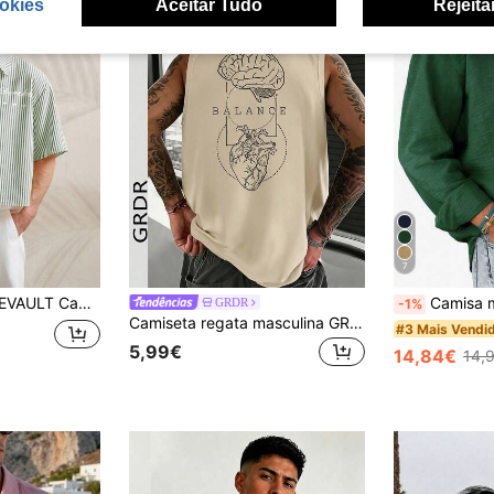
okies
Aceitar Tudo
Rejeita
7
sculina de manga curta com estampa listrada
Camisa masculina azul lisa de manga
GRDR
-1%
Camiseta regata masculina GRDR casual estampada com gola redonda, ideal para o verão.
#3 Mais Vendi
5,99€
14,84€
14,