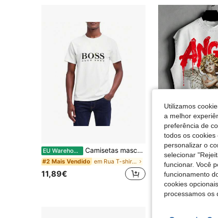
Utilizamos cookie
a melhor experiên
preferência de c
todos os cookies 
personalizar o c
Camisetas masculinas
Manfini
EU Warehouse
selecionar "Rejei
em Rua T-shirts masculinas
#2 Mais Vendido
funcionar. Você 
10,99€
11,89€
funcionamento do
cookies opcionai
processamos os 