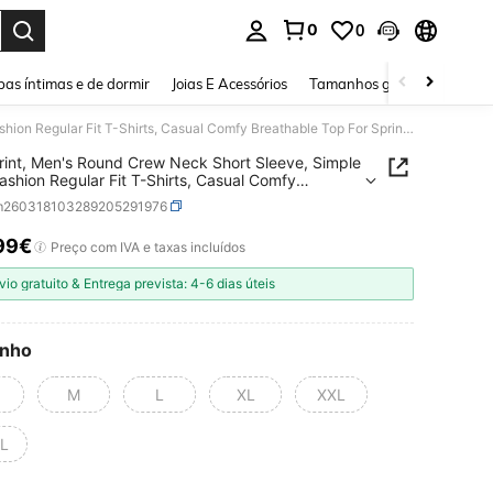
0
0
ar. Press Enter to select.
as íntimas e de dormir
Joias E Acessórios
Tamanhos grandes
Sapa
Bear Print, Men's Round Crew Neck Short Sleeve, Simple Tees Fashion Regular Fit T-Shirts, Casual Comfy Breathable Top For Spring Summer Holiday Leisure Vacation Men's Clothing As Gift Tee For Adult, Men, Women, Teen, Teenager, Adolescent, Youth
rint, Men's Round Crew Neck Short Sleeve, Simple
ashion Regular Fit T-Shirts, Casual Comfy
able Top For Spring Summer Holiday Leisure
m260318103289205291976
on Men's Clothing As Gift Tee For Adult, Men,
 Teen, Teenager, Adolescent, Youth
99€
ICE AND AVAILABILITY
Preço com IVA e taxas incluídos
vio gratuito & Entrega prevista: 4-6 dias úteis
nho
M
L
XL
XXL
L