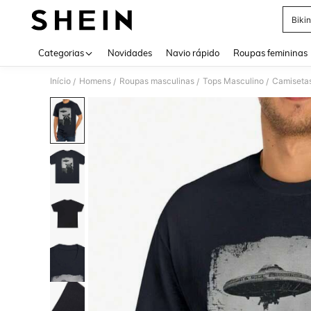
Bikin
Use up 
Categorias
Novidades
Navio rápido
Roupas femininas
Início
Homens
Roupas masculinas
Tops Masculino
Camiseta
/
/
/
/