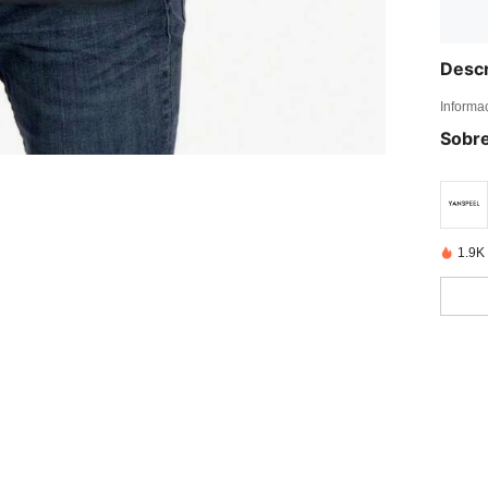
Descr
Informa
Sobre
1.9K