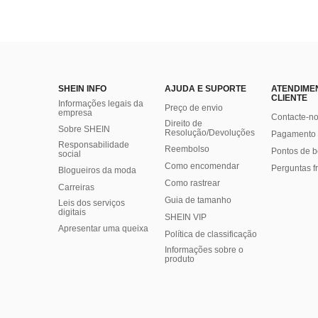
SHEIN INFO
AJUDA E SUPORTE
ATENDIME
CLIENTE
Informações legais da
Preço de envio
empresa
Contacte-n
Direito de
Sobre SHEIN
Resolução/Devoluções
Pagamento 
Responsabilidade
Reembolso
Pontos de 
social
Como encomendar
Perguntas f
Blogueiros da moda
Como rastrear
Carreiras
Guia de tamanho
Leis dos serviços
digitais
SHEIN VIP
Apresentar uma queixa
Política de classificação
​Informações sobre o
produto