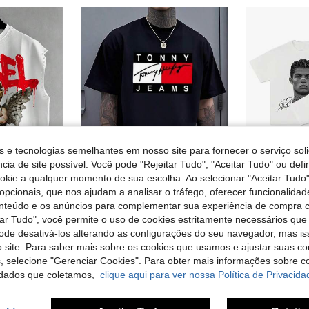
s e tecnologias semelhantes em nosso site para fornecer o serviço soli
cia de site possível. Você pode "Rejeitar Tudo", "Aceitar Tudo" ou defi
4
ookie a qualquer momento de sua escolha. Ao selecionar "Aceitar Tudo"
opcionais, que nos ajudam a analisar o tráfego, oferecer funcionalida
Economizar 0,13€
onteúdo e os anúncios para complementar sua experiência de compra
Camiseta vintage com estampa retangular em preto, branco e vermelho, estilo urbano moderno, blusa casual masculina.
ty EMRG
EU Warehouse
-2%
EU Warehouse
tar Tudo", você permite o uso de cookies estritamente necessários que
Manfinity EMRG Regata branca sem mangas para homem, estampado de escultura de anjo gótico + padrão de letras "ANGEL" vermelhas com decoração de rebites, t-shirt casual sem mangas estilo streetwear, adequada para primavera/verão, festivais de música, festas, passeios e uso diário
em Geométrico T-shirts masculinas
#6 Mais Vendido
4,86€
pode desativá-los alterando as configurações do seu navegador, mas is
4,86€
4,99€
 site. Para saber mais sobre os cookies que usamos e ajustar suas co
s, selecione "Gerenciar Cookies". Para obter mais informações sobre 
dados que coletamos,
clique aqui para ver nossa Política de Privacida