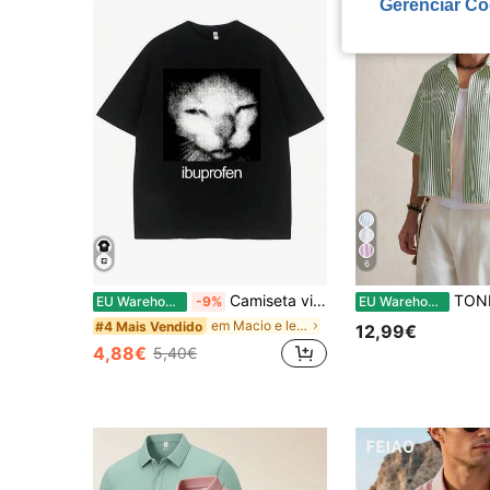
Gerenciar Co
6
Camiseta vintage engraçada com estampa de gato e ibuprofeno. Camiseta casual e estilosa. Estilo Harajuku.
TONEVAULT Camisa ma
EU Warehouse
-9%
EU Warehouse
em Macio e leve T-shirts masculinas
#4 Mais Vendido
12,99€
4,88€
5,40€