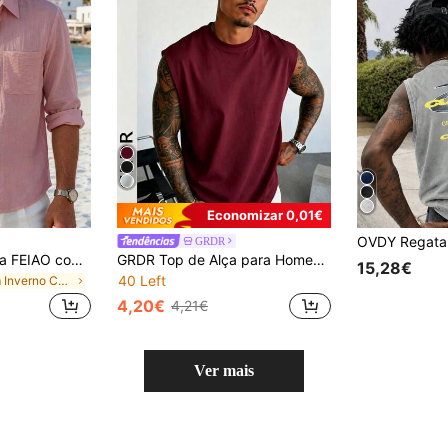
Economizar 0,01€
GRDR
Camiseta masculina FEIAO com estampa retrô de moedas, tecido de malha respirável semelhante ao linho, fechamento frontal com botões, cor sólida, toque macio e confortável, modelagem casual versátil, ligeiramente oversized, ideal para primavera/verão.
GRDR Top de Alça para Homem de Verão, Clássico, Cor Lisa, Fino, Sem Mangas, Gola Redonda, Adequado para Desporto, Fitness e Uso Diário
15,28€
40 Left
em Inverno Camisas masculinas
4,20€
4,21€
Ver mais