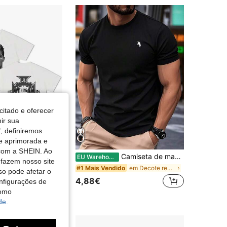
4,46
48
59
4,46
48
59
4,46
48
59
citado e oferecer
nir sua
, definiremos
de aprimorada e
 com a SHEIN. Ao
Tops de verão vintage supermodernos de estrelas do futebol
Camiseta de manga curta com estampa simples, versátil e casual para o dia a dia, ideal para primavera/verão.
EU Warehouse
 fazem nosso site
em Decote redondo T-shirts masculinas
#1 Mais Vendido
so pode afetar o
4,88€
nfigurações de
como
de.