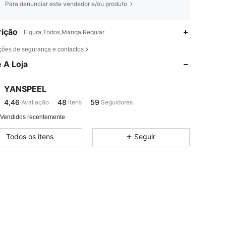
Para denunciar este vendedor e/ou produto
ição
Figura,Todos,Manga Regular
4,46
48
59
ções de segurança e contactos
 A Loja
4,46
48
59
YANSPEEL
4,46
48
59
Avaliação
Itens
Seguidores
h***o
pago
1 dia atrás
 Vendidos recentemente
4,46
48
59
Todos os itens
Seguir
4,46
48
59
4,46
48
59
4,46
48
59