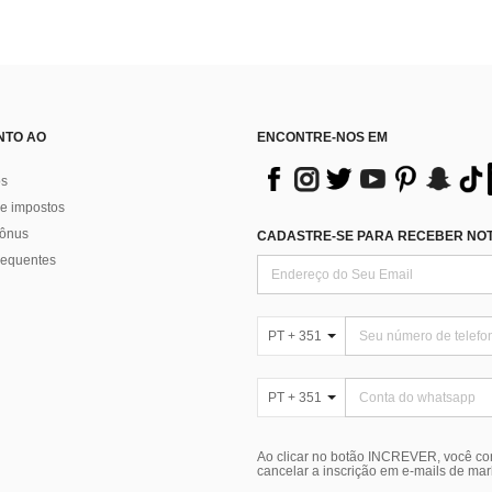
NTO AO
ENCONTRE-NOS EM
os
e impostos
bônus
CADASTRE-SE PARA RECEBER NOTÍ
requentes
PT + 351
PT + 351
Ao clicar no botão INCREVER, você c
cancelar a inscrição em e-mails de ma