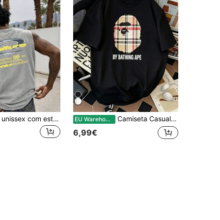
OVDY Regata unissex com estampa metálica estilo vintage de rua, modelagem solta, ideal para festivais de música.
Camiseta Casual de Verão Masculina - Camiseta com Estampa de Cabeça de Macaco - Estilo Americano Simples - Camiseta de Algodão Casual com Gola Redonda
EU Warehouse
6,99€