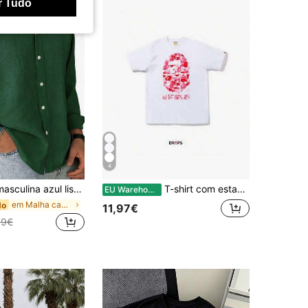
r Tudo
4
 comprida, estilo casual, para uso externo, minimalista e elegante.
T-shirt com estampado de cabeça de macaco, estilo streetwear clássico, manga curta, algodão.
EU Warehouse
em Malha canelada Camisas masculinas
do
11,97€
99€