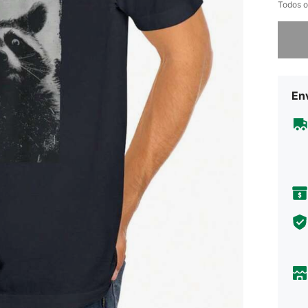
Todos o
Desculp
En