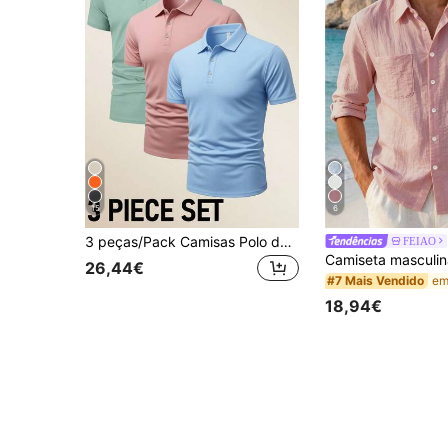
15
6
3 peças/Pack Camisas Polo de Verão Versáteis e na Moda para Homem, Tops de Manga Curta Respiráveis e Confortáveis, Camisas Polo Casuais de Negócios, Tops para Exterior
FEIAO
26,44€
#7 Mais Vendido
18,94€