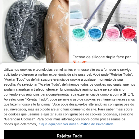
Escova de silicone dupla face para
banho, com cabo longo, esfoliação
1 Left
e massagem profunda para as cost
8
,18€
Utilizamos cookies e tecnologias semelhantes em nosso site para fornecer o serviço
as, cuidado suave, adequada para
homens e mulheres, para uso no ch
solicitado e oferecer a melhor experiência de site possível. Você pode "Rejeitar Tudo",
3
outros vendedores
uveiro ou banheira, ideal para limpe
1 peça Tapete de Esfoliação para o
"Aceitar Tudo" ou definir sua preferência de cookie a qualquer momento de sua
za das costas, corpo e higiene pess
s Pés Tapete de Esfoliação para Ca
20 Left
escolha. Ao selecionar "Aceitar Tudo", definiremos todos os cookies opcionais, que nos
oal, ferramenta multifuncional para
sa de Banho Tapete de Massagem
2
ajudam a analisar o tráfego, oferecer funcionalidade aprimorada e personalizar o
,38€
-20%
2,98€
o banho | Escova de silicone duráv
para os Pés Tapete de Lavagem par
conteúdo e os anúncios para complementar sua experiência de compra com a SHEIN.
el
a Casa de Banho Tapete de Esfolia
Ao selecionar "Rejeitar Tudo", você permite o uso de cookies estritamente necessários
ção para os Pés para Casa de Banh
que fazem nosso site funcionar. Você pode desativá-los alterando as configurações do
o Tapete de Esfoliação para as Cost
as para Casa de Banho com Ventos
seu navegador, mas isso pode afetar o funcionamento do site. Para saber mais sobre
as Tapete de Lavagem para os Pés
os cookies que usamos e ajustar suas configurações de cookies opcionais, selecione
Adequado para Casa de Banho San
"Gerenciar Cookies". Para obter mais informações sobre como processamos os
ita Chuveiro Dormitório Melhor Pres
dados que coletamos,
clique aqui para ver nossa Política de Privacidade.
ente para Mulheres Homens Dia da
Mãe Essenciais de Feriado Material
Escolar Acessórios de Decoração d
Rejeitar Tudo