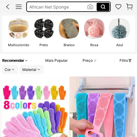
African Net Sponge
Escova De Banho
Esponja De Banho
Multicolorido
Preto
Branco
Rosa
Azul
Recomendar
Mais Popular
Preço
Filtro
Cor
Material