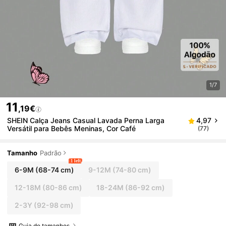
1/7
11
,19€
SHEIN Calça Jeans Casual Lavada Perna Larga
4,97
Versátil para Bebês Meninas, Cor Café
(77)
Tamanho
Padrão
1 left
6-9M
(68-74 cm)
9-12M
(74-80 cm)
12-18M
(80-86 cm)
18-24M
(86-92 cm)
2-3Y
(92-98 cm)
Guia de tamanhos