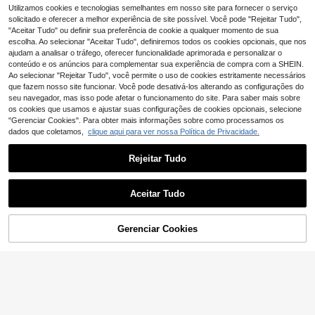
SHEIN Calça jeans de
Utilizamos cookies e tecnologias semelhantes em nosso site para fornecer o serviço
SHEIN Bubblio Calça
EU Warehouse
EU Warehouse
11
perna larga com bolso e botão na ci
10
Jeans Solta Reta Azul Vintage para
solicitado e oferecer a melhor experiência de site possível. Você pode "Rejeitar Tudo",
,87€
-1%
11,99€
,49€
ntura para bebê menina
Bebê Menina
"Aceitar Tudo" ou definir sua preferência de cookie a qualquer momento de sua
escolha. Ao selecionar "Aceitar Tudo", definiremos todos os cookies opcionais, que nos
ajudam a analisar o tráfego, oferecer funcionalidade aprimorada e personalizar o
conteúdo e os anúncios para complementar sua experiência de compra com a SHEIN.
Ao selecionar "Rejeitar Tudo", você permite o uso de cookies estritamente necessários
que fazem nosso site funcionar. Você pode desativá-los alterando as configurações do
seu navegador, mas isso pode afetar o funcionamento do site. Para saber mais sobre
os cookies que usamos e ajustar suas configurações de cookies opcionais, selecione
"Gerenciar Cookies". Para obter mais informações sobre como processamos os
dados que coletamos,
clique aqui para ver nossa Política de Privacidade.
Rejeitar Tudo
Aceitar Tudo
Gerenciar Cookies
ADICIONAR AO CARRINHO
Calça jeans casual com estampa d
Bebeilu
11
e coração para meninas de verão
,27€
SHEIN Calça jeans inf
EU Warehouse
14
antil feminina, modelo 2025, azul, c
,35€
om cintura elástica e bolsos, ideal p
ara o dia a dia, outono e inverno. Pe
rfeita para o Dia de Ação de Graça