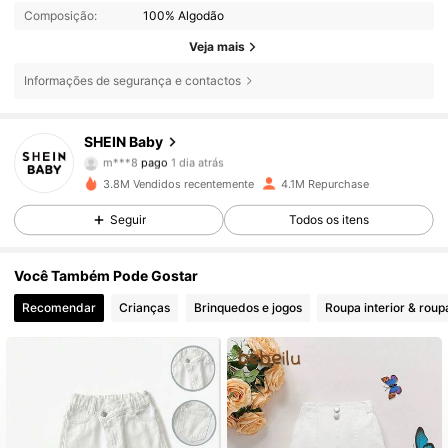
Composição:
100% Algodão
Veja mais
Informações de segurança e contactos
SHEIN Baby
743K Seguidores
4,92
m***8
pago
1 dia atrás
3.8M Vendidos recentemente
4.1M Repurchase
743K Seguidores
4,92
Seguir
Todos os itens
Você Também Pode Gostar
743K Seguidores
4,92
Recomendar
Crianças
Brinquedos e jogos
Roupa interior & roup
743K Seguidores
4,92
743K Seguidores
4,92