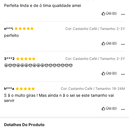
Perfeita
linda
e
de
ó
tima
qualidade
amei
Útil
(0)
n***i
Cor: Castanho Café / Tamanho: 2-3Y
perfeito
Útil
(0)
3***2
Cor: Castanho Café / Tamanho: 2-3Y
🤩😍😍🤩🤩🤩😍🤩🤩🤩😍😍😍😍😍😍😍
Útil
(0)
h***a
Cor: Castanho Café / Tamanho: 18-24M
S
ã
o
muito
giras
!
Mas
ainda
n
ã
o
sei
se
este
tamanho
vai
servir
Útil
(0)
Detalhes Do Produto