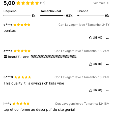
5,00
(16)
Ver mais
Pequeno
Tamanho Real
Grande
1%
93%
6%
d***r
Cor: Lavagem leve / Tamanho: 2-3Y
bonitos
Útil
(0)
c***s
Cor: Lavagem leve / Tamanho: 18-24M
beautiful
and
🥰🥰🥰🥰🥰🥰🥰🥰🥰🥰🥰🥰🥰
Útil
(0)
3***9
Cor: Lavagem leve / Tamanho: 18-24M
This
quality
it
'
s
giving
rich
kids
vibe
Útil
(0)
l***e
Cor: Lavagem leve / Tamanho: 12-18M
top
et
conforme
au
descriptif
du
site
genial