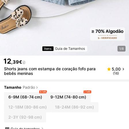
Guia de Tamanhos
Itens
1/8
12
,39€
Shorts jeans com estampa de coração fofo para
5,00
bebês meninas
(16)
Tamanho
Padrão
6 left
2 left
6-9M
(68-74 cm)
9-12M
(74-80 cm)
12-18M
(80-86 cm)
18-24M
(86-92 cm)
2-3Y
(92-98 cm)
Guia de tamanhos