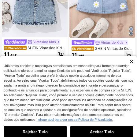
Vintaside Kids
Vintaside Kids
SHEIN Vintaside Kids
EU Warehouse
SHEIN Vintaside Kids
EU Warehouse
Vestido/calças vintage lavado com
Saia Jeans Cintura De Saco De Pa
11
11
,49€
,38€
alça cruzada e babador jeans para
pel Com Estampa Floral Para Bebê
meninas
Menina
Utilizamos cookies e tecnologias semelhantes em nosso site para fornecer o serviço
solicitado e oferecer a melhor experiência de site possível. Você pode "Rejeitar Tudo",
"Aceitar Tudo" ou definir sua preferência de cookie a qualquer momento de sua
escolha. Ao selecionar "Aceitar Tudo", definiremos todos os cookies opcionais, que nos
ajudam a analisar o tráfego, oferecer funcionalidade aprimorada e personalizar o
conteúdo e os anúncios para complementar sua experiência de compra com a SHEIN.
Ao selecionar "Rejeitar Tudo", você permite o uso de cookies estritamente necessários
que fazem nosso site funcionar. Você pode desativá-los alterando as configurações do
seu navegador, mas isso pode afetar o funcionamento do site. Para saber mais sobre
os cookies que usamos e ajustar suas configurações de cookies opcionais, selecione
"Gerenciar Cookies". Para obter mais informações sobre como processamos os
dados que coletamos,
clique aqui para ver nossa Política de Privacidade.
Rejeitar Tudo
Aceitar Tudo