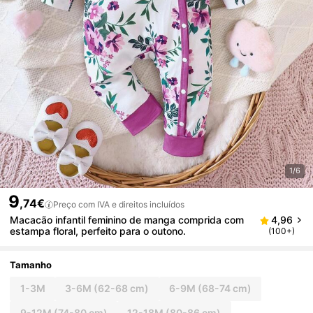
1/6
9
,74€
Preço com IVA e direitos incluídos
Macacão infantil feminino de manga comprida com
4,96
estampa floral, perfeito para o outono.
(100+)
Tamanho
1-3M
3-6M
(62-68 cm)
6-9M
(68-74 cm)
9-12M
(74-80 cm)
12-18M
(80-86 cm)