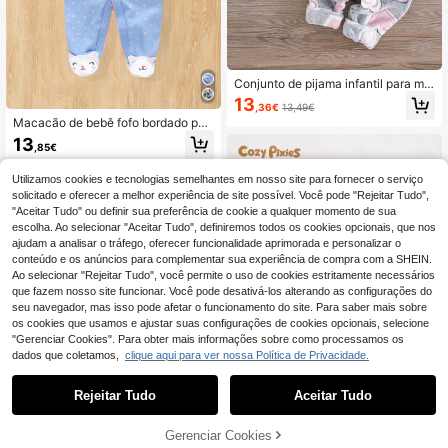
Conjunto de pijama infantil para me
nina, composto por blusa de manga
13
,36€
13,49€
comprida rosa e branca com estam
Macacão de bebê fofo bordado par
pa de corações e calça confortável
a recém-nascidos, primavera e out
com punho canelado. Ideal para o o
13
,85€
ono
utono/inverno, perfeito para usar e
m casa ou para a volta às aulas.
Utilizamos cookies e tecnologias semelhantes em nosso site para fornecer o serviço
solicitado e oferecer a melhor experiência de site possível. Você pode "Rejeitar Tudo",
"Aceitar Tudo" ou definir sua preferência de cookie a qualquer momento de sua
escolha. Ao selecionar "Aceitar Tudo", definiremos todos os cookies opcionais, que nos
ajudam a analisar o tráfego, oferecer funcionalidade aprimorada e personalizar o
conteúdo e os anúncios para complementar sua experiência de compra com a SHEIN.
Ao selecionar "Rejeitar Tudo", você permite o uso de cookies estritamente necessários
que fazem nosso site funcionar. Você pode desativá-los alterando as configurações do
seu navegador, mas isso pode afetar o funcionamento do site. Para saber mais sobre
os cookies que usamos e ajustar suas configurações de cookies opcionais, selecione
"Gerenciar Cookies". Para obter mais informações sobre como processamos os
dados que coletamos,
clique aqui para ver nossa Política de Privacidade.
Rejeitar Tudo
Aceitar Tudo
Gerenciar Cookies
Cozy Pixies
ADICIONAR AO CARRINHO
22