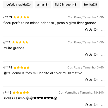
logística rápida
(2)
amar
(3)
fiel à imagem
(3)
bonita
(3)
c***3
Cor: Roxa / Tamanho: 1-3M
ficou
perfeito
na
minha
princesa
,
pena
o
girro
ficar
grande
Útil
(0)
g***.
Cor: Roxa / Tamanho: 1-3M
muito
grande
Útil
(0)
d***8
Cor: Roxa / Tamanho: 3-6M
tal
como
la
foto
mui
bonito
el
color
mu
llamativo
Útil
(0)
r***5
Cor: Vermelho / Tamanho: 18-24M
lindiss
í
ssimo
😂😂♥️♥️♥️♥️♥️♥️😱
Útil
(0)