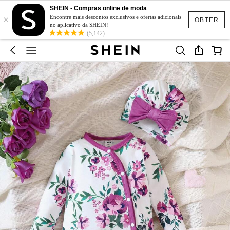
SHEIN - Compras online de moda
×
Encontre mais descontos exclusivos e ofertas adicionais
OBTER
no aplicativo da SHEIN!
(5,142)