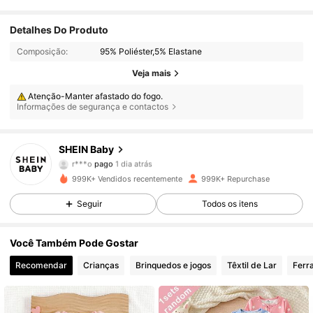
Detalhes Do Produto
Composição:
95% Poliéster,5% Elastane
Veja mais
Atenção-Manter afastado do fogo.
Informações de segurança e contactos
SHEIN Baby
743K Seguidores
4,92
r***o
pago
1 dia atrás
m***2
seguiu
1 horas atrás
999K+ Vendidos recentemente
999K+ Repurchase
743K Seguidores
4,92
Seguir
Todos os itens
Você Também Pode Gostar
743K Seguidores
4,92
Recomendar
Crianças
Brinquedos e jogos
Têxtil de Lar
Ferr
743K Seguidores
4,92