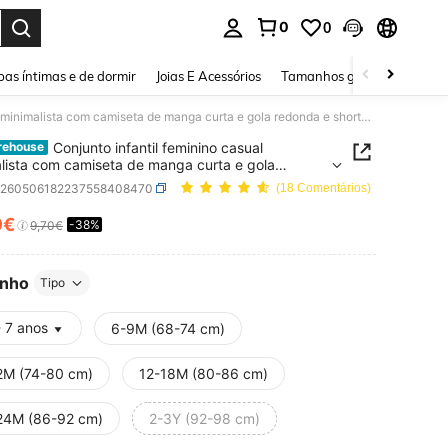
0
0
ar. Press Enter to select.
as íntimas e de dormir
Joias E Acessórios
Tamanhos grandes
Sapa
Conjunto infantil feminino casual minimalista com camiseta de manga curta e gola redonda e shorts ciclista justos, ideal para primavera/verão.
Conjunto infantil feminino casual
rehouse
lista com camiseta de manga curta e gola
 e shorts ciclista justos, ideal para
a260506182237558408470
(18 Comentários)
era/verão.
9€
-38%
ICE AND AVAILABILITY
9,70€
nho
Tipo
- 7 anos
6-9M (68-74 cm)
2M (74-80 cm)
12-18M (80-86 cm)
24M (86-92 cm)
2-3Y (92-98 cm)