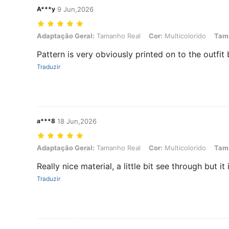
A***y
9 Jun,2026
Adaptação Geral: Tamanho Real, Cor: Multicolorido, Tamanho: 6-9
Adaptação Geral:
Tamanho Real
Cor:
Multicolorido
Tam
Pattern is very obviously printed on to the outfit 
Traduzir
a***8
18 Jun,2026
Adaptação Geral: Tamanho Real, Cor: Multicolorido, Tamanho: 2-3
Adaptação Geral:
Tamanho Real
Cor:
Multicolorido
Tam
Really nice material, a little bit see through but it 
Traduzir