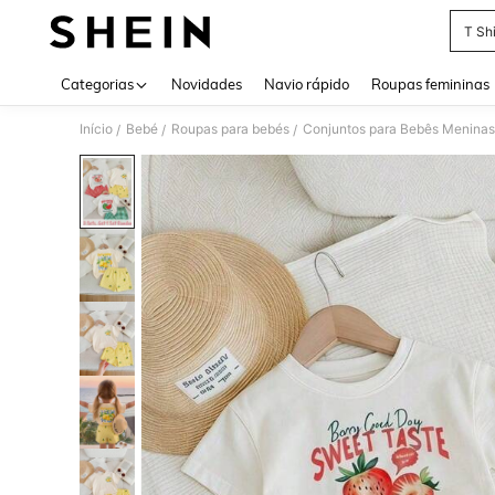
T Shi
Use up 
Categorias
Novidades
Navio rápido
Roupas femininas
Início
Bebé
Roupas para bebés
Conjuntos para Bebês Meninas
/
/
/