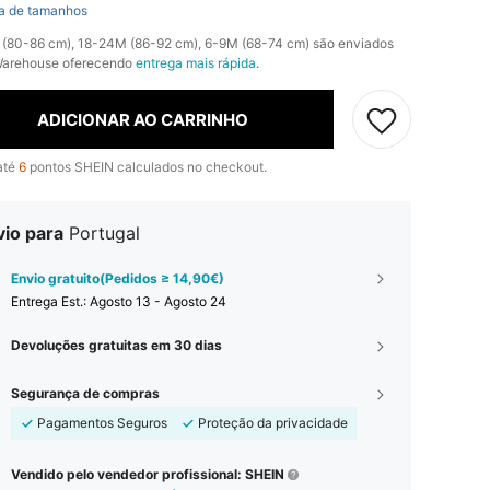
a de tamanhos
 (80-86 cm), 18-24M (86-92 cm), 6-9M (68-74 cm) são enviados
Warehouse oferecendo
entrega mais rápida
.
ADICIONAR AO CARRINHO
até
6
pontos SHEIN calculados no checkout.
vio para
Portugal
Envio gratuito(Pedidos ≥ 14,90€)
Entrega Est.:
Agosto 13 - Agosto 24
Devoluções gratuitas em 30 dias
Segurança de compras
Pagamentos Seguros
Proteção da privacidade
Vendido pelo vendedor profissional: SHEIN