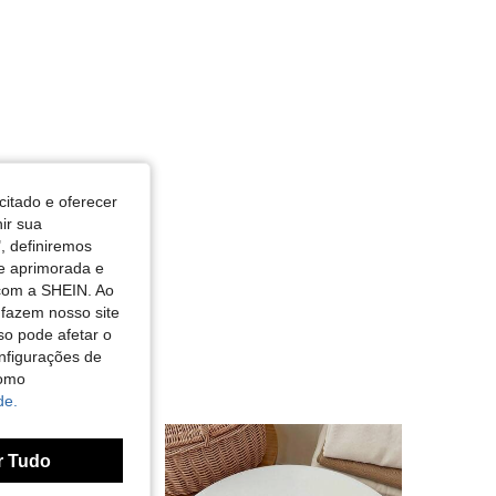
citado e oferecer
nir sua
, definiremos
de aprimorada e
 com a SHEIN. Ao
 fazem nosso site
so pode afetar o
nfigurações de
como
de.
r Tudo