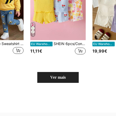
18
SHEIN Conjunto de Sweatshirt de Gola Redonda e Calças com Padrão de Abelha para Bebé Menina
SHEIN 6pcs/Conjunto Bebé Menina Lactente Criança Pequena 0-3 Anos Fofo Férias de Verão Tecido de Malha Macia com Ondas Top Sem Mangas T-shirt & Shorts Conjunto Amarelo Pastel
SH
EU Warehouse
EU Warehouse
11,11€
19,99€
Ver mais