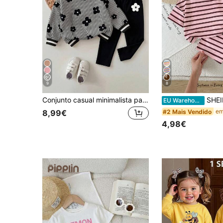
9
8
Conjunto casual minimalista para bebé menina com sweatshirt solta de gola redonda e calças compridas de cintura elástica, adequado para outono/inverno
SHEIN Conjunto casual, minimalista, confortável e giro para be
EU Warehouse
#2 Mais Vendido
8,99€
4,98€