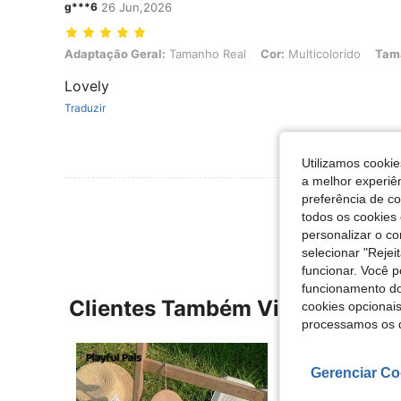
g***6
26 Jun,2026
Adaptação Geral: Tamanho Real, Cor: Multicolorido, Tamanho: 2-3
Adaptação Geral:
Tamanho Real
Cor:
Multicolorido
Tam
Lovely
Traduzir
Utilizamos cookie
a melhor experiên
Ver Mais Ava
preferência de c
todos os cookies 
personalizar o c
selecionar "Rejei
funcionar. Você 
funcionamento do
Clientes Também Visitaram
cookies opcionai
processamos os 
Gerenciar Co