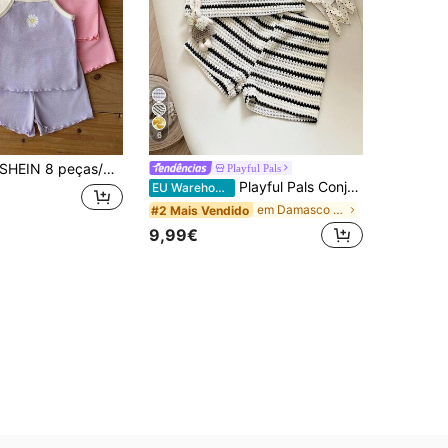
6
EIN 8 peças/Bebé menina 0-3 anos Macio Verão Paleta de Cores Verão Fofo Férias Tricotado Canelado Assimétrico Colete T-shirt Top e Shorts Conjunto Uso Diário Passeio
Playful Pals
Playful Pals Conjunto infantil feminino de 2 peças: blusa regata listrada em jacquard sem mangas + shorts com elástico na cintura. Ideal para passeios de verão ou férias.
EU Warehouse
em Damasco Conjuntos para bebé menina
#2 Mais Vendido
9,99€