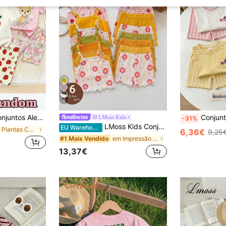
5
ica e Calções Biker para Bebé Menina, Estampa de Arco-Íris Colorida com Flores, Borboletas, Veado e Morango, para Todas as Estações, Rosa, Branco e Magenta, Doce e Fofo
Conjunto de T-shirt de manga curta com gola redonda e calções para bebé menin
LMoss Kids
-31%
LMoss Kids Conjunto de 6 peças para bebê menina, estilo casual minimalista, com estampa fofa: blusa regata e shorts.
EU Warehouse
em Plantas Coordenadas de t-shirt para bebés menin
6,36€
9,25
em Impressão completa Blusa de alças coordenada pa
#1 Mais Vendido
13,37€