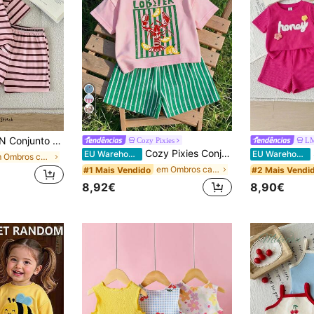
4
bé menina, 2 peças, em tecido texturado com aplicações decorativas, inclui top de alças e calças de perna reta, ideal para primavera e verão
Cozy Pixies
LM
Cozy Pixies Conjunto de 2 peças para bebé menina, estilo férias, casual e simples, top pullover de manga curta com gola redonda macia e estampado de camarão, calções elásticos com riscas verdes
S
EU Warehouse
EU Warehouse
em Ombros caídos Coordenadas de t-shirt para bebés
em Ombros caídos Coordenadas de t-shirt para bebés
#1 Mais Vendido
#2 Mais Vendi
8,92€
8,90€