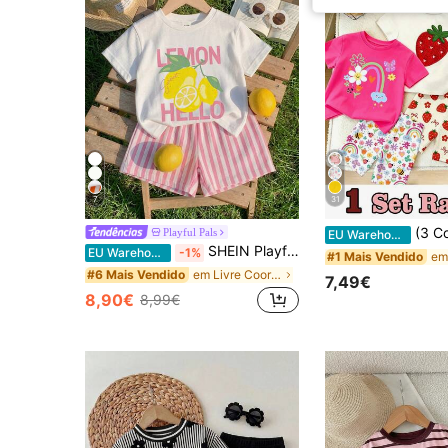
7
31
(3 Conjuntos Aleatórios, Envio de 1 Conjunto) Conjunto de T-shirt Curta Bás
Playful Pals
EU Warehouse
SHEIN Playful Pals 2 peças/conjunto T-shirt de manga curta com gola redonda e estampa de limão e calções às riscas, branco, verão, fofo, férias, conjunto para bebé e criança pequena
EU Warehouse
-1%
#1 Mais Vendido
em Livre Coordenadas de t-shirt para bebés meninas
#6 Mais Vendido
7,49€
8,90€
8,99€