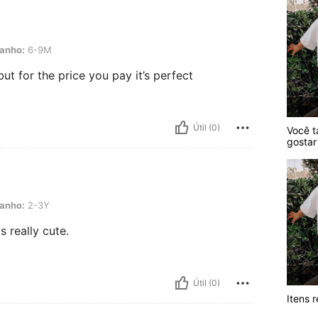
M
anho:
6-9M
but for the price you pay it’s perfect
Útil (0)
Você 
gostar
Y
anho:
2-3Y
is really cute.
Útil (0)
Itens 