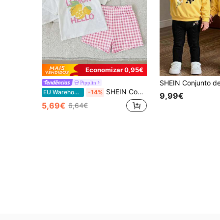
Economizar 0,95€
Pipplin
SHEIN Conjunto de 2 peças para bebê menina com estampa de morango, camiseta e legging, ideal para o dia a dia, férias e passeios. Estilo Y2K, confortável e perfeito para o outono. Conjunto infantil moderno e estiloso. Conjunto de duas peças com estampa de morango, acessível e perfeito para o fim de semana. Conforto garantido. Camiseta com estampa de morango, conjunto de frutas para bebê menina com shorts vermelhos e vestido de frutas para bebê.
EU Warehouse
-14%
9,99€
5,69€
6,64€