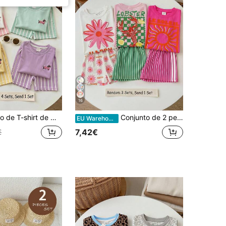
16
a, estilo vintage casual, com estampado mini cartoon de cão dachshund, riscas largas, simples, confortável, para verão, rapariga elegante, regresso a casa
Conjunto de 2 peças para menina bebé, t-shirt de manga curta com gola redonda, corte largo, estilo casual minimalista, padrão às riscas com lagosta, bloco de cores, retro, férias à beira-mar, adequado para primavera/verão, uso diário, casual, passeios e campus
EU Warehouse
7,42€
€