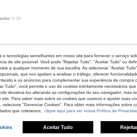
Y
anho:
2-3Y
Útil (0)
s e tecnologias semelhantes em nosso site para fornecer o serviço soli
cia de site possível. Você pode "Rejeitar Tudo", "Aceitar Tudo" ou defi
liações
ookie a qualquer momento de sua escolha. Ao selecionar "Aceitar Tudo"
opcionais, que nos ajudam a analisar o tráfego, oferecer funcionalida
onteúdo e os anúncios para complementar sua experiência de compra
tar Tudo", você permite o uso de cookies estritamente necessários que
pode desativá-los alterando as configurações do seu navegador, mas is
 site. Para saber mais sobre os cookies que usamos e ajustar suas co
s, selecione "Gerenciar Cookies". Para obter mais informações sobre 
dados que coletamos,
clique aqui para ver nossa Política de Privacida
okies
Aceitar Tudo
Rejeita