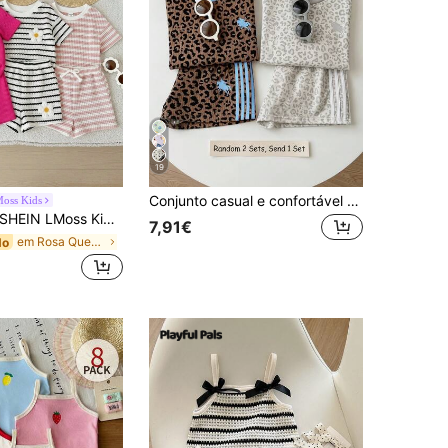
19
Conjunto casual e confortável de 2 peças para bebé menina, t-shirt de manga curta com gola redonda e calções, estampado leopardo castanho e riscas azuis, estilo vintage fofo, adequado para primavera/verão, uso diário, férias, festivais, passeios, campus, desporto, regresso a casa e volta às aulas
oss Kids
HEIN LMoss Kids Conjunto de 2 peças para bebê menina com blusa de manga curta bordada com letras e flores e shorts com elástico na cintura.
7,91€
em Rosa Quente Conjuntos para bebé menina
do