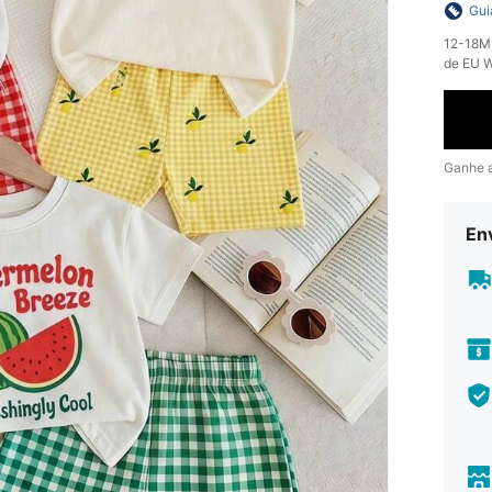
Gui
​12-18M
de EU 
Ganhe 
En