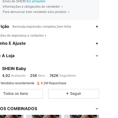
Envio de SHEIN
EU armazém
Informações e obrigações do vendedor
Para denunciar este vendedor e/ou produto
ição
Bermuda,Impressão completa,Sem linha
ções de segurança e contactos
4,92
25K
742K
nho E Ajuste
 A Loja
4,92
25K
742K
SHEIN Baby
4,92
25K
742K
Avaliação
Itens
Seguidores
e***l
pago
1 dia atrás
 Vendidos recentemente
4.1M Repurchase
4,92
25K
742K
Todos os itens
Seguir
4,92
25K
742K
LOS COMBINADOS