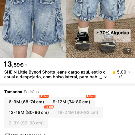
1/7
13
,59€
SHEIN Little Byeori Shorts jeans cargo azul, estilo c
5,00
asual e despojado, com bolso lateral, para beb
(2)
ês meninos. Perfeito para a primavera/verão, u
so diário, festas, praia, formaturas, férias de verão
e muito mais. Ideal para meninos de 2 anos, com es
Tamanho
Padrão
tampas e estilo casual.
13 left
14 left
6-9M
(68-74 cm)
9-12M
(74-80 cm)
16 left
12-18M
(80-86 cm)
18-24M
(86-92 cm)
2-3Y
(92-98 cm)