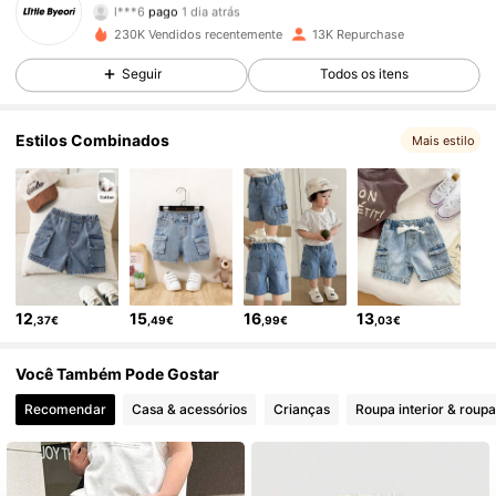
l***6
pago
1 dia atrás
230K Vendidos recentemente
13K Repurchase
12K Seguidores
4,82
Seguir
Todos os itens
Estilos Combinados
12K Seguidores
4,82
Mais estilo
12K Seguidores
4,82
12K Seguidores
4,82
12
15
16
13
,37€
,49€
,99€
,03€
12K Seguidores
4,82
Você Também Pode Gostar
Recomendar
Casa & acessórios
Crianças
Roupa interior & roup
12K Seguidores
4,82