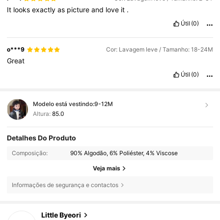
It
looks
exactly
as
picture
and
love
it
.
Útil
(0)
o***9
Cor: Lavagem leve / Tamanho: 18-24M
Great
Útil
(0)
Modelo está vestindo:
9-12M
Altura:
85.0
Detalhes Do Produto
Composição:
90% Algodão, 6% Poliéster, 4% Viscose
Veja mais
Informações de segurança e contactos
Little Byeori
12K Seguidores
4,82