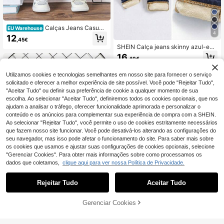
Calças Jeans Casuais
EU Warehouse
4
De Bebê Menino Com Rosto De De
12
,45€
senho Animado Bonitinho
SHEIN Calça jeans skinny azul-esc
ura básica para bebês meninos, co
16
,49€
m forro térmico e elástico, ideal par
a outono/inverno.
Utilizamos cookies e tecnologias semelhantes em nosso site para fornecer o serviço
solicitado e oferecer a melhor experiência de site possível. Você pode "Rejeitar Tudo",
"Aceitar Tudo" ou definir sua preferência de cookie a qualquer momento de sua
escolha. Ao selecionar "Aceitar Tudo", definiremos todos os cookies opcionais, que nos
ajudam a analisar o tráfego, oferecer funcionalidade aprimorada e personalizar o
conteúdo e os anúncios para complementar sua experiência de compra com a SHEIN.
Ao selecionar "Rejeitar Tudo", você permite o uso de cookies estritamente necessários
que fazem nosso site funcionar. Você pode desativá-los alterando as configurações do
seu navegador, mas isso pode afetar o funcionamento do site. Para saber mais sobre
os cookies que usamos e ajustar suas configurações de cookies opcionais, selecione
"Gerenciar Cookies". Para obter mais informações sobre como processamos os
dados que coletamos,
clique aqui para ver nossa Política de Privacidade.
Rejeitar Tudo
Aceitar Tudo
5
Gerenciar Cookies
SHEIN Shorts jeans fo
EU Warehouse
ADICIONAR AO CARRINHO
lgados, estilo boho casual, com lav
13
,99€
agem stonewashed e rasgos, para b
SHEIN Calça jeans preta folgada co
ebês meninos, com bolso aplicado.