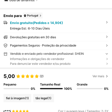
Guia de tamanhos
Envio para
Portugal
Envio gratuito(Pedidos ≥ 14,90€)
Entrega Est.:
6-10 Dias Úteis
Devoluções gratuitas em 30 dias
Pagamentos Seguros · Proteção da privacidade
Vendido e enviado pelo vendedor profissional: SHEIN
Informações e obrigações do vendedor
Para denunciar este vendedor e/ou produto
5,00
(2)
Ver mais
Pequeno
Tamanho Real
Grande
0%
100%
0%
fiel à imagem
(1)
tão legal
(1)
r***i
Cor: Lavagem leve / Tamanho: 2-3Y