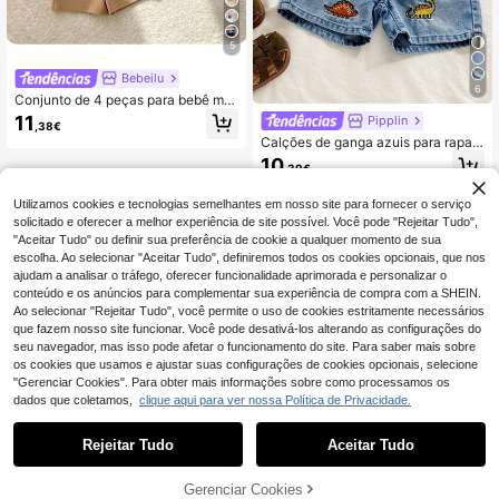
5
Bebeilu
6
Conjunto de 4 peças para bebê me
nino, casual, verão, tricô, cor sólida,
11
Pipplin
,38€
estampa de urso e dinossauro em re
Calções de ganga azuis para rapaz
levo, camiseta de manga curta e sh
bebé, novos, de verão, casuais, ma
orts.
10
,39€
cios, fofos, largos, com cintura elást
ica e padrão bordado de dinossaur
o, para primavera/verão, uso diário,
Utilizamos cookies e tecnologias semelhantes em nosso site para fornecer o serviço
streetwear, férias, aniversário, casu
solicitado e oferecer a melhor experiência de site possível. Você pode "Rejeitar Tudo",
al, festival, festa, praia, estilo countr
"Aceitar Tudo" ou definir sua preferência de cookie a qualquer momento de sua
y
escolha. Ao selecionar "Aceitar Tudo", definiremos todos os cookies opcionais, que nos
ajudam a analisar o tráfego, oferecer funcionalidade aprimorada e personalizar o
conteúdo e os anúncios para complementar sua experiência de compra com a SHEIN.
Ao selecionar "Rejeitar Tudo", você permite o uso de cookies estritamente necessários
que fazem nosso site funcionar. Você pode desativá-los alterando as configurações do
seu navegador, mas isso pode afetar o funcionamento do site. Para saber mais sobre
os cookies que usamos e ajustar suas configurações de cookies opcionais, selecione
"Gerenciar Cookies". Para obter mais informações sobre como processamos os
dados que coletamos,
clique aqui para ver nossa Política de Privacidade.
Rejeitar Tudo
Aceitar Tudo
Gerenciar Cookies
ADICIONAR AO CARRINHO