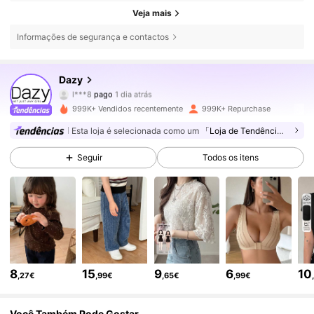
Veja mais
Informações de segurança e contactos
6.6M Seguidores
4,86
Dazy
m***h
seguiu
3 horas atrás
999K+ Vendidos recentemente
999K+ Repurchase
6.6M Seguidores
4,86
Esta loja é selecionada como um
「Loja de Tendências」
Seguir
Todos os itens
6.6M Seguidores
4,86
6.6M Seguidores
4,86
6.6M Seguidores
4,86
8
15
9
6
10
,27€
,99€
,65€
,99€
6.6M Seguidores
4,86
Você Também Pode Gostar