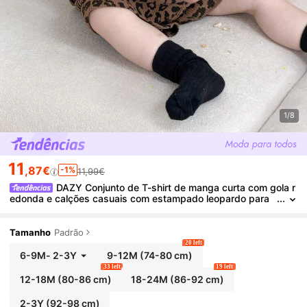
1/8
11
,87€
-1%
11,99€
DAZY Conjunto de T-shirt de manga curta com gola r
edonda e calções casuais com estampado leopardo para
bebé rapaz, verão, criança pequena
Tamanho
Padrão
20 left
6-9M
-
2-3Y
9-12M
(74-80 cm)
33 left
19 left
12-18M
(80-86 cm)
18-24M
(86-92 cm)
2-3Y
(92-98 cm)