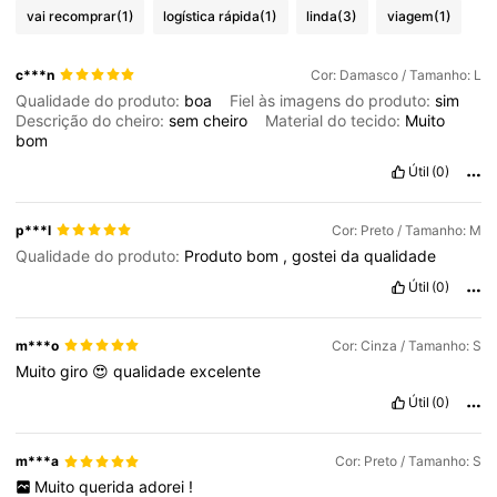
vai recomprar
(1)
logística rápida
(1)
linda
(3)
viagem
(1)
c***n
Cor: Damasco / Tamanho: L
Qualidade do produto:
boa
Fiel às imagens do produto:
sim
Descrição do cheiro:
sem
cheiro
Material do tecido:
Muito
bom
Útil
(0)
p***l
Cor: Preto / Tamanho: M
Qualidade do produto:
Produto
bom
,
gostei
da
qualidade
Útil
(0)
m***o
Cor: Cinza / Tamanho: S
Muito
giro
😍
qualidade
excelente
Útil
(0)
m***a
Cor: Preto / Tamanho: S
Muito
querida
adorei
!