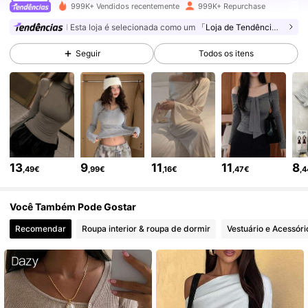
999K+ Vendidos recentemente
999K+ Repurchase
6.6M Seguidores
4,86
Esta loja é selecionada como um
「Loja de Tendências」
Seguir
Todos os itens
6.6M Seguidores
4,86
6.6M Seguidores
4,86
6.6M Seguidores
4,86
13
9
11
11
8
,49€
,99€
,16€
,47€
,
6.6M Seguidores
4,86
Você Também Pode Gostar
Recomendar
Roupa interior & roupa de dormir
Vestuário e Acessóri
6.6M Seguidores
4,86
6.6M Seguidores
4,86