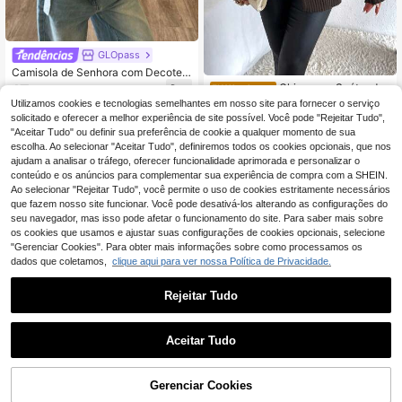
GLOpass
Camisola de Senhora com Decote e
m V Profundo Cruzado, Manga Com
Chiquease Suéter de
17
EU Warehouse
,01€
prida e Design com Laço, Cintura Sl
malha canelada com gola alta e bar
34 Left
Utilizamos cookies e tecnologias semelhantes em nosso site para fornecer o serviço
im Fit, Top de Malha, Casaco de Ma
ra dividida para outono/inverno
solicitado e oferecer a melhor experiência de site possível. Você pode "Rejeitar Tudo",
12
lha Quente, Adequado para Desloc
,89€
-32%
18,99€
"Aceitar Tudo" ou definir sua preferência de cookie a qualquer momento de sua
ações Diárias e Múltiplas Ocasiões,
Estilo Minimalista Casual Elegante
escolha. Ao selecionar "Aceitar Tudo", definiremos todos os cookies opcionais, que nos
Sofisticado e Moderno, Novidade d
ajudam a analisar o tráfego, oferecer funcionalidade aprimorada e personalizar o
e Outono/Inverno
conteúdo e os anúncios para complementar sua experiência de compra com a SHEIN.
Ao selecionar "Rejeitar Tudo", você permite o uso de cookies estritamente necessários
que fazem nosso site funcionar. Você pode desativá-los alterando as configurações do
seu navegador, mas isso pode afetar o funcionamento do site. Para saber mais sobre
os cookies que usamos e ajustar suas configurações de cookies opcionais, selecione
"Gerenciar Cookies". Para obter mais informações sobre como processamos os
dados que coletamos,
clique aqui para ver nossa Política de Privacidade.
Rejeitar Tudo
Aceitar Tudo
Gerenciar Cookies
ADICIONAR AO CARRINHO
Dazy
7