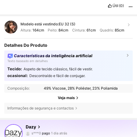
Útil
(0)
Modelo está vestindo:
EU 32 (S)
Altura:
164cm
Peito:
84cm
Cintura:
61cm
Quadris:
85cm
Detalhes Do Produto
Características da inteligência artificial
Texto baseado em detalhes
Tecido:
Aspeto de tecido clássico, fácil de vestir.
ocasional:
Descontraído e fácil de conjugar.
Composição:
49% Viscose, 28% Poliéster, 23% Poliamida
Veja mais
Informações de segurança e contactos
6.6M Seguidores
4,86
Dazy
s***0
pago
1 dia atrás
r***9
seguiu
3 horas atrás