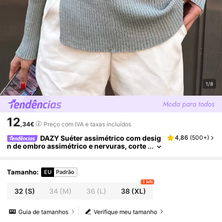
1/8
12
,34€
Preço com IVA e taxas incluídos
DAZY Suéter assimétrico com desig
4,86
(
500+
)
n de ombro assimétrico e nervuras, corte
slim, bainha dividida, manga comprida, o
utono/inverno
Tamanho
:
EU
Padrão
1 left
32
(S)
34
(M)
36
(L)
38
(XL)
Guia de tamanhos
Verifique meu tamanho