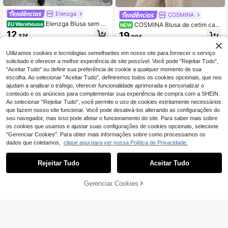
Elenzga
COSMINA
Elenzga Blusa sem m
EU Warehouse
COSMINA Blusa de cetim cas
NEW
angas com gola alta e cintura alta e
ual elegante para mulher com gola
12
19
,37€
,99€
bainha baixa, roupa de escritório el
alta e botões de rã
egante para primavera/verão
Utilizamos cookies e tecnologias semelhantes em nosso site para fornecer o serviço
solicitado e oferecer a melhor experiência de site possível. Você pode "Rejeitar Tudo",
"Aceitar Tudo" ou definir sua preferência de cookie a qualquer momento de sua
escolha. Ao selecionar "Aceitar Tudo", definiremos todos os cookies opcionais, que nos
ajudam a analisar o tráfego, oferecer funcionalidade aprimorada e personalizar o
conteúdo e os anúncios para complementar sua experiência de compra com a SHEIN.
Ao selecionar "Rejeitar Tudo", você permite o uso de cookies estritamente necessários
que fazem nosso site funcionar. Você pode desativá-los alterando as configurações do
seu navegador, mas isso pode afetar o funcionamento do site. Para saber mais sobre
os cookies que usamos e ajustar suas configurações de cookies opcionais, selecione
"Gerenciar Cookies". Para obter mais informações sobre como processamos os
dados que coletamos,
clique aqui para ver nossa Política de Privacidade.
Rejeitar Tudo
Aceitar Tudo
ADICIONAR AO
Gerenciar Cookies
COMPRE AGORA
11
CARRINHO
Breezaya
Easowa
SHEIN Holidaya Novo
EU Warehouse
Easowa Blusa regata
EU Warehouse
top de alças cáqui de verão para m
sem mangas com alças finas e barr
#5 Mais Vendido
em Decote em V Tops, blusas e camisetas femininas
#1 Mais Vendido
em Algodão Mulheres Tank Tops & Camis
ulher, top de alças elegante e casua
a assimétrica, perfeita para o verão.