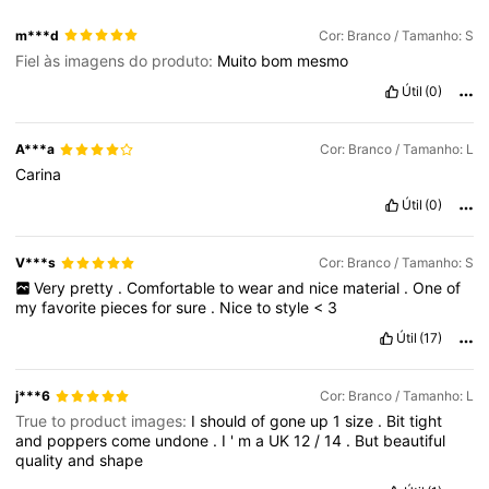
m***d
Cor: Branco / Tamanho: S
Fiel às imagens do produto:
Muito
bom
mesmo
Útil
(0)
A***a
Cor: Branco / Tamanho: L
Carina
Útil
(0)
V***s
Cor: Branco / Tamanho: S
Very
pretty
.
Comfortable
to
wear
and
nice
material
.
One
of
my
favorite
pieces
for
sure
.
Nice
to
style
<
3
Útil
(17)
j***6
Cor: Branco / Tamanho: L
True to product images:
I
should
of
gone
up
1
size
.
Bit
tight
and
poppers
come
undone
.
I
'
m
a
UK
12
/
14
.
But
beautiful
quality
and
shape