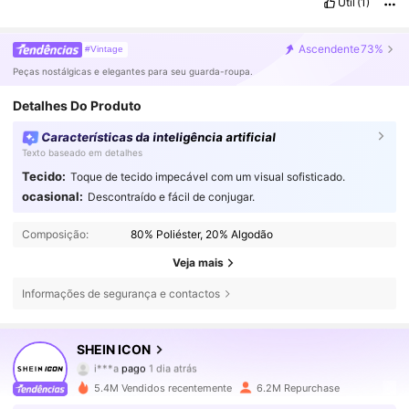
Útil
(1)
Ascendente
73%
#Vintage
Peças nostálgicas e elegantes para seu guarda-roupa.
Detalhes Do Produto
Características da inteligência artificial
Texto baseado em detalhes
Tecido:
Toque de tecido impecável com um visual sofisticado.
ocasional:
Descontraído e fácil de conjugar.
Composição:
80% Poliéster, 20% Algodão
Veja mais
Informações de segurança e contactos
SHEIN ICON
1.8M Seguidores
4,84
i***a
pago
1 dia atrás
m***8
seguiu
5 minutos atrás
5.4M Vendidos recentemente
6.2M Repurchase