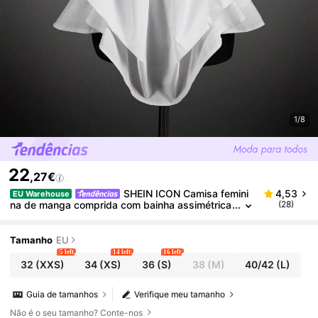
1/8
22
,27€
SHEIN ICON Camisa femini
4,53
EU Warehouse
na de manga comprida com bainha assimétrica
(28)
e franzido.
Tamanho
EU
5 left
14 left
16 left
32
(XXS)
34
(XS)
36
(S)
38
(M)
40/42
(L)
Guia de tamanhos
Verifique meu tamanho
Não é o seu tamanho? Conte-nos