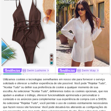
Swim Lushoire
Swim Vcay
Swim Lushoire Verão
Swim Vcay Camisa de verão f
EU Warehouse
NEW
15
Praia Sólido Amarrar Costas Mergul
eminina de luxo premium com gola l
(1000+)
Utilizamos cookies e tecnologias semelhantes em nosso site para fornecer o serviço
,99€
hando Fato de Banho Fato de Banh
apela, bordada, manga comprida, c
15
solicitado e oferecer a melhor experiência de site possível. Você pode "Rejeitar Tudo",
,83€
-1%
15,99€
o Marrom Fato de Banho Fato de Ba
or lisa, tecido entrançado, efeito em
"Aceitar Tudo" ou definir sua preferência de cookie a qualquer momento de sua
nho Fato de Banho Uma Peça Fato
agrecedor, versátil e única, blusa ca
escolha. Ao selecionar "Aceitar Tudo", definiremos todos os cookies opcionais, que nos
de Banho Fato de Banho Feminino
rdigan para férias e praia
ajudam a analisar o tráfego, oferecer funcionalidade aprimorada e personalizar o
conteúdo e os anúncios para complementar sua experiência de compra com a SHEIN.
Ao selecionar "Rejeitar Tudo", você permite o uso de cookies estritamente necessários
que fazem nosso site funcionar. Você pode desativá-los alterando as configurações do