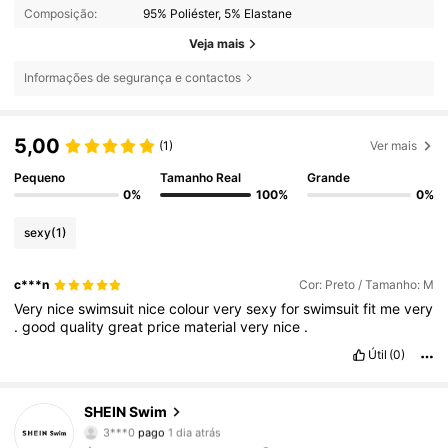
Composição:
95% Poliéster, 5% Elastane
Veja mais
Informações de segurança e contactos
5,00
(1)
Ver mais
Pequeno
Tamanho Real
Grande
0%
100%
0%
sexy
(1)
c***n
Cor: Preto / Tamanho: M
Very
nice
swimsuit
nice
colour
very
sexy
for
swimsuit
fit
me
very
.
good
quality
great
price
material
very
nice
.
Útil
(0)
414K Seguidores
SHEIN Swim
4,88
3***0
pago
1 dia atrás
s***a
seguiu
4 horas atrás