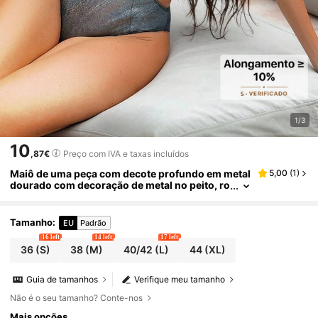
1/3
10
,87€
Preço com IVA e taxas incluídos
Maiô de uma peça com decote profundo em metal
5,00
(
1
)
dourado com decoração de metal no peito, ro
upa sexy de férias de praia de verão para mul
heres, adequado para praia, resort, festa, boate
Tamanho
:
EU
Padrão
16 left
14 left
17 left
36
(S)
38
(M)
40/42
(L)
44
(XL)
Guia de tamanhos
Verifique meu tamanho
Não é o seu tamanho? Conte-nos
Mais opções