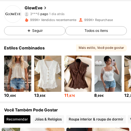
822K Seguidores
4,70
GlowEve
3***6
pago
1 dia atrás
y***9
seguiu
5 minutos atrás
999K+ Vendidos recentemente
999K+ Repurchase
822K Seguidores
4,70
Seguir
Todos os itens
822K Seguidores
4,70
Estilos Combinados
Mais estilo
, Você pode gostar
822K Seguidores
4,70
822K Seguidores
4,70
10
13
11
8
12
,49€
,85€
,87€
,99€
,
822K Seguidores
4,70
Você Também Pode Gostar
Recomendar
Jóias & Relógios
Roupa interior & roupa de dormir
822K Seguidores
4,70