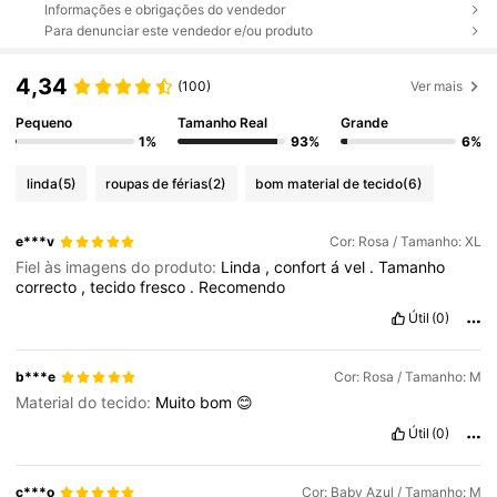
Informações e obrigações do vendedor
Para denunciar este vendedor e/ou produto
4,34
(100)
Ver mais
Pequeno
Tamanho Real
Grande
1%
93%
6%
linda
(5)
roupas de férias
(2)
bom material de tecido
(6)
e***v
Cor: Rosa / Tamanho: XL
Fiel às imagens do produto:
Linda
,
confort
á
vel
.
Tamanho
correcto
,
tecido
fresco
.
Recomendo
Útil
(0)
b***e
Cor: Rosa / Tamanho: M
Material do tecido:
Muito
bom
😊
Útil
(0)
c***o
Cor: Baby Azul / Tamanho: M