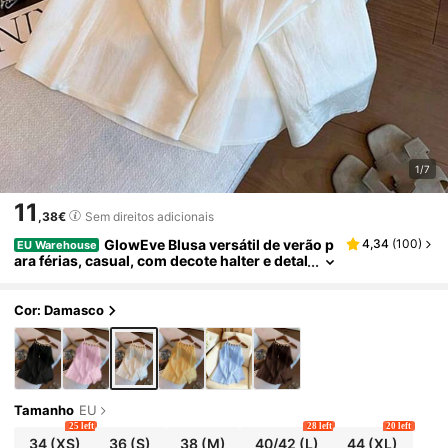
1/7
11
,38€
Sem direitos adicionais
GlowEve Blusa versátil de verão p
4,34
(
100
)
EU Warehouse
ara férias, casual, com decote halter e detal
hes em renda com aplicações de miçanga
s.
Cor: Damasco
Tamanho
EU
25 left
28 left
20 left
34
(XS)
36
(S)
38
(M)
40/42
(L)
44
(XL)