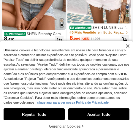
11
SHEIN LUNE Blusa fe
EU Warehouse
minina de primavera/verão elegant
#5 Mais Vendido
em Botão Regatas sem mangas frescas
SHEIN Frenchy Camis
EU Warehouse
e, chique, luxuosa e minimalista, co
8
8
ole de Verão Elegante com Decoraç
,99€
-25%
11,99€
,41€
m design casual boêmio, perfeita pa
ão de Renda em Cor Sólida
ra férias, trabalho ou deslocamento
diário. Estilo vintage, confortável, e
Utilizamos cookies e tecnologias semelhantes em nosso site para fornecer o serviço
m tecido tipo linho, cor sólida, decot
solicitado e oferecer a melhor experiência de site possível. Você pode "Rejeitar Tudo",
e franzido com detalhes em miçang
"Aceitar Tudo" ou definir sua preferência de cookie a qualquer momento de sua
as, modelagem evasê, alças finas e
escolha. Ao selecionar "Aceitar Tudo", definiremos todos os cookies opcionais, que nos
amarração nas costas. Ideal para o
verão. Looks femininos fofos para o
ajudam a analisar o tráfego, oferecer funcionalidade aprimorada e personalizar o
verão. Blusa marrom para o verão.
conteúdo e os anúncios para complementar sua experiência de compra com a SHEIN.
Blusas femininas para o verão.
Ao selecionar "Rejeitar Tudo", você permite o uso de cookies estritamente necessários
que fazem nosso site funcionar. Você pode desativá-los alterando as configurações do
seu navegador, mas isso pode afetar o funcionamento do site. Para saber mais sobre
os cookies que usamos e ajustar suas configurações de cookies opcionais, selecione
"Gerenciar Cookies". Para obter mais informações sobre como processamos os
dados que coletamos,
clique aqui para ver nossa Política de Privacidade.
Rejeitar Tudo
Aceitar Tudo
ADICIONAR AO
Gerenciar Cookies
COMPRE AGORA
5
CARRINHO