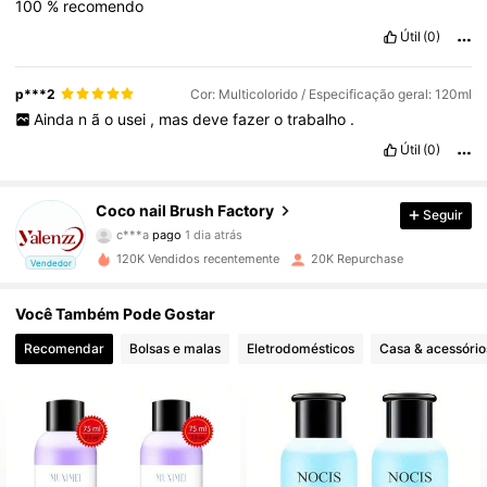
100
%
recomendo
Útil
(0)
p***2
Cor: Multicolorido / Especificação geral: 120ml
Ainda
n
ã
o
usei
,
mas
deve
fazer
o
trabalho
.
Útil
(0)
Coco nail Brush Factory
Seguir
1.6K Seguidores
4,90
c***a
pago
1 dia atrás
120K Vendidos recentemente
20K Repurchase
Vendedor
1.6K Seguidores
4,90
Você Também Pode Gostar
Recomendar
Bolsas e malas
Eletrodomésticos
Casa & acessório
1.6K Seguidores
4,90
1.6K Seguidores
4,90
1.6K Seguidores