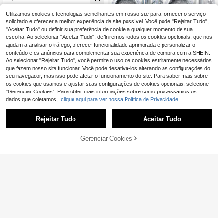
Utilizamos cookies e tecnologias semelhantes em nosso site para fornecer o serviço
solicitado e oferecer a melhor experiência de site possível. Você pode "Rejeitar Tudo",
"Aceitar Tudo" ou definir sua preferência de cookie a qualquer momento de sua
escolha. Ao selecionar "Aceitar Tudo", definiremos todos os cookies opcionais, que nos
ajudam a analisar o tráfego, oferecer funcionalidade aprimorada e personalizar o
conteúdo e os anúncios para complementar sua experiência de compra com a SHEIN.
Ao selecionar "Rejeitar Tudo", você permite o uso de cookies estritamente necessários
que fazem nosso site funcionar. Você pode desativá-los alterando as configurações do
seu navegador, mas isso pode afetar o funcionamento do site. Para saber mais sobre
os cookies que usamos e ajustar suas configurações de cookies opcionais, selecione
"Gerenciar Cookies". Para obter mais informações sobre como processamos os
dados que coletamos,
clique aqui para ver nossa Política de Privacidade.
Rejeitar Tudo
Aceitar Tudo
Conjunto de 6 unidades de pó crom
ado metálico para unhas, pó brilhan
3
,45€
te para unhas, cores da moda/prat
Gerenciar Cookies
ADICIONAR AO CARRINHO
a/dourado/branco, conjunto de 6 co
res de pó para unhas com efeito es
SAUA 10 cores de pó de unhas sóli
pelho mágico, decorações para unh
do e degradê, rosa, azul, roxo, amar
as, suprimentos para salão de belez
5
,98€
elo degradê, cria efeito de arte de u
a
nhas dopamina fofo, vem com 3 pin
céis de sombra, conjunto de pó de u
nhas, salão de unhas DIY