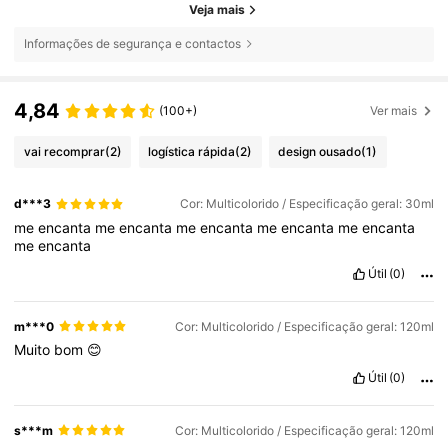
Veja mais
Informações de segurança e contactos
4,84
(100+)
Ver mais
vai recomprar
(2)
logística rápida
(2)
design ousado
(1)
d***3
Cor: Multicolorido / Especificação geral: 30ml
me
encanta
me
encanta
me
encanta
me
encanta
me
encanta
me
encanta
Útil
(0)
m***0
Cor: Multicolorido / Especificação geral: 120ml
Muito
bom
😊
Útil
(0)
s***m
Cor: Multicolorido / Especificação geral: 120ml