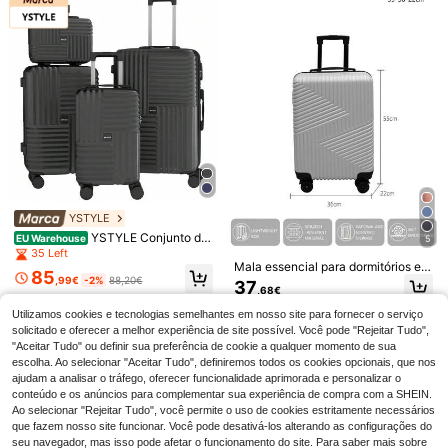
o, Adequado para Múltiplos Cenário
pinanymi kabinami, idealna do podr
s
31
,68€
óży tanimi liniami lotniczymi
YSTYLE
YSTYLE Conjunto de
EU Warehouse
5
4 malas rígidas em ABS preto com
4
35 Left
3 malas giratórias + nécessaire, ta
Mala essencial para dormitórios es
85
Fabricado na Europa, bagagem ess
manhos 12/20/24/28 polegadas, po
colares, mala essencial para dormit
,99€
-2%
88,20€
37
,68€
encial para dormitórios escolares, b
rtáteis e duráveis para viagens de f
órios universitários, mala escolar, m
32
BLING BABIES Mochila com Rodas
,48€
agagem essencial para dormitórios
érias, negócios e lazer.
ala de viagem, resistente, mala de
para Rapariga 3 Peças, Rosa, Dupla
#4 Mais Vendido
em Pastéis Frescos Bagagem
Utilizamos cookies e tecnologias semelhantes em nosso site para fornecer o serviço
universitários, bagagem escolar, ba
mão essencial para férias, malas, c
Face, Design Fofo de Gato de Dese
solicitado e oferecer a melhor experiência de site possível. Você pode "Rejeitar Tudo",
gagem de viagem, durável, bagage
72
onjuntos de malas com rodinhas, b
nhos Animados com Lantejoulas, pa
,11€
"Aceitar Tudo" ou definir sua preferência de cookie a qualquer momento de sua
m de mão essencial para férias, mal
agagem pessoal, bagagem despac
ra Estudantes, com Bolsa de Mão e
as, conjuntos de malas com rodinha
escolha. Ao selecionar "Aceitar Tudo", definiremos todos os cookies opcionais, que nos
hada, malas de quatro rodas, malas
Estojo para Canetas, Refletora Notu
s, bagagem de mão, bagagem desp
rígidas com rodinhas, conjuntos de
ajudam a analisar o tráfego, oferecer funcionalidade aprimorada e personalizar o
rna
achada, malas de quatro rodas, mal
malas em material ABS, malas com
conteúdo e os anúncios para complementar sua experiência de compra com a SHEIN.
as rígidas com rodinhas, conjuntos
rodinhas, bagagem de mão.
Ao selecionar "Rejeitar Tudo", você permite o uso de cookies estritamente necessários
de malas de ABS, malas com rodinh
que fazem nosso site funcionar. Você pode desativá-los alterando as configurações do
as, bagagem de mão
seu navegador, mas isso pode afetar o funcionamento do site. Para saber mais sobre