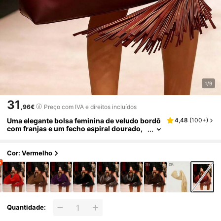
1/9
31
,96€
Preço com IVA e direitos incluídos
Uma elegante bolsa feminina de veludo bordô
4,48
(
100+
)
com franjas e um fecho espiral dourado,
perfeita para festas noturnas e eventos s
ociais.
Cor: Vermelho
%
Quantidade: