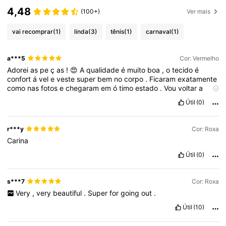
4,48
(100+)
Ver mais
vai recomprar
(1)
linda
(3)
tênis
(1)
carnaval
(1)
a***5
Cor: Vermelho
Adorei
as
pe
ç
as
!
😍
A
qualidade
é
muito
boa
,
o
tecido
é
confort
á
vel
e
veste
super
bem
no
corpo
.
Ficaram
exatamente
como
nas
fotos
e
chegaram
em
ó
timo
estado
.
Vou
voltar
a
comprar
sem
d
ú
vida
!
✨
Útil
(0)
r***y
Cor: Roxa
Carina
Útil
(0)
s***7
Cor: Roxa
Very
,
very
beautiful
.
Super
for
going
out
.
Útil
(10)