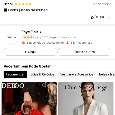
O***u
Cor: Vermelho
Looks
just
as
described
.
Útil
(0)
5.6K Seguidores
4,54
Faye Flair
p***3
seguiu
3 horas atrás
Vendedor
33K Vendidos recentemente
637 Repurchase
5.6K Seguidores
4,54
Seguir
Todos os itens
5.6K Seguidores
4,54
Você Também Pode Gostar
Recomendar
Jóias & Relógios
Vestuário e Acessórios
beleza & 
5.6K Seguidores
4,54
5.6K Seguidores
4,54
5.6K Seguidores
4,54