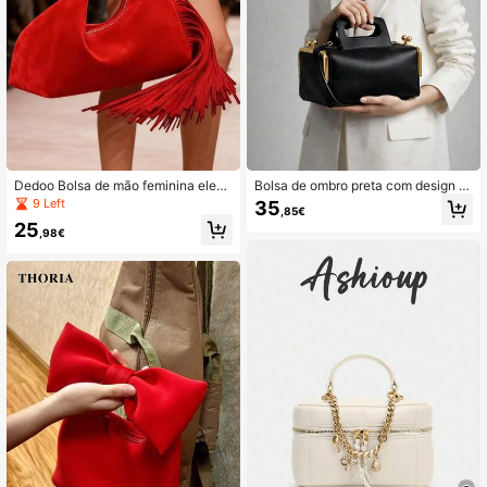
5.6K Seguidores
4,54
5.6K Seguidores
4,54
Dedoo Bolsa de mão feminina elega
Bolsa de ombro preta com design m
nte em veludo bordô com borlas e g
oderno, bolsa transversal com fech
9 Left
35
,85€
5.6K Seguidores
ancho espiral dourado, ideal para fe
o de correr moderna, bolsa de mão
4,54
25
stas noturnas e eventos sociais
vintage de luxo com fivela no topo
,98€
5.6K Seguidores
4,54
5.6K Seguidores
4,54