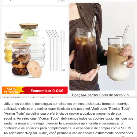
vo para bebidas em casa, copo tran
quada para Latte, Café, Sumo, Leit
sparente ondulado para suco, vário
e, Escolha Atenciosa para Presente
s estilos disponíveis, 490/580/600
ar.
ml
Economizar 0,04€
1 peça/4 peças Copo de vidro vinta
KEMORELA 1pc/2pcs/4pcs Copo d
ge às riscas de 500 ml/16,6 oz, cop
9
,39€
e vidro transparente, Copo para beb
o de café transparente canelado, c
39 Left
Utilizamos cookies e tecnologias semelhantes em nosso site para fornecer o serviço
idas geladas, Copo de leite para caf
opo para bebidas, artigos de vidro v
solicitado e oferecer a melhor experiência de site possível. Você pode "Rejeitar Tudo",
10
é da manhã, Copo para coquetel
intage, adequado para água, leite, a
,18€
10,22€
"Aceitar Tudo" ou definir sua preferência de cookie a qualquer momento de sua
veia, chá, sumo, pequeno-almoço,
escolha. Ao selecionar "Aceitar Tudo", definiremos todos os cookies opcionais, que nos
café, bebidas, etc., adequado para
ajudam a analisar o tráfego, oferecer funcionalidade aprimorada e personalizar o
café, casa, restaurante, festa, baile,
conteúdo e os anúncios para complementar sua experiência de compra com a SHEIN.
escritório, presente para o Dia do P
ai, presente para o Dia da Mãe, pres
Ao selecionar "Rejeitar Tudo", você permite o uso de cookies estritamente necessários