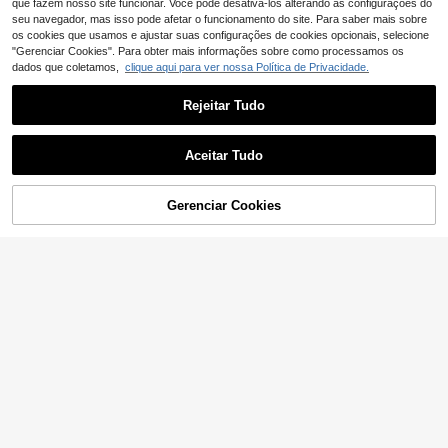
ente para amigo, presente para nam
que fazem nosso site funcionar. Você pode desativá-los alterando as configurações do
orado e namorada, presente para m
seu navegador, mas isso pode afetar o funcionamento do site. Para saber mais sobre
embro da família, presente para prof
os cookies que usamos e ajustar suas configurações de cookies opcionais, selecione
essor, presente para colega, presen
"Gerenciar Cookies". Para obter mais informações sobre como processamos os
te de Ação de Graças, presente de
dados que coletamos,
clique aqui para ver nossa Política de Privacidade.
aniversário, presente de Halloween
Rejeitar Tudo
Aceitar Tudo
ADICIONAR AO
Gerenciar Cookies
COMPRE AGORA
CARRINHO