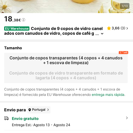
1/13
18
,38€
Conjunto de 9 copos de vidro canel
3,66
(
3
)
EU Warehouse
ados com canudos de vidro, copos de café g
elado estéticos de grande capacidade, copos
de vidro ondulados com bolhas, copos de vidro c
anelados, copos de cerveja, copos de refrigerant
Tamanho
e para coquetel, presente de Natal, utensílios par
17 left
a bebidas de cerveja, café gelado, conjunto de co
Conjunto de copos transparentes (4 copos + 4 canudos
pos de vidro, copos com design ondulado, utens
+ 1 escova de limpeza)
ílios para bebidas modernos, textura canelada
Conjunto de copos de vidro transparente em formato de
lagarta (4 copos + 4 canudos)
​Conjunto de copos transparentes (4 copos + 4 canudos + 1 escova de
limpeza) é fornecido pela EU Warehouse oferecendo
entrega mais rápida
.
Envio para
Portugal
Envio gratuito
Entrega Est.:
Agosto 13 - Agosto 24