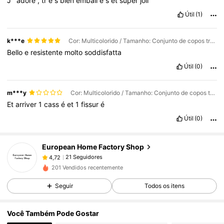
J
’
adore
,
tr
è
s
bien
emball
é
s
et
super
joli
Útil
(1)
k***e
Cor: Multicolorido / Tamanho: Conjunto de copos transparentes (4 copos + 4 canudos + 1 escova de limpeza)
Bello
e
resistente
molto
soddisfatta
Útil
(0)
m***y
Cor: Multicolorido / Tamanho: Conjunto de copos transparentes (4 copos + 4 canudos + 1 escova de limpeza)
Et
arriver
1
cass
é
et
1
fissur
é
Útil
(0)
21 Seguidores
4,72
European Home Factory Shop
21 Seguidores
4,72
t***6
seguiu
1 dia atrás
21 Seguidores
4,72
201 Vendidos recentemente
21 Seguidores
4,72
Seguir
Todos os itens
21 Seguidores
4,72
Você Também Pode Gostar
21 Seguidores
4,72