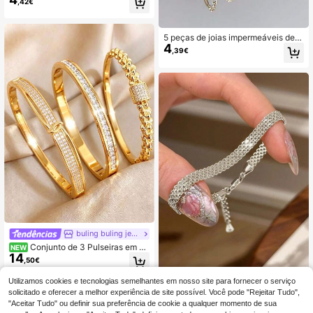
,42€
equada para homens e mulheres, us
o diário e para festas, presentes par
a o Dia dos Namorados, joias para t
odas as estações
5 peças de joias impermeáveis de a
4
ço inoxidável da moda, adequadas
,39€
para roupas de praia de verão
buling buling jewelry
Conjunto de 3 Pulseiras em Es
NEW
14
tilos Variados de Cobre e Aço Inoxid
,50€
ável, Acessórios Femininos Minimal
istas Anti-Oxidação Discretos e Nã
Utilizamos cookies e tecnologias semelhantes em nosso site para fornecer o serviço
1 pulseira elegante de prata com pi
o Exagerados, Acessórios Feminino
4
ngente de coração que não desbot
solicitado e oferecer a melhor experiência de site possível. Você pode "Rejeitar Tudo",
s de Alta Gama para Escritório e De
,14€
4,18€
a, perfeita para o Dia dos Namorado
"Aceitar Tudo" ou definir sua preferência de cookie a qualquer momento de sua
slocações, Não Desbotam
s, aniversário e uso diário