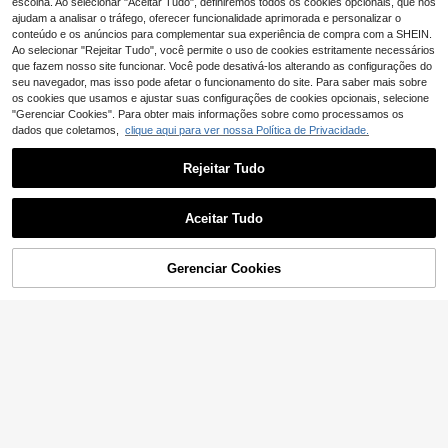
escolha. Ao selecionar "Aceitar Tudo", definiremos todos os cookies opcionais, que nos
ajudam a analisar o tráfego, oferecer funcionalidade aprimorada e personalizar o
conteúdo e os anúncios para complementar sua experiência de compra com a SHEIN.
Ao selecionar "Rejeitar Tudo", você permite o uso de cookies estritamente necessários
que fazem nosso site funcionar. Você pode desativá-los alterando as configurações do
seu navegador, mas isso pode afetar o funcionamento do site. Para saber mais sobre
os cookies que usamos e ajustar suas configurações de cookies opcionais, selecione
"Gerenciar Cookies". Para obter mais informações sobre como processamos os
dados que coletamos,
clique aqui para ver nossa Política de Privacidade.
Rejeitar Tudo
URMYLADY CHARM JEWELRY
Pulseira rígida redonda lisa de 10 m
Aceitar Tudo
6
m banhada a prata de lei 925, joia c
,12€
harmosa e elegante para mulheres,
CHOICE JEWELRY
ideal para casamentos e noivados.
Pulseira de cristal fino de prata de d
Gerenciar Cookies
esigner de luxo para mulheres, joias
ADICIONAR AO CARRINHO
#3 Mais Vendido
em Branco Pulseiras Correntes Femininas
da moda, noivado, casamento, glam
4
,93€
-1%
4,98€
our