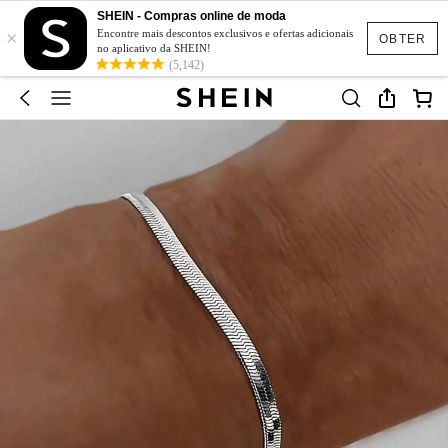
SHEIN - Compras online de moda
×
Encontre mais descontos exclusivos e ofertas adicionais
OBTER
no aplicativo da SHEIN!
(5,142)