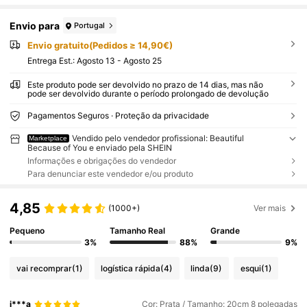
Envio para
Portugal
Envio gratuito(Pedidos ≥ 14,90€)
Entrega Est.:
Agosto 13 - Agosto 25
Este produto pode ser devolvido no prazo de 14 dias, mas não
pode ser devolvido durante o período prolongado de devolução
Pagamentos Seguros · Proteção da privacidade
Vendido pelo vendedor profissional: Beautiful
Marketplace
Because of You e enviado pela SHEIN
Informações e obrigações do vendedor
Para denunciar este vendedor e/ou produto
4,85
(1000+)
Ver mais
Pequeno
Tamanho Real
Grande
3%
88%
9%
vai recomprar
(1)
logística rápida
(4)
linda
(9)
esqui
(1)
j***a
Cor: Prata / Tamanho: 20cm 8 polegadas