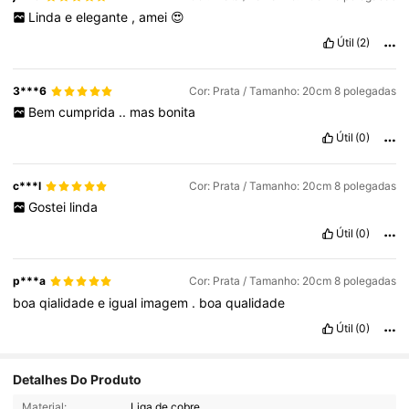
Linda
e
elegante
,
amei
😍
Útil
(2)
3***6
Cor: Prata / Tamanho: 20cm 8 polegadas
Bem
cumprida
..
mas
bonita
Útil
(0)
c***l
Cor: Prata / Tamanho: 20cm 8 polegadas
Gostei
linda
Útil
(0)
p***a
Cor: Prata / Tamanho: 20cm 8 polegadas
boa
qialidade
e
igual
imagem
.
boa
qualidade
Útil
(0)
Detalhes Do Produto
Material:
Liga de cobre