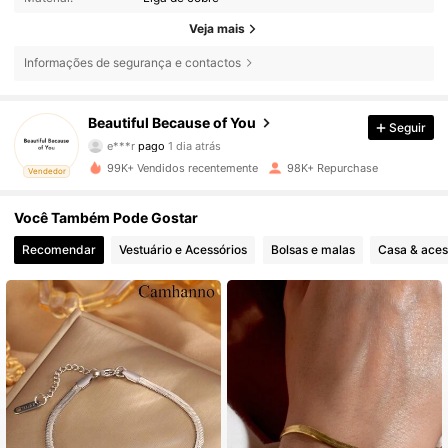
Veja mais
Informações de segurança e contactos
44K Seguidores
4,82
Beautiful Because of You
Seguir
e***r
pago
1 dia atrás
a***5
seguiu
3 horas atrás
99K+ Vendidos recentemente
98K+ Repurchase
Vendedor
44K Seguidores
4,82
Você Também Pode Gostar
44K Seguidores
4,82
Recomendar
Vestuário e Acessórios
Bolsas e malas
Casa & aces
44K Seguidores
4,82
44K Seguidores
4,82
44K Seguidores
4,82