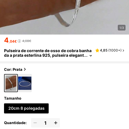
1/3
4
4,08€
,04€
Pulseira de corrente de osso de cobra banha
4,85
(
1000+
)
da a prata esterlina 925, pulseira elegant
e com acessórios de mão, pulseira simpl
es da moda para mulheres
Cor: Prata
Tamanho
20cm 8 polegadas
Quantidade: