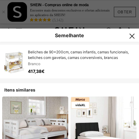
SHEIN - Compras online de moda
×
Encontre mais descontos exclusivos e ofertas adicionais
OBTER
no aplicativo da SHEIN!
(5,142)
Semelhante
Beliches de 90x200cm, camas infantis, camas funcionais,
beliches com gavetas, camas conversíveis, brancas
Branco
417,38€
Itens similares