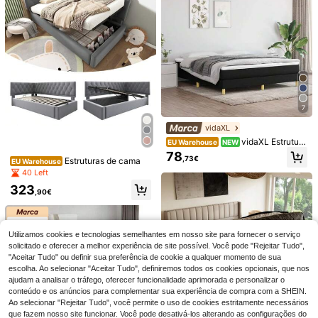
344
ma plana com estrutura estofada, e
,93€
strutura da cama revestida em velu
do bege (colchão não incluído).
1pc Lençol de cama e colchão leva
ntador com protetor de vão e bloqu
3
,35€
3,37€
eadores de canto decorações deco
ração festival decoração quarto de
coração casa decoração quarto de
coração quarto, organizador, armaz
enamento doméstico
7
vidaXL
vidaXL Estrutura
EU Warehouse
NEW
de cama box spring, cama estofada
78
,73€
Estruturas de cama
para quarto, estrutura de cama com
EU Warehouse
estrado de ripas, cama de casal par
40 Left
a quarto, tecido preto 160x200cm
Cama alta, 140*200 c
EU Warehouse
323
,90€
m, de metal, com gavetas, cabideir
5 Left
o, grade de proteção, escada com e
586
spaço de armazenamento, sem col
,76€
Cama moderna com d
EU Warehouse
chão, preta.
esign canelado e sistema de elevaç
5 Left
Utilizamos cookies e tecnologias semelhantes em nosso site para fornecer o serviço
ão hidráulica – Amplo espaço de ar
solicitado e oferecer a melhor experiência de site possível. Você pode "Rejeitar Tudo",
488
mazenamento, ripas de madeira ma
,38€
-5%
517,45€
"Aceitar Tudo" ou definir sua preferência de cookie a qualquer momento de sua
ciça resistentes, superfície de fácil l
escolha. Ao selecionar "Aceitar Tudo", definiremos todos os cookies opcionais, que nos
impeza – 160 x 200 cm – Carvalho
ajudam a analisar o tráfego, oferecer funcionalidade aprimorada e personalizar o
claro
conteúdo e os anúncios para complementar sua experiência de compra com a SHEIN.
Ao selecionar "Rejeitar Tudo", você permite o uso de cookies estritamente necessários
que fazem nosso site funcionar. Você pode desativá-los alterando as configurações do
5