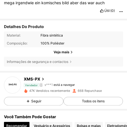
mega
irgendwie
ein
komisches
bild
aber
das
war
auch
Útil
(0)
Detalhes Do Produto
Material:
Fibra sintética
Composição:
100% Poliéster
Veja mais
Informações de segurança e contactos
376 Seguidores
4,44
XMS-PX
376 Seguidores
4,44
Vendedor
47K Vendidos recentemente
668 Repurchase
376 Seguidores
4,44
Seguir
Todos os itens
376 Seguidores
4,44
Você Também Pode Gostar
Recomendar
Vestuário e Acessórios
Bolsas e malas
Eletrodomés