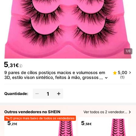
1/6
5
,31€
9 pares de cílios postiços macios e volumosos em
5,00
3D, estilo vison sintético, feitos à mão, grossos
(1)
e encaracolados, com aparência natural e dens
a, na cor vermelho-rosa.
Quantidade:
Outros vendedores no SHEIN
Ver todos os 2 vendedores
O preço mais baixo de todos os vendedores
5
5
,21€
,58€