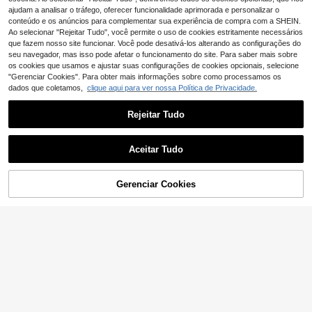
Cantos dos Olhos, Raízes Transpar
enta de Extensão de Pestanas, Esté
ajudam a analisar o tráfego, oferecer funcionalidade aprimorada e personalizar o
entes, Adequados para Maquilhage
tica
conteúdo e os anúncios para complementar sua experiência de compra com a SHEIN.
m Diária, Duradouros e Reutilizávei
Ao selecionar "Rejeitar Tudo", você permite o uso de cookies estritamente necessários
s, Postiços Meia-Peça com Efeito O
que fazem nosso site funcionar. Você pode desativá-los alterando as configurações do
lho de Gato, Estéticos
seu navegador, mas isso pode afetar o funcionamento do site. Para saber mais sobre
os cookies que usamos e ajustar suas configurações de cookies opcionais, selecione
"Gerenciar Cookies". Para obter mais informações sobre como processamos os
dados que coletamos,
clique aqui para ver nossa Política de Privacidade.
Rejeitar Tudo
Aceitar Tudo
Gerenciar Cookies
ADICIONAR AO CARRINHO