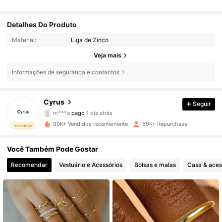
Detalhes Do Produto
Material:
Liga de Zinco
Veja mais
Informações de segurança e contactos
Cyrus
Seguir
6.8K Seguidores
4,81
m***a
pago
1 dia atrás
D***e
seguiu
8 horas atrás
99K+ Vendidos recentemente
59K+ Repurchase
Vendedor
6.8K Seguidores
4,81
Você Também Pode Gostar
Recomendar
Vestuário e Acessórios
Bolsas e malas
Casa & aces
6.8K Seguidores
4,81
6.8K Seguidores
4,81