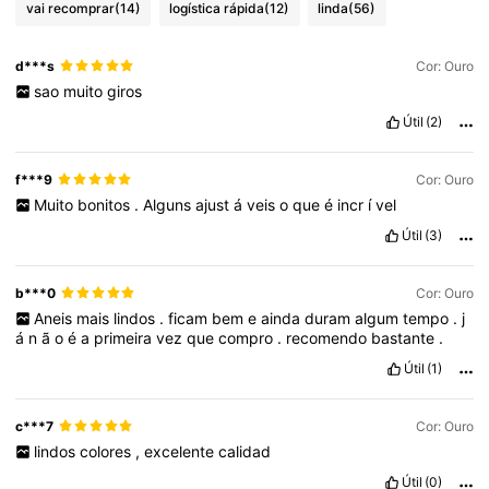
vai recomprar
(14)
logística rápida
(12)
linda
(56)
d***s
Cor: Ouro
sao
muito
giros
Útil
(2)
f***9
Cor: Ouro
Muito
bonitos
.
Alguns
ajust
á
veis
o
que
é
incr
í
vel
Útil
(3)
b***0
Cor: Ouro
Aneis
mais
lindos
.
ficam
bem
e
ainda
duram
algum
tempo
.
j
á
n
ã
o
é
a
primeira
vez
que
compro
.
recomendo
bastante
.
Útil
(1)
c***7
Cor: Ouro
lindos
colores
,
excelente
calidad
Útil
(0)