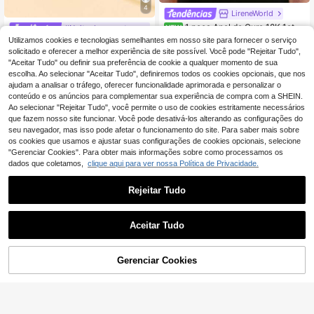
4
LireneWorld
1 peça Anel de Ouro 18K 1ct d
#Noite de encontro relaxante
NEW
e Luxo em Seda com Zircónia em F
22 Left
Utilizamos cookies e tecnologias semelhantes em nosso site para fornecer o serviço
1 peça Anel aberto em aço inoxidáv
orma de Mil Flores, Anel Dourado, A
el vintage vazado assimétrico em f
solicitado e oferecer a melhor experiência de site possível. Você pode "Rejeitar Tudo",
4
3
nel Trançado, Presente Requintado
,90€
,74€
orma de O com letra para mulher, ba
"Aceitar Tudo" ou definir sua preferência de cookie a qualquer momento de sua
de Feriado para Mulheres
nhado a vácuo a ouro 18K, acessóri
escolha. Ao selecionar "Aceitar Tudo", definiremos todos os cookies opcionais, que nos
o para uso diário
ajudam a analisar o tráfego, oferecer funcionalidade aprimorada e personalizar o
conteúdo e os anúncios para complementar sua experiência de compra com a SHEIN.
Ao selecionar "Rejeitar Tudo", você permite o uso de cookies estritamente necessários
que fazem nosso site funcionar. Você pode desativá-los alterando as configurações do
seu navegador, mas isso pode afetar o funcionamento do site. Para saber mais sobre
os cookies que usamos e ajustar suas configurações de cookies opcionais, selecione
"Gerenciar Cookies". Para obter mais informações sobre como processamos os
dados que coletamos,
clique aqui para ver nossa Política de Privacidade.
Rejeitar Tudo
Aceitar Tudo
Gerenciar Cookies
ADICIONAR AO CARRINHO
1 peça Anel ajustável de aço inoxid
lvlv
ável com banho de ouro 18K em blo
3
5pcs/Set Conjunto de Anéis Femini
,78€
-1%
3,82€
cos de cor para mulher, adequado p
nos Elegantes e Versáteis em Aço In
35 Left