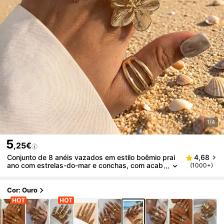
1/4
5
,25€
Conjunto de 8 anéis vazados em estilo boêmio prai
4,68
ano com estrelas-do-mar e conchas, com acab
(1000+)
amento liso, perfeitos para festas, férias, prese
ntes e uso diário.
Cor: Ouro